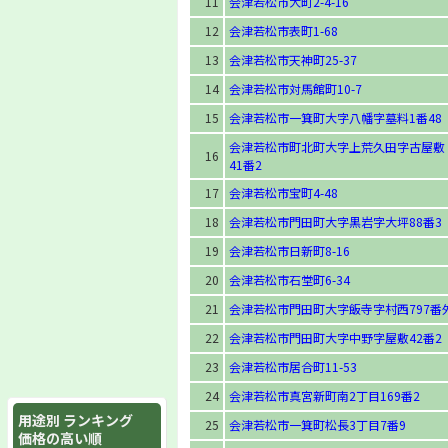
11
会津若松市大町2-4-16
12
会津若松市表町1-68
13
会津若松市天神町25-37
14
会津若松市対馬館町10-7
15
会津若松市一箕町大字八幡字墓料1番48
会津若松市町北町大字上荒久田字古屋敷
16
41番2
17
会津若松市宝町4-48
18
会津若松市門田町大字黒岩字大坪88番3
19
会津若松市日新町8-16
20
会津若松市石堂町6-34
21
会津若松市門田町大字飯寺字村西797番
22
会津若松市門田町大字中野字屋敷42番2
23
会津若松市居合町11-53
24
会津若松市真宮新町南2丁目169番2
用途別 ランキング
25
会津若松市一箕町松長3丁目7番9
価格の高い順