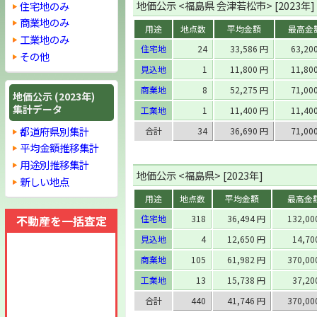
地価公示 <福島県 会津若松市> [2023年]
住宅地のみ
商業地のみ
用途
地点数
平均金額
最高金
工業地のみ
住宅地
24
33,586 円
63,20
その他
見込地
1
11,800 円
11,80
商業地
8
52,275 円
71,00
地価公示 (2023年)
集計データ
工業地
1
11,400 円
11,40
都道府県別集計
合計
34
36,690 円
71,00
平均金額推移集計
用途別推移集計
地価公示 <福島県> [2023年]
新しい地点
用途
地点数
平均金額
最高金
不動産を一括査定
住宅地
318
36,494 円
132,0
見込地
4
12,650 円
14,7
商業地
105
61,982 円
370,0
工業地
13
15,738 円
37,2
合計
440
41,746 円
370,0