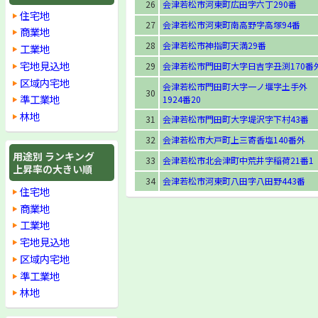
26
会津若松市河東町広田字六丁290番
住宅地
27
会津若松市河東町南高野字高塚94番
商業地
28
会津若松市神指町天満29番
工業地
宅地見込地
29
会津若松市門田町大字日吉字丑渕170番
区域内宅地
会津若松市門田町大字一ノ堰字土手外
30
準工業地
1924番20
林地
31
会津若松市門田町大字堤沢字下村43番
32
会津若松市大戸町上三寄香塩140番外
用途別 ランキング
33
会津若松市北会津町中荒井字稲荷21番1
上昇率の大きい順
34
会津若松市河東町八田字八田野443番
住宅地
商業地
工業地
宅地見込地
区域内宅地
準工業地
林地