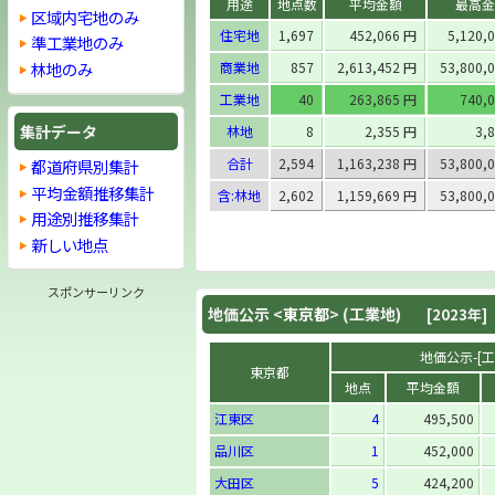
用途
地点数
平均金額
最高金
区域内宅地のみ
住宅地
1,697
452,066 円
5,120,
準工業地のみ
林地のみ
商業地
857
2,613,452 円
53,800,
工業地
40
263,865 円
740,
集計データ
林地
8
2,355 円
3,
合計
2,594
1,163,238 円
53,800,
都道府県別集計
平均金額推移集計
含:林地
2,602
1,159,669 円
53,800,
用途別推移集計
新しい地点
スポンサーリンク
地価公示 <
東京都
> (工業地)
[2023年]
地価公示-[工業
東京都
地点
平均金額
江東区
4
495,500
品川区
1
452,000
大田区
5
424,200