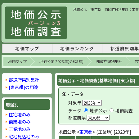
地価公示 【東京都：市区町村別集計：工業地】
地価マップ
地価ランキング
都道府県別
地価マップ
地価公示 2023年(令和5年)
都道府県別集計
市
都道府県別集計
地価公示・地価調査(基準地価) [東京都]
[東京都]の用途
年・データ
対象年
用途別
データ
地価公示
地価調査
住宅地のみ
都道府県
商業地のみ
工業地のみ
地価公示 <
東京都
> (工業地) [2023年]
宅地見込地のみ