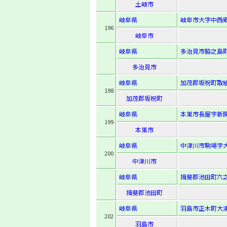
土岐市
岐阜県
岐阜市大字中西郷
196
岐阜市
岐阜県
多治見市脇之島町
多治見市
岐阜県
加茂郡坂祝町取組
198
加茂郡坂祝町
岐阜県
本巣市長屋字新開4
199
本巣市
岐阜県
中津川市駒場字大
200
中津川市
岐阜県
揖斐郡池田町六之
揖斐郡池田町
岐阜県
羽島市正木町大浦
202
羽島市