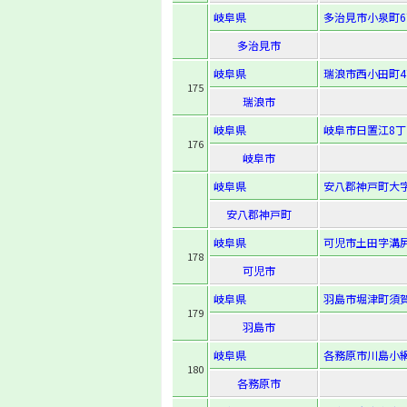
岐阜県
多治見市小泉町6丁
多治見市
岐阜県
瑞浪市西小田町4
175
瑞浪市
岐阜県
岐阜市日置江8丁
176
岐阜市
岐阜県
安八郡神戸町大字
安八郡神戸町
岐阜県
可児市土田字溝尻2
178
可児市
岐阜県
羽島市堀津町須賀
179
羽島市
岐阜県
各務原市川島小網
180
各務原市