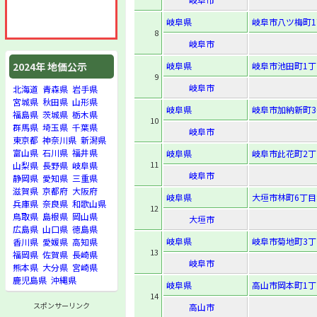
岐阜県
岐阜市八ツ梅町1
8
岐阜市
岐阜県
岐阜市池田町1丁
2024年 地価公示
9
岐阜市
北海道
青森県
岩手県
宮城県
秋田県
山形県
岐阜県
岐阜市加納新町3
福島県
茨城県
栃木県
10
群馬県
埼玉県
千葉県
岐阜市
東京都
神奈川県
新潟県
富山県
石川県
福井県
岐阜県
岐阜市此花町2丁
11
山梨県
長野県
岐阜県
岐阜市
静岡県
愛知県
三重県
滋賀県
京都府
大阪府
岐阜県
大垣市林町6丁目8
兵庫県
奈良県
和歌山県
12
鳥取県
島根県
岡山県
大垣市
広島県
山口県
徳島県
岐阜県
岐阜市菊地町3丁
香川県
愛媛県
高知県
13
福岡県
佐賀県
長崎県
岐阜市
熊本県
大分県
宮崎県
鹿児島県
沖縄県
岐阜県
高山市岡本町1丁目
14
スポンサーリンク
高山市