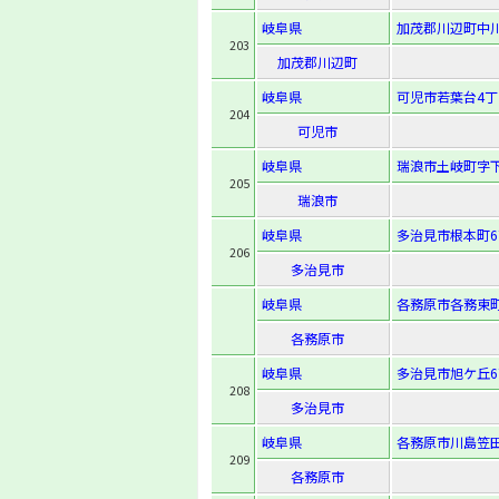
岐阜県
加茂郡川辺町中川
203
加茂郡川辺町
岐阜県
可児市若葉台4丁
204
可児市
岐阜県
瑞浪市土岐町字下
205
瑞浪市
岐阜県
多治見市根本町6
206
多治見市
岐阜県
各務原市各務東町
各務原市
岐阜県
多治見市旭ケ丘6
208
多治見市
岐阜県
各務原市川島笠田
209
各務原市