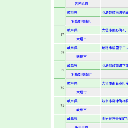
各務原市
岐阜県
羽島郡岐南町徳田
羽島郡岐南町
岐阜県
大垣市熊野町4丁
67
大垣市
岐阜県
瑞穂市稲里字三ノ
68
瑞穂市
岐阜県
羽島郡岐南町下印
69
羽島郡岐南町
岐阜県
大垣市南若森町字
70
大垣市
岐阜県
岐阜市柳津町梅松
71
岐阜市
岐阜県
多治見市金岡町3
多治見市