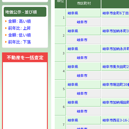
順位
市区町村
地価公示 - 並び順
岐阜県
岐阜市金町6丁目
1
金額 : 高い順
岐阜市
前年比 : 上昇
岐阜県
岐阜市加納本町3
金額 : 低い順
2
岐阜市
前年比 : 下落
岐阜県
岐阜市加納永井町
3
不動産を一括査定
岐阜市
岐阜県
岐阜市栗矢田町2
4
岐阜市
岐阜県
岐阜市端詰町20
5
岐阜市
岐阜県
岐阜市加納堀田町
6
岐阜市
岐阜県
岐阜市西荘3-16-
7
岐阜市