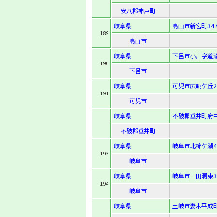
安八郡神戸町
岐阜県
高山市新宮町347
189
高山市
岐阜県
下呂市小川字道添1
190
下呂市
岐阜県
可児市広眺ケ丘2
191
可児市
岐阜県
不破郡垂井町府中
不破郡垂井町
岐阜県
岐阜市北柿ケ瀬4
193
岐阜市
岐阜県
岐阜市三田洞東3-
194
岐阜市
岐阜県
土岐市妻木平成町