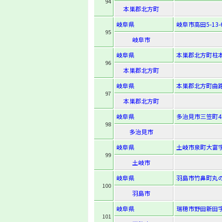
94
本巣郡北方町
岐阜県
岐阜市高田5-13-
95
岐阜市
岐阜県
本巣郡北方町柱本
96
本巣郡北方町
岐阜県
本巣郡北方町曲路
97
本巣郡北方町
岐阜県
多治見市三笠町4
98
多治見市
岐阜県
土岐市泉町大富字
99
土岐市
岐阜県
羽島市竹鼻町丸の
100
羽島市
岐阜県
瑞穂市野田新田字
101