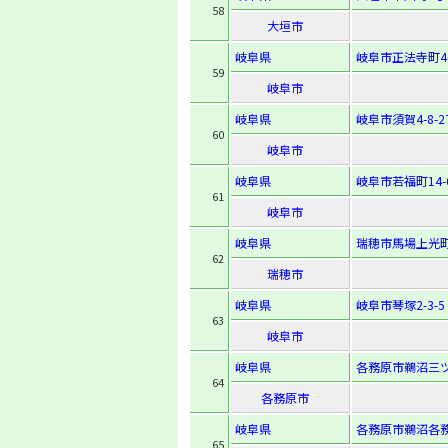
58
大垣市
岐阜県
岐阜市正法寺町4
59
岐阜市
岐阜県
岐阜市須賀4-8-2
60
岐阜市
岐阜県
岐阜市若福町14-
61
岐阜市
岐阜県
瑞穂市馬場上光町
62
瑞穂市
岐阜県
岐阜市琴塚2-3-5
63
岐阜市
岐阜県
各務原市鵜沼三ツ
64
各務原市
岐阜県
各務原市鵜沼各務
65