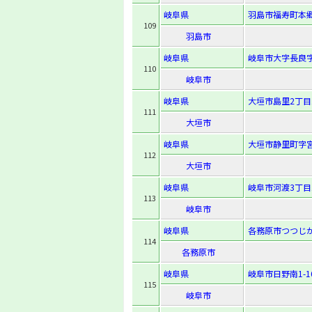
岐阜県
羽島市福寿町本郷
109
羽島市
岐阜県
岐阜市大字長良字
110
岐阜市
岐阜県
大垣市島里2丁目1
111
大垣市
岐阜県
大垣市静里町字宮
112
大垣市
岐阜県
岐阜市河渡3丁目1
113
岐阜市
岐阜県
各務原市つつじが
114
各務原市
岐阜県
岐阜市日野南1-16
115
岐阜市