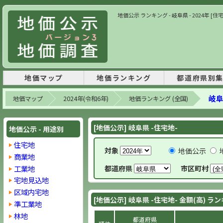
地価公示 ランキング - 岐阜県 - 2024年 [住
地価マップ
地価ランキング
都道府県別
岐阜
地価マップ
2024年(令和6年)
地価ランキング (全国)
[地価公示] 岐阜県 -住宅地-
地価公示 - 用途別
住宅地
対象
地価公示
商業地
工業地
都道府県
市区町村
宅地見込地
区域内宅地
[地価公示] 岐阜県 -住宅地- 金額(高) ラ
準工業地
林地
都道府県