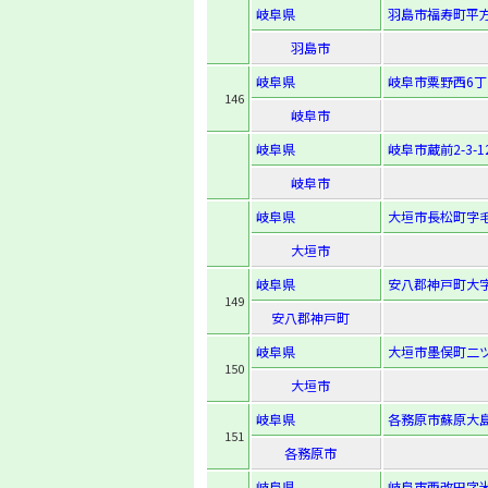
岐阜県
羽島市福寿町平方
羽島市
岐阜県
岐阜市粟野西6丁目
146
岐阜市
岐阜県
岐阜市蔵前2-3-1
岐阜市
岐阜県
大垣市長松町字毛
大垣市
岐阜県
安八郡神戸町大字
149
安八郡神戸町
岐阜県
大垣市墨俣町二ツ
150
大垣市
岐阜県
各務原市蘇原大島
151
各務原市
岐阜県
岐阜市西改田字米