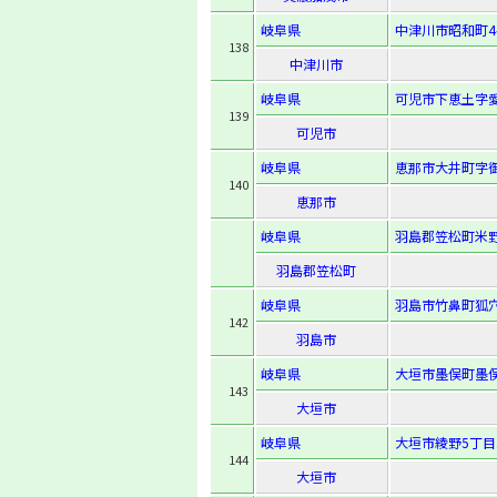
岐阜県
中津川市昭和町4-
138
中津川市
岐阜県
可児市下恵土字愛
139
可児市
岐阜県
恵那市大井町字御
140
恵那市
岐阜県
羽島郡笠松町米野
羽島郡笠松町
岐阜県
羽島市竹鼻町狐穴
142
羽島市
岐阜県
大垣市墨俣町墨俣
143
大垣市
岐阜県
大垣市綾野5丁目1
144
大垣市