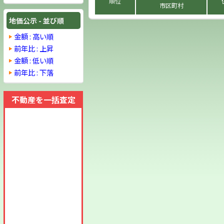
順位
市区町村
地価公示 - 並び順
金額 : 高い順
前年比 : 上昇
金額 : 低い順
前年比 : 下落
不動産を一括査定