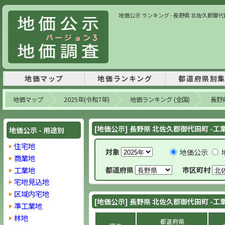
地価公示 ランキング - 長野県 北佐久郡御代田町
地価マップ
地価ランキング
都道府県別
地価マップ
2025年(令和7年)
地価ランキング (全国)
長野
[地価公示] 長野県 北佐久郡御代田町 -工
地価公示 - 用途別
住宅地
対象
地価公示
商業地
工業地
都道府県
市区町村
宅地見込地
区域内宅地
[地価公示] 長野県 北佐久郡御代田町 -工
準工業地
林地
都道府県