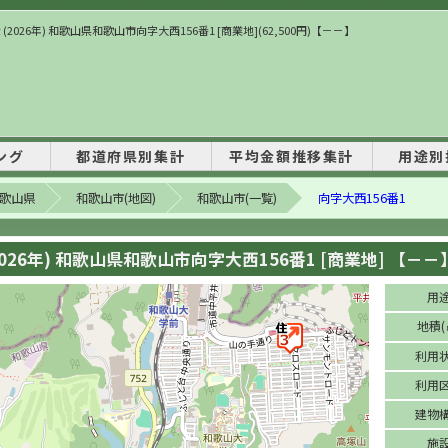
(2026年) 和歌山県和歌山市向字大西156番1 [商業地](62,500円)【－－】
ング
都道府県別集計
平均金額推移集計
用途別
歌山県
和歌山市(地図)
和歌山市(一覧)
向字大西156番1
2026年) 和歌山県和歌山市向字大西156番1 [商業地] 【－－
用
地積(
利用
利用
建物
施