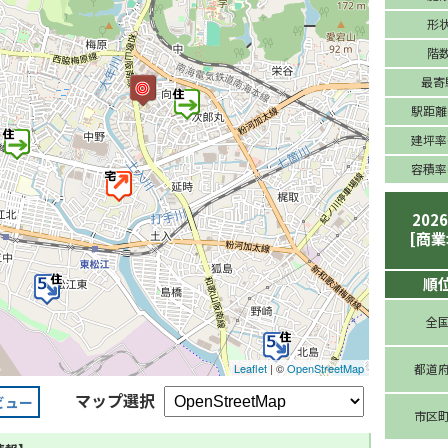
形
階
最寄
駅距離(
建坪率(
容積率(
202
[商業
順
全
Leaflet
| ©
OpenStreetMap
都道
マップ選択
ビュー
市区