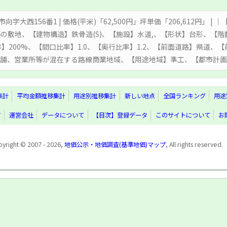
市向字大西156番1 | 価格(平米)「62,500円」坪単価「206,612円」 
の敷地、【建物構造】鉄骨造(S)、【施設】水道,、【形状】台形、【階
積率】200%、【間口比率】1.0、【奥行比率】1.2、【前面道路】県道
】店舗、営業所等が混在する路線商業地域、【用途地域】準工、【都市計
集計
平均金額推移集計
用途別推移集計
新しい地点
全国ランキング
用途
て
運営会社
データについて
【目次】登録データ
このサイトについて
お
yright © 2007 - 2026,
地価公示・地価調査(基準地価)マップ
, All rights reserved.