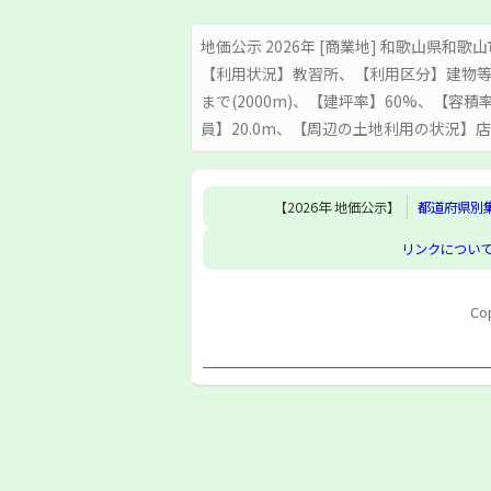
地価公示 2026年 [商業地] 和歌山県和歌山
【利用状況】教習所、【利用区分】建物等
まで(2000m)、【建坪率】60%、【容
員】20.0m、【周辺の土地利用の状況
【2026年 地価公示】
都道府県別
リンクについ
Cop