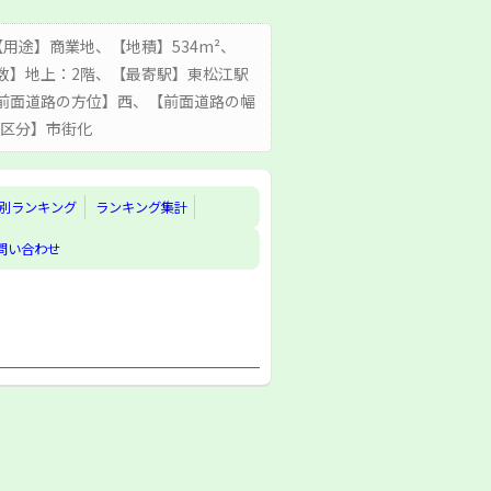
| ｜【用途】商業地、【地積】534m²、
数】地上：2階、【最寄駅】東松江駅
、【前面道路の方位】西、【前面道路の幅
画区分】市街化
別ランキング
ランキング集計
問い合わせ