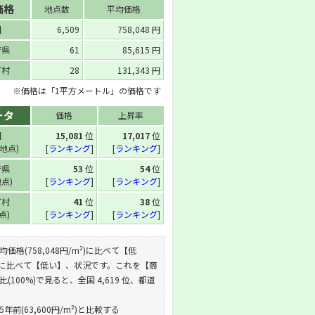
価格
地点数
平均価格
国
6,509
758,048 円
府県
61
85,615 円
町村
28
131,343 円
※価格は「1平方メートル」の価格です
ータ
価格
上昇率
国
15,081
位
17,017
位
 地点)
[
ランキング
]
[
ランキング
]
府県
53
位
54
位
地点)
[
ランキング
]
[
ランキング
]
町村
41
位
38
位
地点)
[
ランキング
]
[
ランキング
]
均価格(758,048円/m²)に比べて【低
m²)に比べて【低い】、状況です。これを【商
比(100%)で見ると、全国 4,619 位、都道
年前(63,600円/m²)と比較する