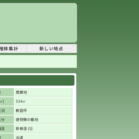
推移集計
新しい地点
】
途
商業地
)
534
㎡
㎡
状況
教習所
区分
建物等の敷地
構造
鉄骨造 (S)
設
水道