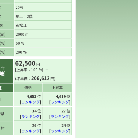
状
台形
数
地上：2階
駅
東松江
m)
2000 m
%)
60 %
%)
200 %
62,500
円
6
年
[上昇率：100 %] －
地]
206,612
(坪単価：
円)
位
価格
上昇率
4,653
位
4,619
位
国
[
ランキング
]
[
ランキング
]
34
位
27
位
府県
[
ランキング
]
[
ランキング
]
26
位
24
位
町村
[
ランキング
]
[
ランキング
]