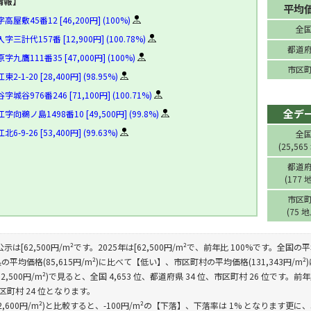
情報】
平均
敷45番12 [46,200円] (100%)
全
計代157番 [12,900円] (100.78%)
都道
鷹111番35 [47,000円] (100%)
市区
1-20 [28,400円] (98.95%)
谷976番246 [71,100円] (100.71%)
全デ
鵜ノ島1498番10 [49,500円] (99.8%)
9-26 [53,400円] (99.63%)
全
(25,565
都道
(177 
市区
(75 
示は[62,500円/m²です。2025年は[62,500円/m²で、前年比 100%です。全国の平
平均価格(85,615円/m²)に比べて【低い】、市区町村の平均価格(131,343円/
,500円/m²)で見ると、全国 4,653 位、都道府県 34 位、市区町村 26 位です。前年
市区町村 24 位となります。
2,600円/m²)と比較すると、-100円/m²の【下落】、下落率は 1% となります更に、5