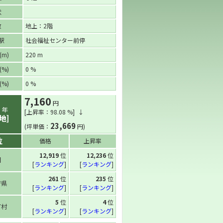
状
数
地上：2階
駅
社会福祉センター前停
m)
220 m
%)
0 %
%)
0 %
7,160
円
2
年
[上昇率：98.08 %] ↓
地]
23,669
(坪単価：
円)
位
価格
上昇率
12,919
位
12,236
位
国
[
ランキング
]
[
ランキング
]
261
位
235
位
府県
[
ランキング
]
[
ランキング
]
5
位
4
位
町村
[
ランキング
]
[
ランキング
]