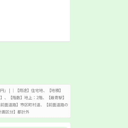
669円」 | ｜【用途】住宅地、【地積】
状】、【階数】地上：2階、【最寄駅】
、【前面道路】市区町村道、【前面道路の
計画区分】都計外