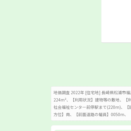
地価調査 2022年 [住宅地] 長崎県松浦市福
224m²、【利用状況】建物等の敷地、【
社会福祉センター前停駅まで(220m)、
方位】南、【前面道路の幅員】0050m