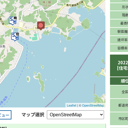
形
階
最寄
駅距離(
建坪率(
容積率(
202
[住宅
順
全
都道
Leaflet
| ©
OpenStreetMap
マップ選択
ビュー
市区