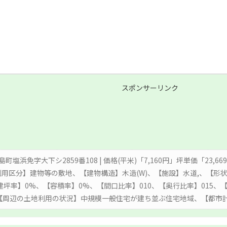
スポンサーリンク
島町塩浜免字大下シ2859番108 | 価格(平米)「7,160円」坪単価「23,
利用区分】建物等の敷地、【建物構造】木造(W)、【施設】水道,、【形
【建坪率】0%、【容積率】0%、【間口比率】010、【奥行比率】015
、【周辺の土地利用の状況】中規模一般住宅が建ち並ぶ住宅地域、【都市