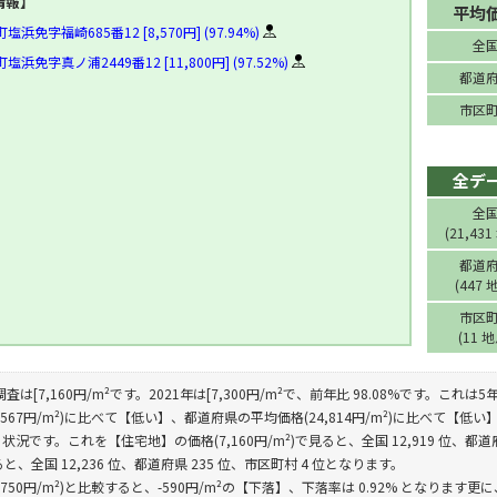
情報】
平均
免字福崎685番12 [8,570円] (97.94%)
全
免字真ノ浦2449番12 [11,800円] (97.52%)
都道
市区
全デ
全
(21,431
都道
(447 
市区
(11 
調査は[7,160円/m²です。2021年は[7,300円/m²で、前年比 98.08%です。
,567円/m²)に比べて【低い】、都道府県の平均価格(24,814円/m²)に比べて【低い】
況です。これを【住宅地】の価格(7,160円/m²)で見ると、全国 12,919 位、都道府
見ると、全国 12,236 位、都道府県 235 位、市区町村 4 位となります。
,750円/m²)と比較すると、-590円/m²の【下落】、下落率は 0.92% となります更に、