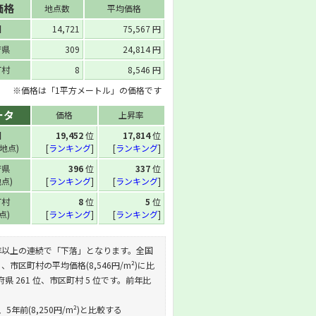
価格
地点数
平均価格
国
14,721
75,567 円
府県
309
24,814 円
町村
8
8,546 円
※価格は「1平方メートル」の価格です
ータ
価格
上昇率
国
19,452
位
17,814
位
 地点)
[
ランキング
]
[
ランキング
]
府県
396
位
337
位
地点)
[
ランキング
]
[
ランキング
]
町村
8
位
5
位
地点)
[
ランキング
]
[
ランキング
]
これは5年以上の連続で「下落」となります。全国
、市区町村の平均価格(8,546円/m²)に比
県 261 位、市区町村 5 位です。前年比
5年前(8,250円/m²)と比較する