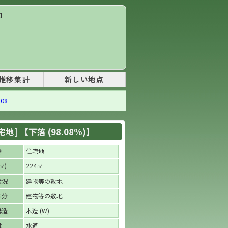
)】
推移集計
新しい地点
08
] 【下落 (98.08%)】
途
住宅地
)
224
㎡
㎡
状況
建物等の敷地
区分
建物等の敷地
構造
木造 (W)
設
水道