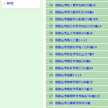
林地
54
和歌山市杭ノ瀬字北崎255番34
55
和歌山市市小路字天王208番6
56
和歌山市福島字小金堀572番78外
57
和歌山市紀三井寺字向谷川353番14
58
和歌山市土入字堤添291番26
59
和歌山市西小二里1-1-12
60
和歌山市次郎丸字塩ノ口65番14
61
和歌山市栄谷字垣之上257番9
62
和歌山市西庄字清田250番6
63
和歌山市有本字長丁221番44
64
和歌山市塩屋1-1-14
65
和歌山市鳴神字坂戸248番78
66
和歌山市西庄字早房371番29
67
和歌山市善明寺字市後谷706番115
68
和歌山市小雑賀字垣内75番