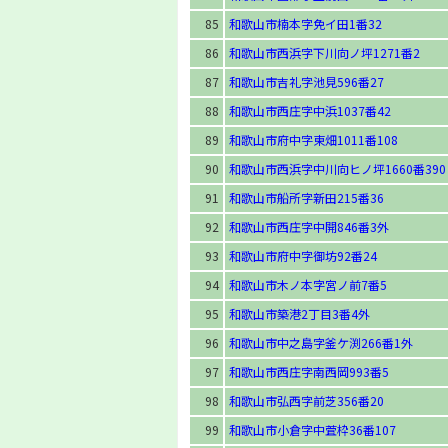
85
和歌山市楠本字免イ田1番32
86
和歌山市西浜字下川向ノ坪1271番2
87
和歌山市吉礼字池見596番27
88
和歌山市西庄字中浜1037番42
89
和歌山市府中字東畑1011番108
90
和歌山市西浜字中川向ヒノ坪1660番390
91
和歌山市船所字新田215番36
92
和歌山市西庄字中開846番3外
93
和歌山市府中字御坊92番24
94
和歌山市木ノ本字宮ノ前7番5
95
和歌山市築港2丁目3番4外
96
和歌山市中之島字釜ケ渕266番1外
97
和歌山市西庄字南西岡993番5
98
和歌山市弘西字前芝356番20
99
和歌山市小倉字中萓枠36番107