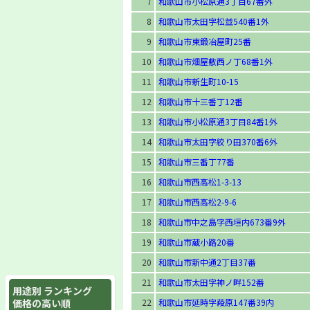
7
和歌山市小松原通3丁目67番外
8
和歌山市太田字松並540番1外
9
和歌山市東鍛冶屋町25番
10
和歌山市畑屋敷西ノ丁68番1外
11
和歌山市新生町10-15
12
和歌山市十三番丁12番
13
和歌山市小松原通3丁目84番1外
14
和歌山市太田字絞り田370番6外
15
和歌山市三番丁77番
16
和歌山市西高松1-3-13
17
和歌山市西高松2-9-6
18
和歌山市中之島字西垣内673番9外
19
和歌山市蔵小路20番
20
和歌山市新中通2丁目37番
21
和歌山市太田字神ノ畔152番
用途別 ランキング
価格の高い順
22
和歌山市延時字葮原147番39内