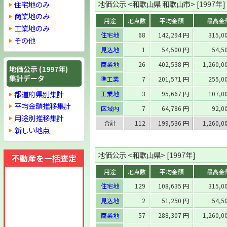
地価公示 <和歌山県 和歌山市> [1997年]
住宅地のみ
商業地のみ
用途
地点数
平均金額
最高金
工業地のみ
住宅地
68
142,294 円
315,0
その他
見込地
1
54,500 円
54,5
商業地
26
402,538 円
1,260,0
地価公示 (1997年)
集計データ
準工業
7
201,571 円
255,0
都道府県別集計
工業地
3
95,667 円
107,0
平均金額推移集計
区域内
7
64,786 円
92,0
用途別推移集計
合計
112
199,536 円
1,260,0
新しい地点
地価公示 <和歌山県> [1997年]
不動産を一括査定
用途
地点数
平均金額
最高金
住宅地
129
108,635 円
315,0
見込地
2
51,250 円
54,5
商業地
57
288,307 円
1,260,0