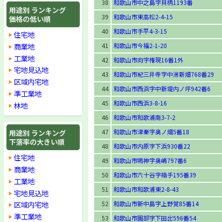
38
和歌山市中之島字貝柄1193番
用途別 ランキング
39
和歌山市東高松2-4-15
価格の低い順
40
和歌山市手平4-3-15
住宅地
商業地
41
和歌山市今福2-1-20
工業地
42
和歌山市向字権現16番1外
宅地見込地
43
和歌山市紀三井寺字中洲新畑768番29
区域内宅地
44
和歌山市西浜字中新堤内ノ坪942番6
準工業地
45
和歌山市西浜3-8-16
林地
46
和歌山市和歌浦南3-7-2
47
和歌山市津秦字奥ノ畑5番18
用途別 ランキング
下落率の大きい順
48
和歌山市内原字下浜930番22
住宅地
49
和歌山市鳴神字奥嶋797番6
商業地
50
和歌山市六十谷字楠手195番39
工業地
51
和歌山市和歌浦東2-8-43
宅地見込地
52
和歌山市新中島字上野覚85番14
区域内宅地
準工業地
53
和歌山市園部字下田出596番54