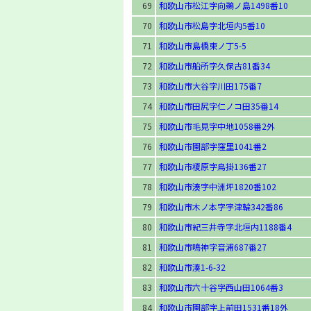
69
和歌山市松江字向鵜ノ島1498番10
70
和歌山市松島字北垣内5番10
71
和歌山市島橋東ノ丁5-5
72
和歌山市船所字久保古81番34
73
和歌山市大谷字川田175番7
74
和歌山市田尻字仁ノコ田35番14
75
和歌山市毛見字中地1058番2外
76
和歌山市園部字窪里1041番2
77
和歌山市榎原字鳥掛136番27
78
和歌山市湊字中洲坪1820番102
79
和歌山市木ノ本字宇津輪342番86
80
和歌山市紀三井寺字北垣内1188番4
81
和歌山市鳴神字音浦687番27
82
和歌山市湊1-6-32
83
和歌山市六十谷字西山田1064番3
84
和歌山市園部字上前田1531番18外