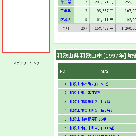
準工業
7
201,571 円
255,0
工業地
3
95,667 円
107,0
区域内
9
61,411 円
92,0
合計
207
158,457 円
1,260,0
和歌山県 和歌山市 [1997年] 
スポンサーリンク
NO
住所
1
和歌山市本町2丁目51番
2
和歌山市六番丁8番
3
和歌山市屋形町2丁目7番
4
和歌山市美園町5丁目3番6
5
和歌山市南桶屋町16番
6
和歌山市田中町4丁目118番