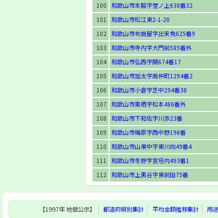
100
和歌山市本脇字堂ノ上638番32
101
和歌山市松江東2-1-20
102
和歌山市布施屋字出来免625番9
103
和歌山市寺内字大門前585番外
104
和歌山市弘西字開674番17
105
和歌山市加太字南仲町1294番2
106
和歌山市小倉字芝中294番38
107
和歌山市栗栖字松本486番外
108
和歌山市下和佐字川添23番
109
和歌山市梅原字西中野196番
110
和歌山市山東中字東川向49番4
111
和歌山市冬野字宮垣内493番1
112
和歌山市上黒谷字東前田75番
【1997年 地価公示】
都道府県別集計
平均金額推移集計
用