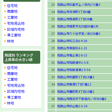
23
和歌山市松島字上ノ垣内171番3
住宅地
商業地
24
和歌山市舟津町3丁目4番
工業地
25
和歌山市西長町2丁目38番
宅地見込地
26
和歌山市榎原字北内座86番1外
区域内宅地
27
和歌山市六十谷字宮ノ前236番5
準工業地
林地
28
和歌山市松江北6-9-26
29
和歌山市東高松4-1-21
用途別 ランキング
30
和歌山市堀止東2-8-15
上昇率の大きい順
31
和歌山市和歌浦中1-5-8
住宅地
32
和歌山市和歌浦東2-9-54
商業地
33
和歌山市吹屋町3丁目19番2
工業地
34
和歌山市築港5丁目7番12
宅地見込地
区域内宅地
35
和歌山市鷹匠町4丁目10番2
準工業地
36
和歌山市西浜字下新堤内ノ坪983番8
林地
37
和歌山市砂山南2-5-24