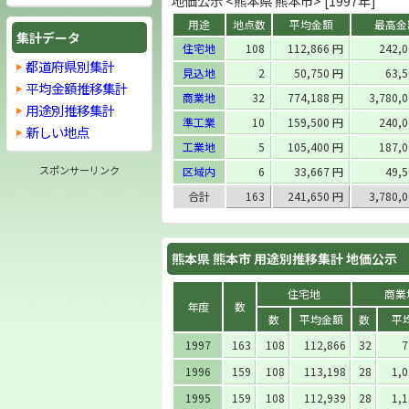
地価公示 <熊本県 熊本市> [1997年]
用途
地点数
平均金額
最高金
集計データ
住宅地
108
112,866 円
242,
都道府県別集計
見込地
2
50,750 円
63,
平均金額推移集計
商業地
32
774,188 円
3,780,
用途別推移集計
準工業
10
159,500 円
240,
新しい地点
工業地
5
105,400 円
187,
スポンサーリンク
区域内
6
33,667 円
49,
合計
163
241,650 円
3,780,
熊本県 熊本市 用途別推移集計 地価公示
住宅地
商業
年度
数
数
平均金額
数
平
1997
163
108
112,866
32
7
1996
159
108
113,198
28
1,0
1995
159
108
112,939
28
1,1