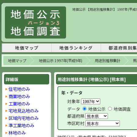
地価公示 【用途別推移集計】 1997年(平成
地価マップ
地価ランキング
都道府県別
地価マップ
地価公示 1997年(平成9年)
用途別推移集計
熊
詳細版
用途別推移集計 (地価公示) [熊本県]
住宅地のみ
年・データ
商業地のみ
対象年
工業地のみ
データ
地価公示
地価調査
宅地見込地のみ
都道府県
区域内宅地のみ
市区町村
準工業地のみ
林地のみ