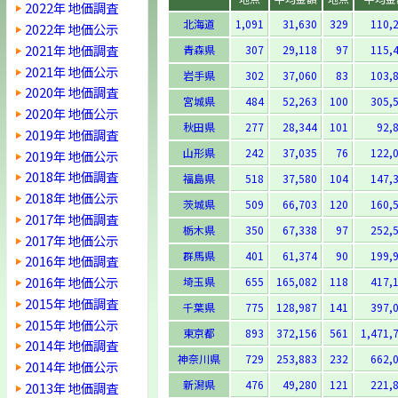
2022年 地価調査
北海道
1,091
31,630
329
110,
2022年 地価公示
2021年 地価調査
青森県
307
29,118
97
115,
2021年 地価公示
岩手県
302
37,060
83
103,
2020年 地価調査
宮城県
484
52,263
100
305,
2020年 地価公示
秋田県
277
28,344
101
92,
2019年 地価調査
山形県
242
37,035
76
122,
2019年 地価公示
2018年 地価調査
福島県
518
37,580
104
147,
2018年 地価公示
茨城県
509
66,703
120
160,
2017年 地価調査
栃木県
350
67,338
97
252,
2017年 地価公示
群馬県
401
61,374
90
199,
2016年 地価調査
2016年 地価公示
埼玉県
655
165,082
118
417,
2015年 地価調査
千葉県
775
128,987
141
397,
2015年 地価公示
東京都
893
372,156
561
1,471,
2014年 地価調査
神奈川県
729
253,883
232
662,
2014年 地価公示
新潟県
476
49,280
121
221,
2013年 地価調査