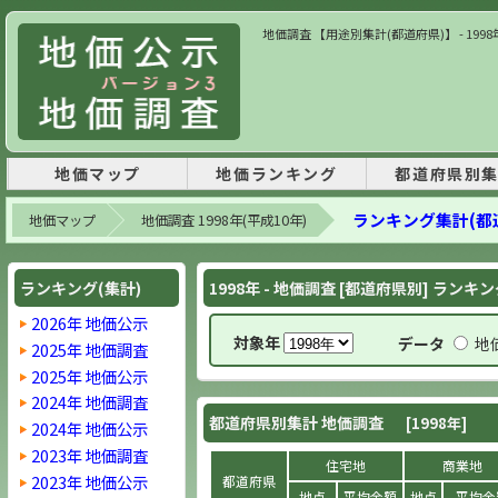
地価調査 【用途別集計(都道府県)】 - 199
地価マップ
地価ランキング
都道府県別
ランキング集計(都
地価マップ
地価調査 1998年(平成10年)
ランキング(集計)
1998年 - 地価調査 [都道府県別] ランキン
2026年 地価公示
対象年
データ
地
2025年 地価調査
2025年 地価公示
2024年 地価調査
都道府県別集計 地価調査
[1998年]
2024年 地価公示
2023年 地価調査
住宅地
商業地
2023年 地価公示
都道府県
地点
平均金額
地点
平均金