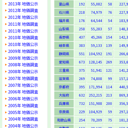
2013年 地価公示
富山県
192
55,082
58
227,
2012年 地価調査
石川県
218
74,979
76
227,
2012年 地価公示
福井県
176
64,544
54
183,
2011年 地価調査
山梨県
258
55,283
57
148,
2011年 地価公示
2010年 地価調査
長野県
437
45,266
154
142,
2010年 地価公示
岐阜県
383
59,133
139
149,
2009年 地価調査
静岡県
551
104,592
191
266,
2009年 地価公示
愛知県
673
128,145
269
353,
2008年 地価調査
三重県
375
51,941
121
141,
2008年 地価公示
2007年 地価調査
滋賀県
269
74,808
99
157,
2007年 地価公示
京都府
395
171,994
114
440,
2006年 地価調査
大阪府
632
252,215
213
869,
2006年 地価公示
兵庫県
732
151,988
200
356,
2005年 地価調査
2005年 地価公示
奈良県
229
104,929
59
297,
2004年 地価調査
和歌山県
254
70,209
75
181,
2004年 地価公示