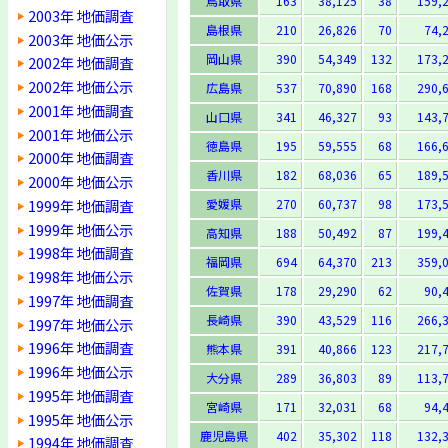
鳥取県
163
38,125
38
159,
2003年 地価調査
島根県
210
26,826
70
74,
2003年 地価公示
岡山県
390
54,349
132
173,
2002年 地価調査
2002年 地価公示
広島県
537
70,890
168
290,
2001年 地価調査
山口県
341
46,327
93
143,
2001年 地価公示
徳島県
195
59,555
68
166,
2000年 地価調査
香川県
182
68,036
65
189,
2000年 地価公示
1999年 地価調査
愛媛県
270
60,737
98
173,
1999年 地価公示
高知県
188
50,492
87
199,
1998年 地価調査
福岡県
694
64,370
213
359,
1998年 地価公示
佐賀県
178
29,290
62
90,
1997年 地価調査
長崎県
390
43,529
116
266,
1997年 地価公示
1996年 地価調査
熊本県
391
40,866
123
217,
1996年 地価公示
大分県
289
36,803
89
113,
1995年 地価調査
宮崎県
171
32,031
68
94,
1995年 地価公示
鹿児島県
402
35,302
118
132,
1994年 地価調査