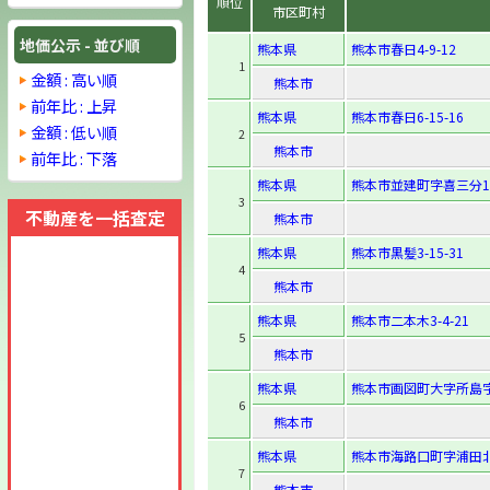
順位
市区町村
地価公示 - 並び順
熊本県
熊本市春日4-9-12
1
金額 : 高い順
熊本市
前年比 : 上昇
熊本県
熊本市春日6-15-16
金額 : 低い順
2
熊本市
前年比 : 下落
熊本県
熊本市並建町字喜三分1
3
不動産を一括査定
熊本市
熊本県
熊本市黒髪3-15-31
4
熊本市
熊本県
熊本市二本木3-4-21
5
熊本市
熊本県
熊本市画図町大字所島字
6
熊本市
熊本県
熊本市海路口町字浦田北
7
熊本市