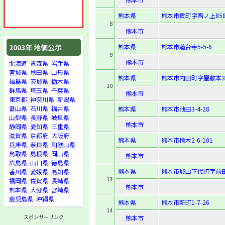
熊本県
熊本市貢町字西ノ上858
8
熊本市
熊本県
熊本市蓮台寺5-5-6
2003年 地価公示
9
熊本市
北海道
青森県
岩手県
宮城県
秋田県
山形県
熊本県
熊本市内田町字屋敷本39
福島県
茨城県
栃木県
10
群馬県
埼玉県
千葉県
熊本市
東京都
神奈川県
新潟県
富山県
石川県
福井県
熊本県
熊本市池田3-4-28
山梨県
長野県
岐阜県
熊本市
静岡県
愛知県
三重県
滋賀県
京都府
大阪府
熊本県
熊本市楡木2-6-101
兵庫県
奈良県
和歌山県
鳥取県
島根県
岡山県
熊本市
広島県
山口県
徳島県
熊本県
熊本市城山下代町字前田
香川県
愛媛県
高知県
13
福岡県
佐賀県
長崎県
熊本市
熊本県
大分県
宮崎県
鹿児島県
沖縄県
熊本県
熊本市新町1-7-26
14
スポンサーリンク
熊本市