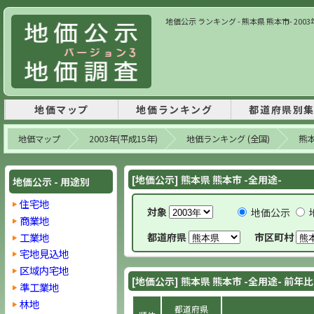
地価公示 ランキング - 熊本県 熊本市- 2003
地価マップ
地価ランキング
都道府県別
地価マップ
2003年(平成15年)
地価ランキング (全国)
熊
[地価公示] 熊本県 熊本市 -全用途-
地価公示 - 用途別
住宅地
対象
地価公示
商業地
工業地
都道府県
市区町村
宅地見込地
区域内宅地
[地価公示] 熊本県 熊本市 -全用途- 前年
準工業地
林地
都道府県