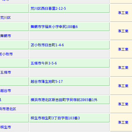
荒川区西日暮里2-12-5
準工業
荒川区
舞鶴市字福来小字幸尻188番6
準工業
舞鶴市
苫小牧市日吉町1-4-6
準工業
苫小牧市
五條市今井3-5-6
準工業
五條市
越谷市蒲生旭町5-17
準工業
越谷市
県
横浜市港北区新吉田町字貝塚前2865番1外
準工業
浜市港北区
桐生市相生町3丁目字宿103番3
準工業
桐生市