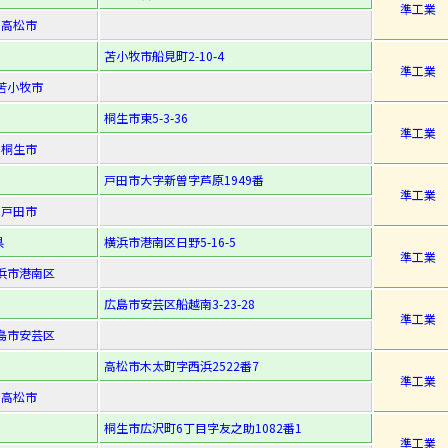
準工業
高松市
苫小牧市船見町2-10-4
準工業
苫小牧市
桐生市東5-3-36
準工業
桐生市
戸田市大字新曽字芦原1949番
準工業
戸田市
県
横浜市港南区日野5-16-5
準工業
浜市港南区
広島市安芸区船越南3-23-28
準工業
島市安芸区
高松市木太町字西浜2522番7
準工業
高松市
桐生市広沢町6丁目字友之助1082番1
準工業