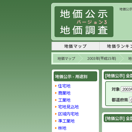
地価公示 
地価マップ
地価ランキ
地価マップ
2003年(平成15年)
地
[地価公示] 全
地価公示 - 用途別
住宅地
対象
商業地
工業地
都道府県
宅地見込地
区域内宅地
[地価公示] 全
準工業地
林地