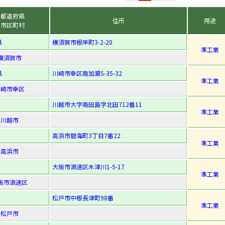
都道府県
住所
用途
市区町村
県
横須賀市根岸町3-2-20
準工業
横須賀市
県
川崎市幸区南加瀬5-35-32
準工業
川崎市幸区
川越市大字南田島字北田712番11
準工業
川越市
高浜市碧海町3丁目7番22
準工業
高浜市
大阪市浪速区木津川1-5-17
準工業
阪市浪速区
松戸市中根長津町98番
準工業
松戸市