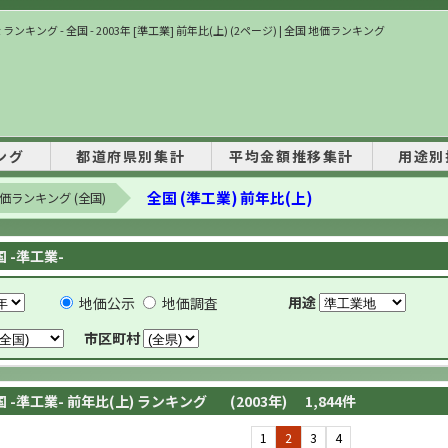
ランキング - 全国 - 2003年 [準工業] 前年比(上) (2ページ) | 全国 地価ランキング
ング
都道府県別集計
平均金額推移集計
用途別
全国 (準工業) 前年比(上)
価ランキング (全国)
国 -準工業-
用途
地価公示
地価調査
市区町村
国 -準工業- 前年比(上) ランキング
(2003年)
1,844
件
1
2
3
4