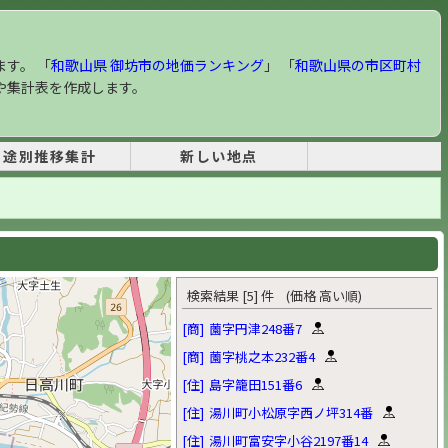
ます。 「
和歌山県 御坊市の地価ランキング
」 「
和歌山県の市区町村
や集計表を作成します。
用途別推移集計
新しい地点
検索結果 [5] 件 (価格 高い順)
[商]
薗字円津248番7
[商]
薗字桃之本232番4
[住]
島字籠田151番6
[住]
湯川町小松原字西ノ坪314番
[住]
湯川町富安字小谷2197番14