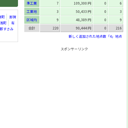
準工業
7
109,300 円
0
6
工業地
3
50,433 円
0
3
賀町
那賀
区域内
9
48,389 円
0
9
浅町
有
合計
220
90,444 円
0
216
郡すさみ
新しく追加された地点数「4」地点
スポンサーリンク