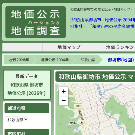
和歌山県御坊市 の 地価公示 - 地価マップ・ラン
[
和歌山県御坊市 - 地価公示 2004年
別集計
」 「
和歌山県の平均金額推
地価マップ
地価ランキン
御坊市(地図)
地価 2026年
地価公示 2004年
和歌山県
和歌山県御坊市 地価公示 マップ
最新データ
和歌山県 御坊市
+
地価公示 (2026年)
−
都道府県
市区町村