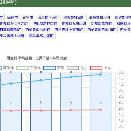
2004年)
市
田辺市
新宮市
海草郡下津町
那賀郡打田町
那賀郡粉河町
那賀郡那
伊都郡かつらぎ町
伊都郡高野口町
伊都郡九度山町
伊都郡高野町
有田郡湯
日高郡南部町
西牟婁郡白浜町
西牟婁郡上富田町
西牟婁郡日置川町
西牟婁
東牟婁郡太地町
東牟婁郡古座町