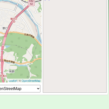
Leaflet
| ©
OpenStreetMap