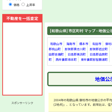
価格
上昇率
不動産を一括査定
[和歌山県] 市区町村 マップ - 地価公示 
和歌山市
海南市
橋本市
有田市
御坊
郡桃山町
那賀郡貴志川町
那賀郡岩出町
田郡吉備町
日高郡美浜町
日高郡由良町
町
西牟婁郡串本町
東牟婁郡那智勝浦町
地価公示
2004年の和歌山県 御坊市の地価公示の平均金額
スポンサーリンク
(2地点)」、となっています。前年比は、住宅