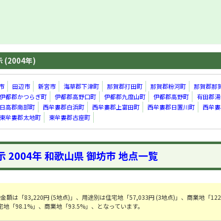
(2004年)
市
田辺市
新宮市
海草郡下津町
那賀郡打田町
那賀郡粉河町
那賀郡那
伊都郡かつらぎ町
伊都郡高野口町
伊都郡九度山町
伊都郡高野町
有田郡湯
日高郡南部町
西牟婁郡白浜町
西牟婁郡上富田町
西牟婁郡日置川町
西牟婁
東牟婁郡太地町
東牟婁郡古座町
 2004年 和歌山県 御坊市 地点一覧
は「83,220円 (5地点)」、用途別は住宅地「57,033円 (3地点)」、商業地「122,
地「98.1%」、商業地「93.5%」、となっています。