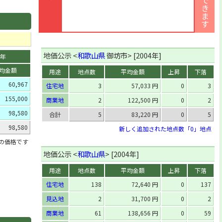
地価公示 <
和歌山県
御坊市> [2004年]
0年
均金額
用途
地点数
平均金額
上昇
下落
60,967
住宅地
3
57,033 円
0
3
155,000
商業地
2
122,500 円
0
2
98,580
合計
5
83,220 円
0
5
98,580
新しく追加された地点数「0」地点
」の価格です
地価公示 <
和歌山県
> [2004年]
用途
地点数
平均金額
上昇
下落
住宅地
138
72,640 円
0
137
見込地
2
31,700 円
0
2
商業地
61
138,656 円
0
59