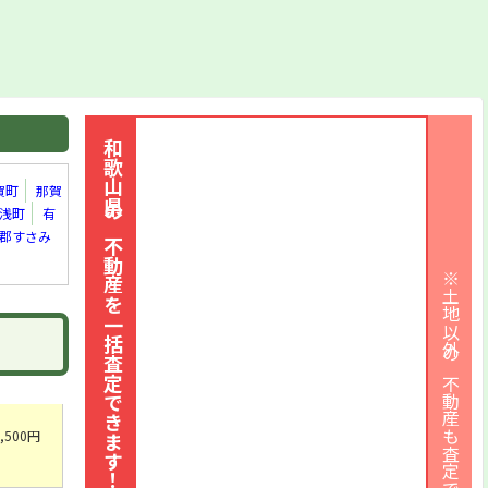
和歌山県の不動産を一括査定できます！
賀町
那賀
浅町
有
郡すさみ
※土地以外の不動産も査定できます
500円