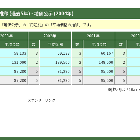
 (過去5年) - 地価公示 (2004年)
間の「地価公示」の「用途別」の「平均価格の推移」です。
2003年
2002年
2001年
200
平均金額
数
平均金額
数
平均金額
数
平
58,133
3
59,133
3
60,167
3
131,000
2
139,500
2
148,500
2
87,280
5
91,280
5
95,500
5
87,280
5
91,280
5
95,500
5
※[林地]は「10a
スポンサーリンク