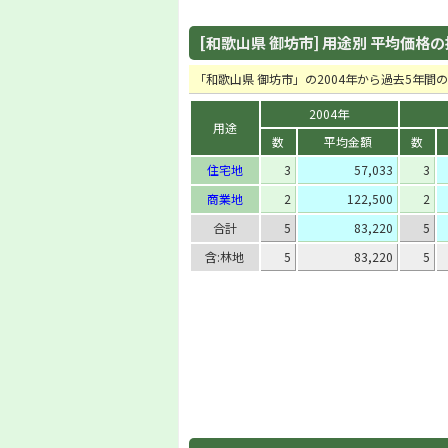
[和歌山県 御坊市] 用途別 平均価格の推移
「和歌山県 御坊市」の2004年から過去5年
2004年
用途
数
平均金額
数
住宅地
3
57,033
3
商業地
2
122,500
2
合計
5
83,220
5
含:林地
5
83,220
5