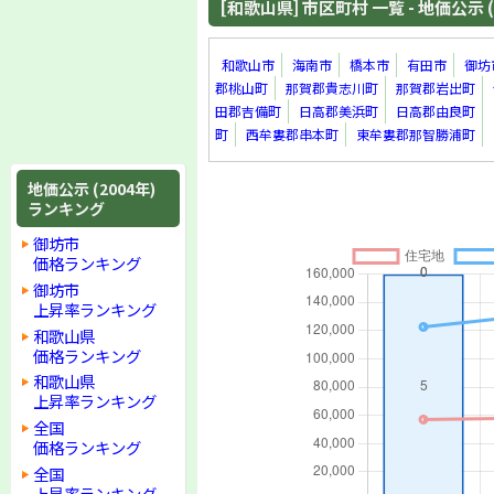
[和歌山県] 市区町村 一覧 - 地価公示 (
和歌山市
海南市
橋本市
有田市
御坊
郡桃山町
那賀郡貴志川町
那賀郡岩出町
田郡吉備町
日高郡美浜町
日高郡由良町
町
西牟婁郡串本町
東牟婁郡那智勝浦町
地価公示 (2004年)
ランキング
御坊市
価格ランキング
御坊市
上昇率ランキング
和歌山県
価格ランキング
和歌山県
上昇率ランキング
全国
価格ランキング
全国
上昇率ランキング