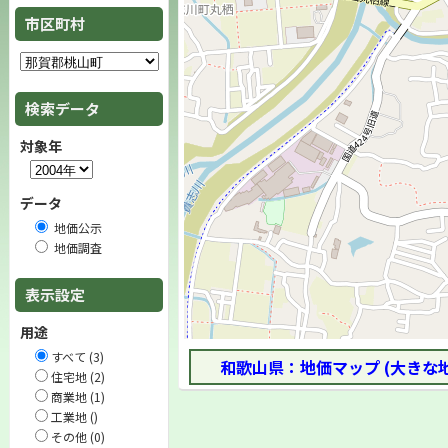
市区町村
検索データ
対象年
データ
地価公示
地価調査
表示設定
用途
すべて (3)
和歌山県：地価マップ (大きな
住宅地 (2)
商業地 (1)
工業地 ()
その他 (0)