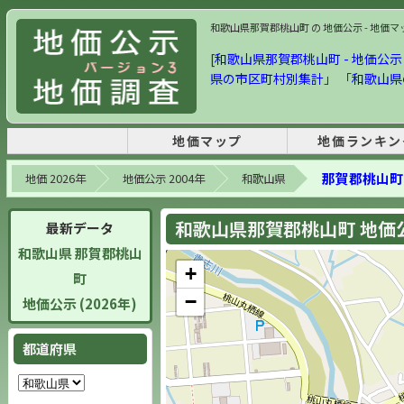
和歌山県那賀郡桃山町 の 地価公示 - 地価マップ
[
和歌山県那賀郡桃山町 - 地価公示 2
県の市区町村別集計
」 「
和歌山県
地価マップ
地価ランキン
那賀郡桃山町
地価 2026年
地価公示 2004年
和歌山県
和歌山県那賀郡桃山町 地価公示
最新データ
和歌山県 那賀郡桃山
+
町
−
地価公示 (2026年)
都道府県