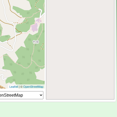
Leaflet
| ©
OpenStreetMap