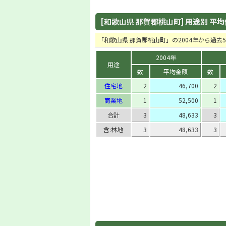
[和歌山県 那賀郡桃山町] 用途別 平均価格
「和歌山県 那賀郡桃山町」の2004年から過
2004年
用途
数
平均金額
数
住宅地
2
46,700
2
商業地
1
52,500
1
合計
3
48,633
3
含:林地
3
48,633
3