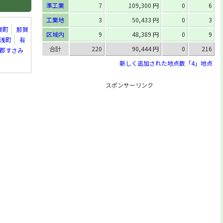
準工業
7
109,300 円
0
6
工業地
3
50,433 円
0
3
賀町
那賀
区域内
9
48,389 円
0
9
浅町
有
合計
220
90,444 円
0
216
郡すさみ
新しく追加された地点数「4」地点
スポンサーリンク