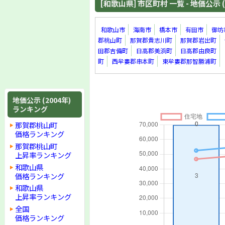
[和歌山県] 市区町村 一覧 - 地価公示 (
和歌山市
海南市
橋本市
有田市
御坊
郡桃山町
那賀郡貴志川町
那賀郡岩出町
田郡吉備町
日高郡美浜町
日高郡由良町
町
西牟婁郡串本町
東牟婁郡那智勝浦町
地価公示 (2004年)
ランキング
那賀郡桃山町
価格ランキング
那賀郡桃山町
上昇率ランキング
和歌山県
価格ランキング
和歌山県
上昇率ランキング
全国
価格ランキング