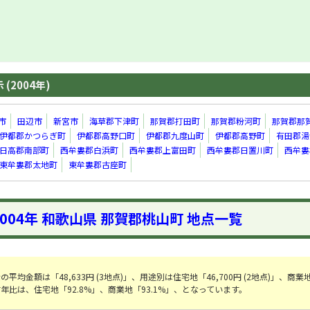
(2004年)
市
田辺市
新宮市
海草郡下津町
那賀郡打田町
那賀郡粉河町
那賀郡那
伊都郡かつらぎ町
伊都郡高野口町
伊都郡九度山町
伊都郡高野町
有田郡湯
日高郡南部町
西牟婁郡白浜町
西牟婁郡上富田町
西牟婁郡日置川町
西牟婁
東牟婁郡太地町
東牟婁郡古座町
2004年 和歌山県 那賀郡桃山町 地点一覧
平均金額は「48,633円 (3地点)」、用途別は住宅地「46,700円 (2地点)」、商業
。前年比は、住宅地「92.8%」、商業地「93.1%」、となっています。