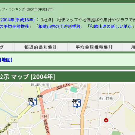
・ランキング | 2004年(平成16年)
004年(平成16年)
： 3地点] - 地価マップや地価推移や集計やグラフで
の平均金額推移
」 「
和歌山県の用途別推移
」 「
和歌山県の新しい地点
グ
都道府県別集計
平均金額推移集計
(地図)
 マップ [2004年]