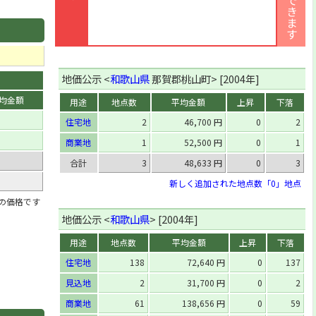
地価公示 <
和歌山県
那賀郡桃山町> [2004年]
均金額
用途
地点数
平均金額
上昇
下落
住宅地
2
46,700 円
0
2
商業地
1
52,500 円
0
1
合計
3
48,633 円
0
3
新しく追加された地点数「0」地点
」の価格です
地価公示 <
和歌山県
> [2004年]
用途
地点数
平均金額
上昇
下落
住宅地
138
72,640 円
0
137
見込地
2
31,700 円
0
2
商業地
61
138,656 円
0
59