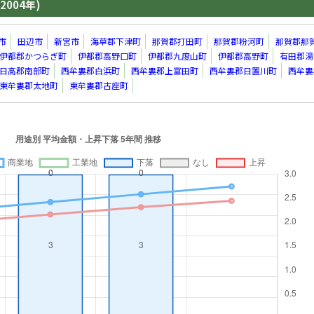
2004年)
市
田辺市
新宮市
海草郡下津町
那賀郡打田町
那賀郡粉河町
那賀郡那
伊都郡かつらぎ町
伊都郡高野口町
伊都郡九度山町
伊都郡高野町
有田郡湯
日高郡南部町
西牟婁郡白浜町
西牟婁郡上富田町
西牟婁郡日置川町
西牟婁
東牟婁郡太地町
東牟婁郡古座町