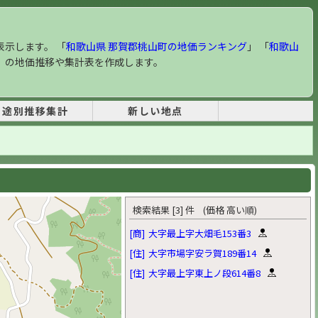
表示します。 「
和歌山県 那賀郡桃山町の地価ランキング
」 「
和歌山
」 の地価推移や集計表を作成します。
用途別推移集計
新しい地点
検索結果 [3] 件 (価格 高い順)
[商]
大字最上字大畑毛153番3
[住]
大字市場字安ラ賀189番14
[住]
大字最上字東上ノ段614番8