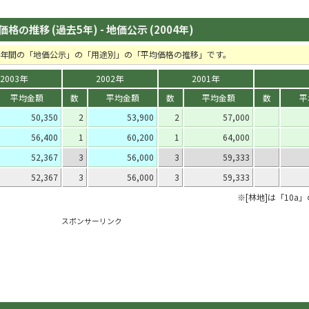
の推移 (過去5年) - 地価公示 (2004年)
去5年間の「地価公示」の「用途別」の「平均価格の推移」です。
2003年
2002年
2001年
平均金額
数
平均金額
数
平均金額
数
平
50,350
2
53,900
2
57,000
56,400
1
60,200
1
64,000
52,367
3
56,000
3
59,333
52,367
3
56,000
3
59,333
※[林地]は「10a
スポンサーリンク