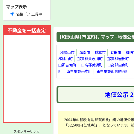
マップ表示
価格
上昇率
不動産を一括査定
[和歌山県] 市区町村 マップ - 地価公示 
和歌山市
海南市
橋本市
有田市
御坊
郡桃山町
那賀郡貴志川町
那賀郡岩出町
田郡吉備町
日高郡美浜町
日高郡由良町
町
西牟婁郡串本町
東牟婁郡那智勝浦町
地価公示 
2004年の和歌山県 那賀郡桃山町の地価公示の
「52,500円 (1地点)」、となっています
スポンサーリンク