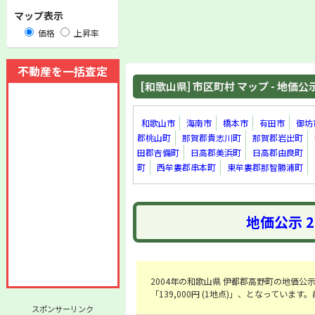
マップ表示
価格
上昇率
不動産を一括査定
[和歌山県] 市区町村 マップ - 地価公示 
和歌山市
海南市
橋本市
有田市
御坊
郡桃山町
那賀郡貴志川町
那賀郡岩出町
田郡吉備町
日高郡美浜町
日高郡由良町
町
西牟婁郡串本町
東牟婁郡那智勝浦町
地価公示 
2004年の和歌山県 伊都郡高野町の地価公示の
「139,000円 (1地点)」、となっていま
スポンサーリンク