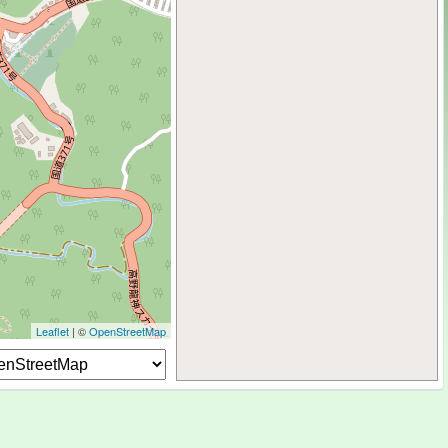
Leaflet
| ©
OpenStreetMap