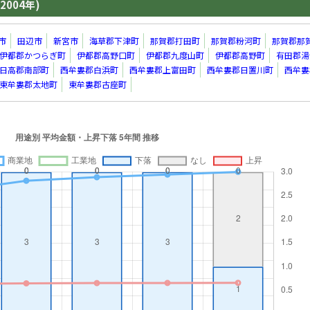
2004年)
市
田辺市
新宮市
海草郡下津町
那賀郡打田町
那賀郡粉河町
那賀郡那
伊都郡かつらぎ町
伊都郡高野口町
伊都郡九度山町
伊都郡高野町
有田郡湯
日高郡南部町
西牟婁郡白浜町
西牟婁郡上富田町
西牟婁郡日置川町
西牟婁
東牟婁郡太地町
東牟婁郡古座町