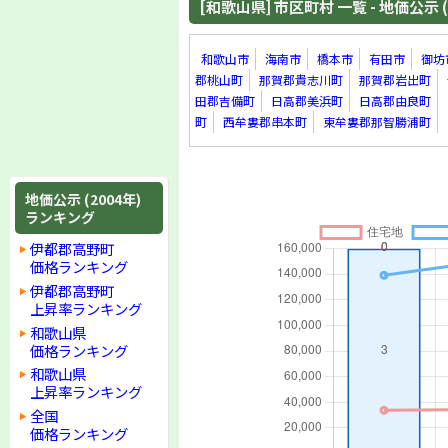
[和歌山県] 市区町村 一覧 - 地価公示 (
和歌山市
海南市
橋本市
有田市
御坊
郡桃山町
那賀郡貴志川町
那賀郡岩出町
田郡吉備町
日高郡美浜町
日高郡由良町
町
西牟婁郡串本町
東牟婁郡那智勝浦町
地価公示 (2004年)
ランキング
伊都郡高野町
価格ランキング
伊都郡高野町
上昇率ランキング
和歌山県
価格ランキング
和歌山県
上昇率ランキング
全国
価格ランキング