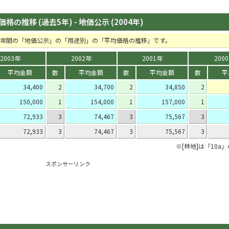
の推移 (過去5年) - 地価公示 (2004年)
去5年間の「地価公示」の「用途別」の「平均価格の推移」です。
2003年
2002年
2001年
200
平均金額
数
平均金額
数
平均金額
数
平
34,400
2
34,700
2
34,850
2
150,000
1
154,000
1
157,000
1
72,933
3
74,467
3
75,567
3
72,933
3
74,467
3
75,567
3
※[林地]は「10a
スポンサーリンク