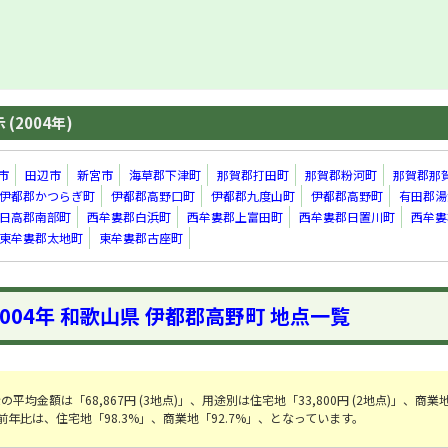
(2004年)
市
田辺市
新宮市
海草郡下津町
那賀郡打田町
那賀郡粉河町
那賀郡那
伊都郡かつらぎ町
伊都郡高野口町
伊都郡九度山町
伊都郡高野町
有田郡湯
日高郡南部町
西牟婁郡白浜町
西牟婁郡上富田町
西牟婁郡日置川町
西牟婁
東牟婁郡太地町
東牟婁郡古座町
2004年 和歌山県 伊都郡高野町 地点一覧
平均金額は「68,867円 (3地点)」、用途別は住宅地「33,800円 (2地点)」、商業
す。前年比は、住宅地「98.3%」、商業地「92.7%」、となっています。