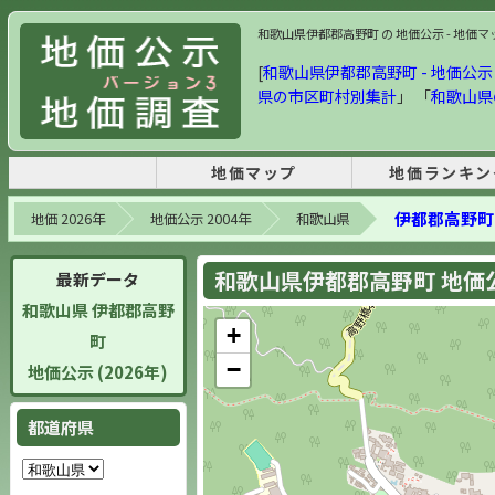
和歌山県伊都郡高野町 の 地価公示 - 地価マップ
[
和歌山県伊都郡高野町 - 地価公示 2
県の市区町村別集計
」 「
和歌山県
地価マップ
地価ランキン
伊都郡高野町
地価 2026年
地価公示 2004年
和歌山県
和歌山県伊都郡高野町 地価公示
最新データ
和歌山県 伊都郡高野
+
町
−
地価公示 (2026年)
都道府県