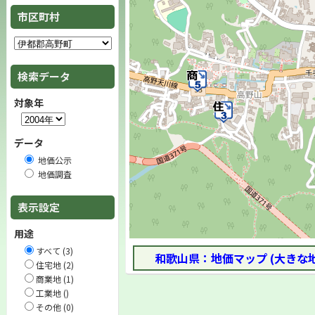
市区町村
検索データ
対象年
データ
地価公示
地価調査
表示設定
用途
すべて (3)
和歌山県：地価マップ (大きな
住宅地 (2)
商業地 (1)
工業地 ()
その他 (0)