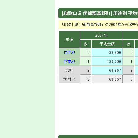
[和歌山県 伊都郡高野町] 用途別 平均価格
「和歌山県 伊都郡高野町」の2004年から過
2004年
用途
数
平均金額
数
住宅地
2
33,800
2
商業地
1
139,000
1
合計
3
68,867
3
含:林地
3
68,867
3