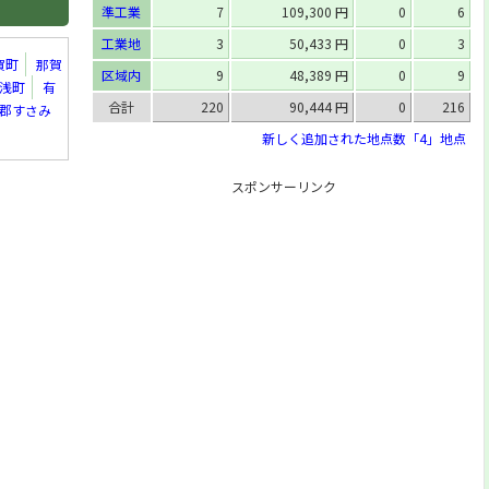
準工業
7
109,300 円
0
6
工業地
3
50,433 円
0
3
賀町
那賀
区域内
9
48,389 円
0
9
浅町
有
合計
220
90,444 円
0
216
郡すさみ
新しく追加された地点数「4」地点
スポンサーリンク