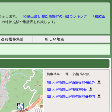
表示します。 「
和歌山県 伊都郡高野町の地価ランキング
」 「
和歌山
」 の地価推移や集計表を作成します。
用途別推移集計
新しい地点
検索結果 [3] 件 (価格 高い順)
[商]
大字高野山字西院谷794番1外
[住]
大字高野山字南谷309番
[住]
大字高野山字奥の院49番49内