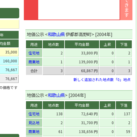
地価公示 <
和歌山県
伊都郡高野町> [2004年]
0年
均金額
用途
地点数
平均金額
上昇
下落
35,000
住宅地
2
33,800 円
0
2
160,000
商業地
1
139,000 円
0
1
76,667
合計
3
68,867 円
0
3
76,667
新しく追加された地点数「0」地点
」の価格です
地価公示 <
和歌山県
> [2004年]
用途
地点数
平均金額
上昇
下落
住宅地
138
72,640 円
0
137
見込地
2
31,700 円
0
2
商業地
61
138,656 円
0
59