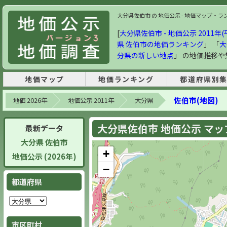
大分県佐伯市 の 地価公示 - 地価マップ・ランキン
[
大分県佐伯市 - 地価公示 2011年(
県 佐伯市の地価ランキング
」 「
大
分県の新しい地点
」 の地価推移
地価マップ
地価ランキング
都道府県別
佐伯市(地図)
地価 2026年
地価公示 2011年
大分県
大分県佐伯市 地価公示 マップ 
最新データ
大分県 佐伯市
+
地価公示 (2026年)
−
都道府県
市区町村