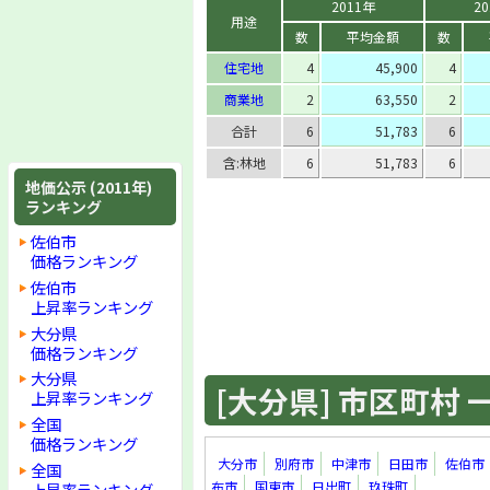
2011年
2
用途
数
平均金額
数
住宅地
4
45,900
4
商業地
2
63,550
2
合計
6
51,783
6
含:林地
6
51,783
6
地価公示 (2011年)
ランキング
佐伯市
価格ランキング
佐伯市
上昇率ランキング
大分県
価格ランキング
大分県
[大分県] 市区町村 一覧
上昇率ランキング
全国
価格ランキング
大分市
別府市
中津市
日田市
佐伯市
全国
布市
国東市
日出町
玖珠町
上昇率ランキング