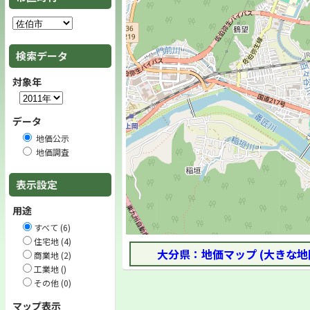
検索データ
対象年
データ
地価公示
地価調査
表示設定
用途
すべて (6)
住宅地 (4)
大分県：地価マップ (大きな地
商業地 (2)
工業地 ()
その他 (0)
マップ表示