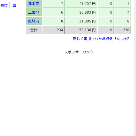
準工業
7
49,757 円
0
7
由布市
国
工業地
6
30,883 円
0
4
区域内
8
11,885 円
0
8
合計
234
58,138 円
0
230
新しく追加された地点数「4」地点
スポンサーリンク