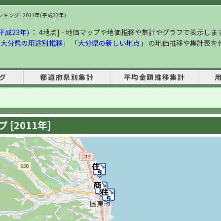
ング | 2011年(平成23年)
平成23年)
： 4地点] - 地価マップや地価推移や集計やグラフで表示しま
「
大分県の用途別推移
」 「
大分県の新しい地点
」 の地価推移や集計表を
グ
都道府県別集計
平均金額推移集計
[2011年]