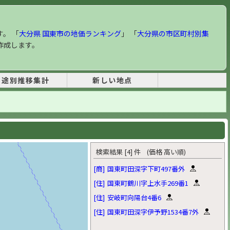
す。 「
大分県 国東市の地価ランキング
」 「
大分県の市区町村別集
作成します。
用途別推移集計
新しい地点
検索結果 [4] 件 (価格 高い順)
[商]
国東町田深字下町497番外
[住]
国東町鶴川字上水手269番1
[住]
安岐町向陽台4番6
[住]
国東町田深字伊予野1534番7外