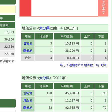
7年
均金額
地価公示 <
大分県
国東市> [2011年]
17,533
用途
地点数
平均金額
上昇
下落
36,800
住宅地
3
15,133 円
0
3
22,350
商業地
1
28,200 円
0
1
22,350
合計
4
18,400 円
0
4
」の価格です
新しく追加された地点数「0」地点
地価公示 <
大分県
> [2011年]
用途
地点数
平均金額
上昇
下落
住宅地
138
45,488 円
0
138
見込地
3
11,227 円
0
3
商業地
72
92,565 円
0
70