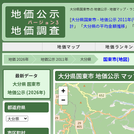
大分県国東市 の 地価公示 - 地価マップ・ランキ
[
大分県国東市 - 地価公示 2011年(
計
」 「
大分県の平均金額推移
」 
地価マップ
地価ランキン
国東市(地図)
地価 2026年
地価公示 2011年
大分県
大分県国東市 地価公示 マップ 
最新データ
大分県 国東市
+
地価公示 (2026年)
−
都道府県
市区町村