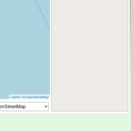
Leaflet
| ©
OpenStreetMap