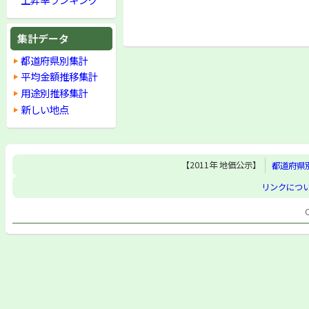
集計データ
都道府県別集計
平均金額推移集計
用途別推移集計
新しい地点
【2011年 地価公示】
都道府県
リンクにつ