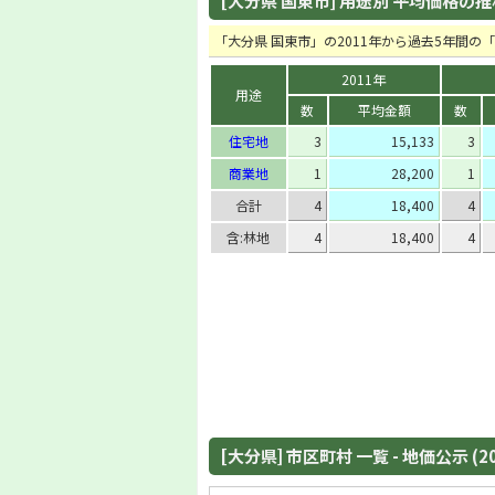
[大分県 国東市] 用途別 平均価格の推移 
「大分県 国東市」の2011年から過去5年間
2011年
用途
数
平均金額
数
住宅地
3
15,133
3
商業地
1
28,200
1
合計
4
18,400
4
含:林地
4
18,400
4
[大分県] 市区町村 一覧 - 地価公示 (2