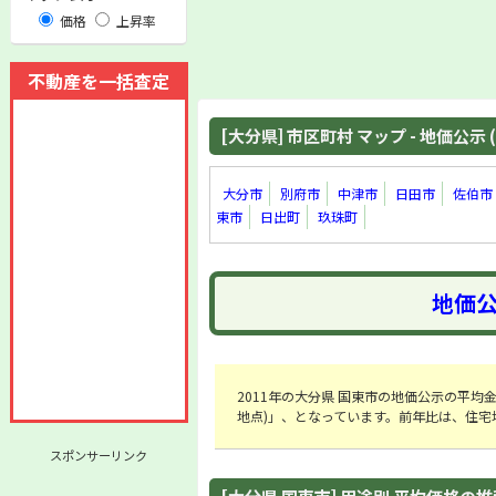
価格
上昇率
不動産を一括査定
[大分県] 市区町村 マップ - 地価公示 (
大分市
別府市
中津市
日田市
佐伯市
東市
日出町
玖珠町
地価公
2011年の大分県 国東市の地価公示の平均金額は「
地点)」、となっています。前年比は、住宅地
スポンサーリンク