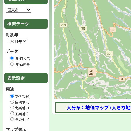
検索データ
対象年
データ
地価公示
地価調査
表示設定
用途
すべて (4)
住宅地 (3)
大分県：地価マップ (大きな地
商業地 (1)
工業地 ()
その他 (0)
マップ表示