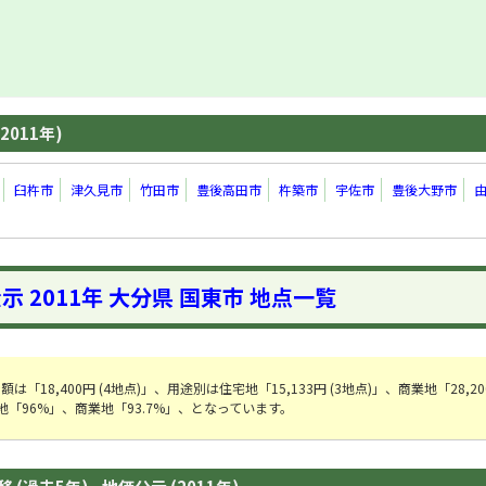
2011年)
臼杵市
津久見市
竹田市
豊後高田市
杵築市
宇佐市
豊後大野市
示 2011年 大分県 国東市 地点一覧
18,400円 (4地点)」、用途別は住宅地「15,133円 (3地点)」、商業地「28,200
「96%」、商業地「93.7%」、となっています。