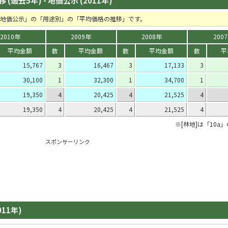
(過去5年) - 地価公示 (2011年)
の「地価公示」の「用途別」の「平均価格の推移」です。
2010年
2009年
2008年
200
平均金額
数
平均金額
数
平均金額
数
平
15,767
3
16,467
3
17,133
3
30,100
1
32,300
1
34,700
1
19,350
4
20,425
4
21,525
4
19,350
4
20,425
4
21,525
4
※[林地]は「10a
スポンサーリンク
011年)