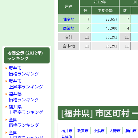
2012年
20
用途
数
平均金額
数
住宅地
7
33,657
7
商業地
4
40,900
4
合計
11
36,291
11
含:林地
11
36,291
11
地価公示 (2012年)
ランキング
坂井市
価格ランキング
坂井市
上昇率ランキング
福井県
価格ランキング
福井県
[福井県] 市区町村 一覧
上昇率ランキング
全国
価格ランキング
福井市
敦賀市
小浜市
大野市
勝山市
全国
若狭町
上昇率ランキング