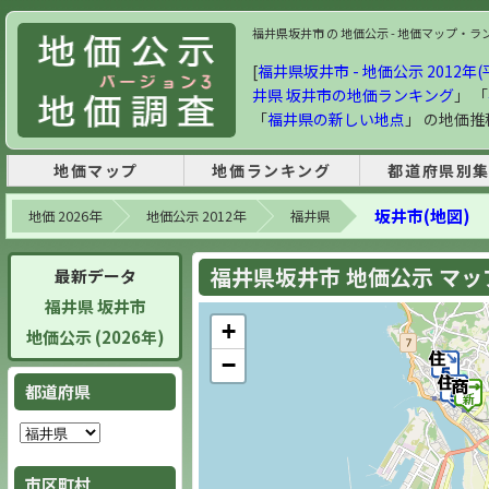
福井県坂井市 の 地価公示 - 地価マップ・ランキン
[
福井県坂井市 - 地価公示 2012年(
井県 坂井市の地価ランキング
」 「
「
福井県の新しい地点
」 の地価
地価マップ
地価ランキング
都道府県別
坂井市(地図)
地価 2026年
地価公示 2012年
福井県
福井県坂井市 地価公示 マップ 
最新データ
福井県 坂井市
+
地価公示 (2026年)
−
都道府県
市区町村