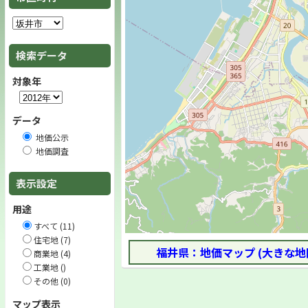
検索データ
対象年
データ
地価公示
地価調査
表示設定
用途
すべて (11)
住宅地 (7)
福井県：地価マップ (大きな地
商業地 (4)
工業地 ()
その他 (0)
マップ表示