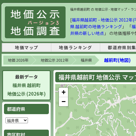
福井県越前町 の 地価公示 - 地価マップ・ランキン
[
福井県越前町 - 地価公示 2012年(
県 越前町の地価ランキング
」 「
福
井県の新しい地点
」 の地価推移
地価マップ
地価ランキング
都道府県別
越前町(地図)
地価 2026年
地価公示 2012年
福井県
福井県越前町 地価公示 マップ 
最新データ
福井県 越前町
+
地価公示 (2026年)
−
都道府県
市区町村