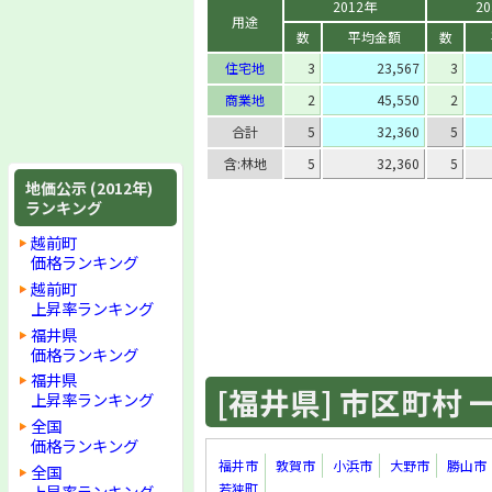
2012年
2
用途
数
平均金額
数
住宅地
3
23,567
3
商業地
2
45,550
2
合計
5
32,360
5
含:林地
5
32,360
5
地価公示 (2012年)
ランキング
越前町
価格ランキング
越前町
上昇率ランキング
福井県
価格ランキング
福井県
[福井県] 市区町村 一覧
上昇率ランキング
全国
価格ランキング
福井市
敦賀市
小浜市
大野市
勝山市
全国
若狭町
上昇率ランキング