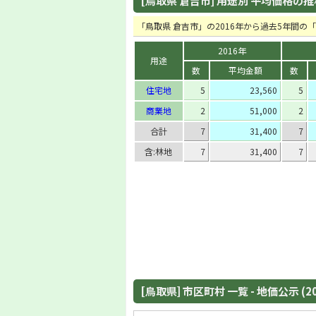
[鳥取県 倉吉市] 用途別 平均価格の推移 
「鳥取県 倉吉市」の2016年から過去5年間
2016年
用途
数
平均金額
数
住宅地
5
23,560
5
商業地
2
51,000
2
合計
7
31,400
7
含:林地
7
31,400
7
[鳥取県] 市区町村 一覧 - 地価公示 (2