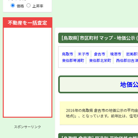
価格
上昇率
不動産を一括査定
[鳥取県] 市区町村 マップ - 地価公示 (
鳥取市
米子市
倉吉市
境港市
岩美郡
東伯郡琴浦町
東伯郡北栄町
西伯郡日吉
地価公
2016年の鳥取県 倉吉市の地価公示の平均金額は「
地点)」、となっています。前年比は、住宅地
スポンサーリンク