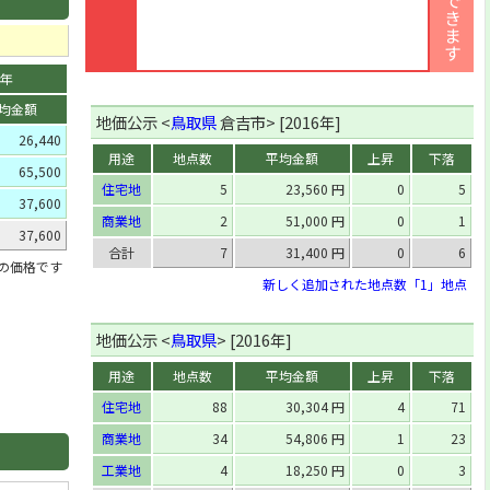
2年
均金額
地価公示 <
鳥取県
倉吉市> [2016年]
26,440
用途
地点数
平均金額
上昇
下落
65,500
住宅地
5
23,560 円
0
5
37,600
商業地
2
51,000 円
0
1
37,600
合計
7
31,400 円
0
6
」の価格です
新しく追加された地点数「1」地点
地価公示 <
鳥取県
> [2016年]
用途
地点数
平均金額
上昇
下落
住宅地
88
30,304 円
4
71
商業地
34
54,806 円
1
23
工業地
4
18,250 円
0
3