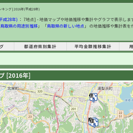
ング | 2016年(平成28年)
平成28年)
： 7地点] - 地価マップや地価推移や集計やグラフで表示しま
「
鳥取県の用途別推移
」 「
鳥取県の新しい地点
」 の地価推移や集計表を
グ
都道府県別集計
平均金額推移集計
[2016年]