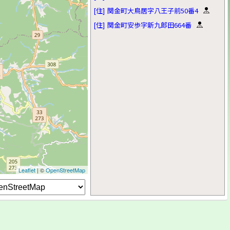
[住]
関金町大鳥居字八王子前50番4
[住]
関金町安歩字新九郎田664番
Leaflet
| ©
OpenStreetMap