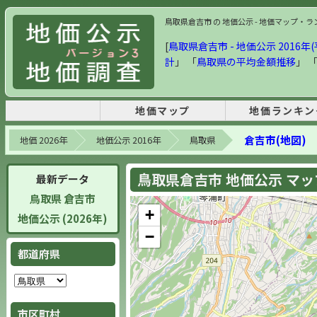
鳥取県倉吉市 の 地価公示 - 地価マップ・ランキ
[
鳥取県倉吉市 - 地価公示 2016年(
計
」 「
鳥取県の平均金額推移
」 
地価マップ
地価ランキン
倉吉市(地図)
地価 2026年
地価公示 2016年
鳥取県
鳥取県倉吉市 地価公示 マップ 
最新データ
鳥取県 倉吉市
+
地価公示 (2026年)
−
都道府県
市区町村