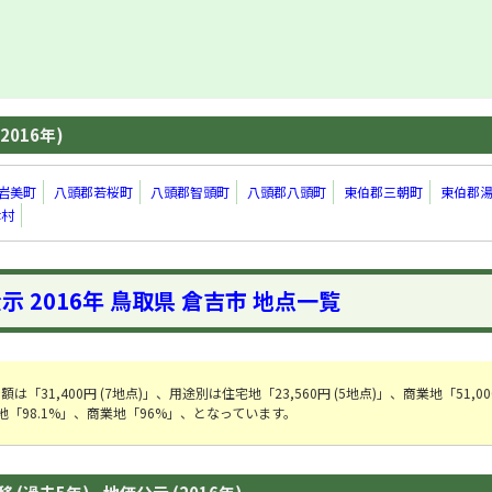
2016年)
岩美町
八頭郡若桜町
八頭郡智頭町
八頭郡八頭町
東伯郡三朝町
東伯郡
津村
示 2016年 鳥取県 倉吉市 地点一覧
31,400円 (7地点)」、用途別は住宅地「23,560円 (5地点)」、商業地「51,000
「98.1%」、商業地「96%」、となっています。