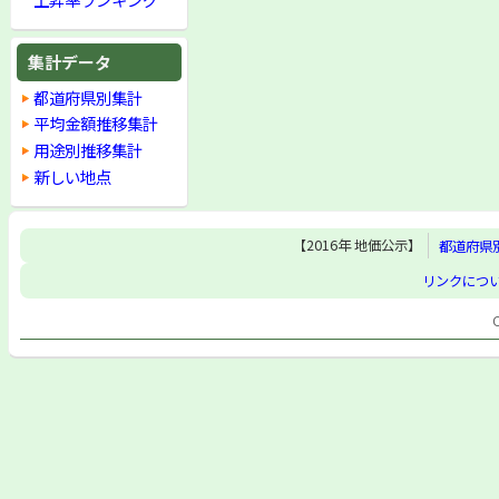
集計データ
都道府県別集計
平均金額推移集計
用途別推移集計
新しい地点
【2016年 地価公示】
都道府県
リンクにつ