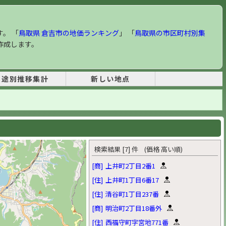
す。 「
鳥取県 倉吉市の地価ランキング
」 「
鳥取県の市区町村別集
作成します。
用途別推移集計
新しい地点
検索結果 [7] 件 (価格 高い順)
[商]
上井町2丁目2番1
[住]
上井町1丁目6番17
[住]
清谷町1丁目237番
[商]
明治町2丁目18番外
[住]
西福守町字宮地771番