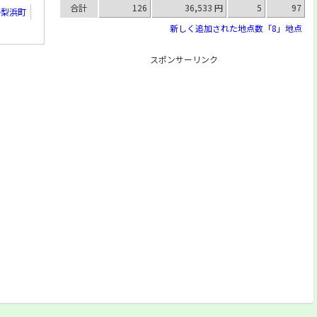
合計
126
36,533 円
5
97
湯梨浜町
新しく追加された地点数「8」地点
スポンサーリンク