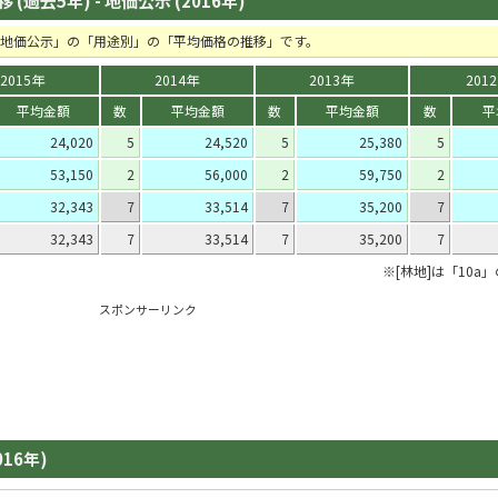
(過去5年) - 地価公示 (2016年)
の「地価公示」の「用途別」の「平均価格の推移」です。
2015年
2014年
2013年
201
平均金額
数
平均金額
数
平均金額
数
平
24,020
5
24,520
5
25,380
5
53,150
2
56,000
2
59,750
2
32,343
7
33,514
7
35,200
7
32,343
7
33,514
7
35,200
7
※[林地]は「10a
スポンサーリンク
016年)