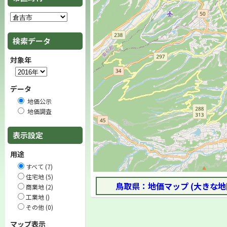
検索データ
対象年
データ
地価公示
地価調査
表示設定
用途
すべて (7)
住宅地 (5)
鳥取県：地価マップ (大きな地
商業地 (2)
工業地 ()
その他 (0)
マップ表示