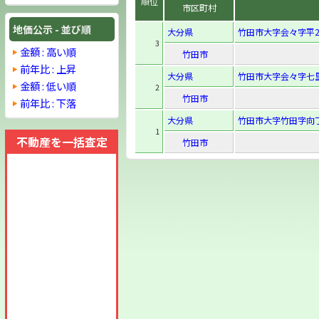
順位
市区町村
地価公示 - 並び順
大分県
竹田市大字会々字平28
3
金額 : 高い順
竹田市
前年比 : 上昇
大分県
竹田市大字会々字七里1
金額 : 低い順
2
竹田市
前年比 : 下落
大分県
竹田市大字竹田字向丁
1
不動産を一括査定
竹田市