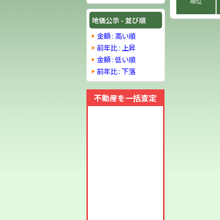
順位
地価公示 - 並び順
金額 : 高い順
前年比 : 上昇
金額 : 低い順
前年比 : 下落
不動産を一括査定