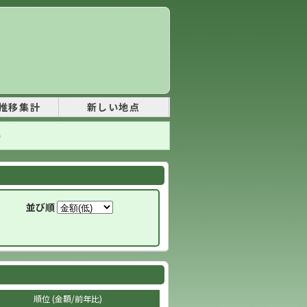
推移集計
新しい地点
)
並び順
順位 (金額/前年比)