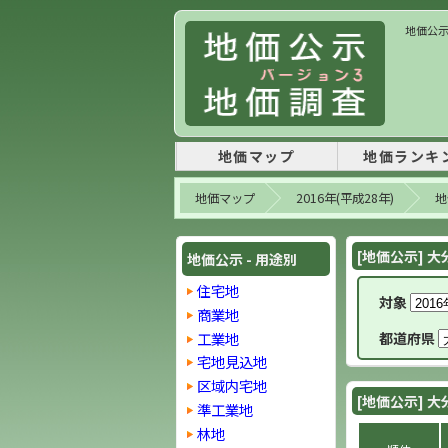
地価公示 
地価マップ
地価ランキ
地価マップ
2016年(平成28年)
地
[地価公示] 大
地価公示 - 用途別
住宅地
対象
商業地
工業地
都道府県
宅地見込地
区域内宅地
[地価公示] 大
準工業地
林地