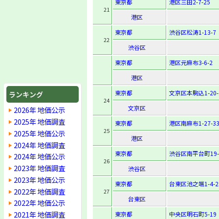
東京都
港区三田2-7-25
21
港区
東京都
渋谷区松涛1-13-7
22
渋谷区
東京都
港区元麻布3-6-2
港区
東京都
文京区本駒込1-20-
ランキング
24
文京区
2026年 地価公示
2025年 地価調査
東京都
港区南麻布1-27-3
25
2025年 地価公示
港区
2024年 地価調査
東京都
渋谷区南平台町19-
2024年 地価公示
26
2023年 地価調査
渋谷区
2023年 地価公示
東京都
台東区池之端1-4-2
2022年 地価調査
27
台東区
2022年 地価公示
2021年 地価調査
東京都
中央区明石町5-19