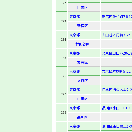
122
目黒区
東京都
新宿区愛住町7番1
123
新宿区
東京都
世田谷区用賀3-26-
124
世田谷区
東京都
文京区白山4-28-1
125
文京区
東京都
文京区本駒込5-22-
126
文京区
東京都
目黒区柿の木坂2-25
127
目黒区
東京都
品川区小山7-13-2
128
品川区
東京都
荒川区東日暮里1-3