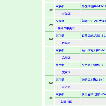
東京都
杉並区桃井4-12-2
202
杉並区
福岡県
福岡市中央区大濠1-1
203
福岡市中央区
東京都
目黒区緑が丘3-5-1
204
目黒区
東京都
品川区南大井6-3-1
品川区
東京都
文京区千駄木2-9-1
文京区
東京都
渋谷区本町2-39-7
207
渋谷区
東京都
世田谷区代田1-19-
208
世田谷区