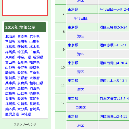
港区
東京都
千代田区平河町2-4-
7
千代田区
2016年 地価公示
東京都
港区元麻布2-3-24
8
港区
北海道
青森県
岩手県
宮城県
秋田県
山形県
東京都
港区赤坂6-19-23
福島県
茨城県
栃木県
9
群馬県
埼玉県
千葉県
港区
東京都
神奈川県
新潟県
富山県
石川県
福井県
東京都
港区南青山4-20-4
10
山梨県
長野県
岐阜県
港区
静岡県
愛知県
三重県
滋賀県
京都府
大阪府
東京都
港区六本木5-13-1
兵庫県
奈良県
和歌山県
11
鳥取県
島根県
岡山県
港区
広島県
山口県
徳島県
東京都
目黒区青葉台3-5-4
香川県
愛媛県
高知県
12
福岡県
佐賀県
長崎県
目黒区
熊本県
大分県
宮崎県
鹿児島県
沖縄県
東京都
港区南青山2-4-11
13
スポンサーリンク
港区