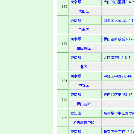
東京都
大田区田園調布4-28
180
大田区
東京都
目黒区大岡山1-4-1
目黒区
東京都
世田谷区成城2-17-
182
世田谷区
東京都
北区滝野川5-6-4
北区
東京都
中野区中野2-14-6
184
中野区
東京都
世田谷区奥沢3-16-
185
世田谷区
愛知県
名古屋市中区丸の内3
186
名古屋市中区
東京都
新宿区余丁町12-2