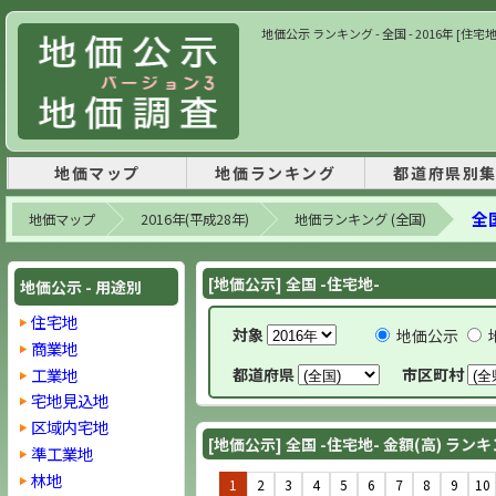
地価公示 ランキング - 全国 - 2016年 [住宅
地価マップ
地価ランキング
都道府県別
全国
地価マップ
2016年(平成28年)
地価ランキング (全国)
[地価公示] 全国 -住宅地-
地価公示 - 用途別
住宅地
対象
地価公示
商業地
工業地
都道府県
市区町村
宅地見込地
区域内宅地
[地価公示] 全国 -住宅地- 金額(高) ラン
準工業地
林地
1
2
3
4
5
6
7
8
9
10