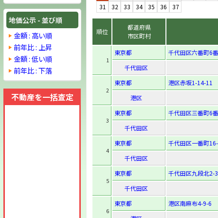
31
32
33
34
35
36
37
地価公示 - 並び順
都道府県
順位
金額 : 高い順
市区町村
前年比 : 上昇
東京都
千代田区六番町6番
金額 : 低い順
1
千代田区
前年比 : 下落
東京都
港区赤坂1-14-11
2
不動産を一括査定
港区
東京都
千代田区三番町6番
3
千代田区
東京都
千代田区一番町16-
4
千代田区
東京都
千代田区九段北2-3-
5
千代田区
東京都
港区南麻布4-9-6
6