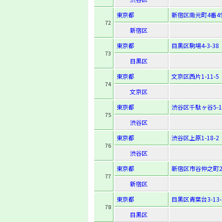
東京都
新宿区南元町4番4
72
新宿区
東京都
目黒区駒場4-3-38
73
目黒区
東京都
文京区西片1-11-5
74
文京区
東京都
渋谷区千駄ヶ谷5-12
75
渋谷区
東京都
渋谷区上原1-18-2
76
渋谷区
東京都
新宿区市谷仲之町2
77
新宿区
東京都
目黒区青葉台3-13-
78
目黒区