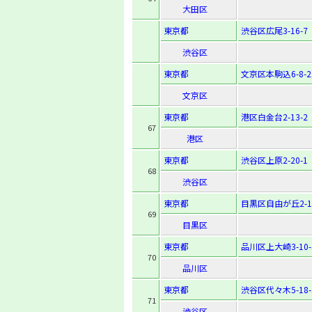
大田区
東京都
渋谷区広尾3-16-7
渋谷区
東京都
文京区本駒込6-8-2
文京区
東京都
港区白金台2-13-2
67
港区
東京都
渋谷区上原2-20-1
68
渋谷区
東京都
目黒区自由が丘2-18
69
目黒区
東京都
品川区上大崎3-10-
70
品川区
東京都
渋谷区代々木5-18-
71
渋谷区