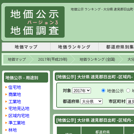
地価公示 ランキング - 大分県 速見郡日出町- 
地価マップ
地価ランキング
都道府県別
地価マップ
2017年(平成29年)
地価ランキング (全国)
大
[地価公示] 大分県 速見郡日出町 -区域内-
地価公示 - 用途別
住宅地
対象
地価公示
商業地
工業地
都道府県
市区町村
宅地見込地
区域内宅地
[地価公示] 大分県 速見郡日出町 -区域内-
準工業地
林地
都道府県