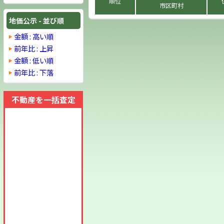
順位
市区町村
地価公示 - 並び順
金額 : 高い順
前年比 : 上昇
金額 : 低い順
前年比 : 下落
不動産を一括査定