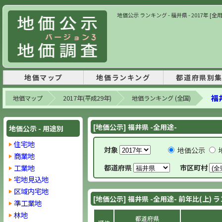
地価公示 ランキング - 福井県 - 2017年 [
地価マップ
地価ランキング
都道府県別
福井
地価マップ
2017年(平成29年)
地価ランキング (全国)
[地価公示] 福井県 -全用途-
地価公示 - 用途別
住宅地
対象
地価公示
商業地
工業地
都道府県
市区町村
宅地見込地
区域内宅地
[地価公示] 福井県 -全用途- 前年比(上)
準工業地
林地
都道府県