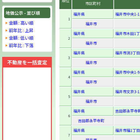
順位
市区町村
地価公示 - 並び順
福井県
福井市中央1-11
1
金額 : 高い順
福井市
前年比 : 上昇
福井県
福井市木田1丁
金額 : 低い順
2
福井市
前年比 : 下落
福井県
福井市渕3丁目
3
不動産を一括査定
福井市
福井県
福井市中央1-9-
4
福井市
福井県
福井市文京3-12
5
福井市
福井県
吉田郡永平寺町
6
吉田郡永平寺町
福井県
福井市福1丁目
7
福井市