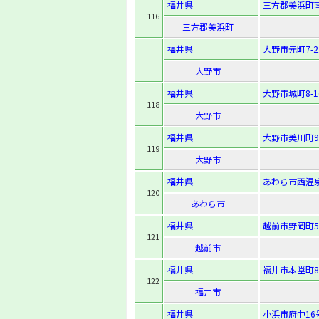
福井県
三方郡美浜町南
116
三方郡美浜町
福井県
大野市元町7-2
大野市
福井県
大野市城町8-1
118
大野市
福井県
大野市美川町9
119
大野市
福井県
あわら市西温泉
120
あわら市
福井県
越前市野岡町5
121
越前市
福井県
福井市本堂町8
122
福井市
福井県
小浜市府中16