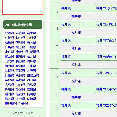
福井県
福井市北四ツ居2
8
福井市
福井県
福井市文京1-30
2017年 地価公示
9
福井市
北海道
青森県
岩手県
宮城県
秋田県
山形県
福井県
福井市宝永3-15
福島県
茨城県
栃木県
10
群馬県
埼玉県
千葉県
福井市
東京都
神奈川県
新潟県
富山県
石川県
福井県
福井県
福井市新保1丁
11
山梨県
長野県
岐阜県
福井市
静岡県
愛知県
三重県
滋賀県
京都府
大阪府
福井県
福井市西方1-10
兵庫県
奈良県
和歌山県
12
鳥取県
島根県
岡山県
福井市
広島県
山口県
徳島県
福井県
福井市大手2-6
香川県
愛媛県
高知県
13
福岡県
佐賀県
長崎県
福井市
熊本県
大分県
宮崎県
鹿児島県
沖縄県
福井県
福井市二の宮3-
14
スポンサーリンク
福井市