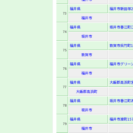
福井県
福井市新田塚2-1
73
福井市
福井県
坂井市春江町
74
坂井市
福井県
敦賀市呉竹町1-
75
敦賀市
福井県
福井市グリーン
76
福井市
福井県
大飯郡高浜町宮
77
大飯郡高浜町
福井県
坂井市春江町為
78
坂井市
福井県
福井市渡町15
79
福井市