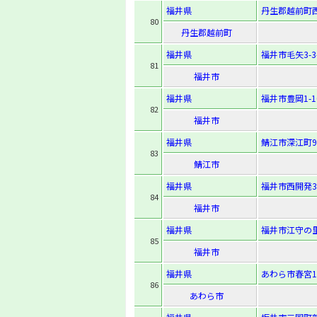
福井県
丹生郡越前町西
80
丹生郡越前町
福井県
福井市毛矢3-3-
81
福井市
福井県
福井市豊岡1-10
82
福井市
福井県
鯖江市深江町9-
83
鯖江市
福井県
福井市西開発3
84
福井市
福井県
福井市江守の里
85
福井市
福井県
あわら市春宮1-
86
あわら市