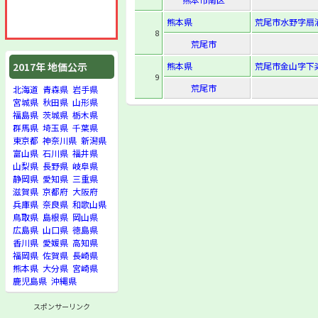
熊本県
荒尾市水野字扇浦
8
荒尾市
熊本県
荒尾市金山字下粢
2017年 地価公示
9
荒尾市
北海道
青森県
岩手県
宮城県
秋田県
山形県
福島県
茨城県
栃木県
群馬県
埼玉県
千葉県
東京都
神奈川県
新潟県
富山県
石川県
福井県
山梨県
長野県
岐阜県
静岡県
愛知県
三重県
滋賀県
京都府
大阪府
兵庫県
奈良県
和歌山県
鳥取県
島根県
岡山県
広島県
山口県
徳島県
香川県
愛媛県
高知県
福岡県
佐賀県
長崎県
熊本県
大分県
宮崎県
鹿児島県
沖縄県
スポンサーリンク