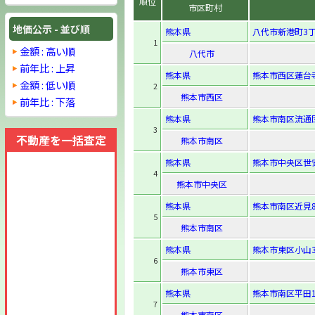
順位
市区町村
地価公示 - 並び順
熊本県
八代市新港町3丁
1
金額 : 高い順
八代市
前年比 : 上昇
熊本県
熊本市西区蓮台寺5
金額 : 低い順
2
熊本市西区
前年比 : 下落
熊本県
熊本市南区流通団
3
不動産を一括査定
熊本市南区
熊本県
熊本市中央区世安
4
熊本市中央区
熊本県
熊本市南区近見8-
5
熊本市南区
熊本県
熊本市東区小山3-
6
熊本市東区
熊本県
熊本市南区平田1-
7
熊本市南区