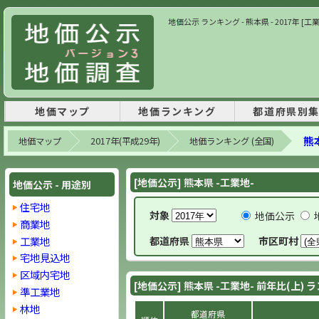
地価公示 ランキング - 熊本県 - 2017年 [
地価マップ
地価ランキング
都道府県別
熊
地価マップ
2017年(平成29年)
地価ランキング (全国)
[地価公示] 熊本県 -工業地-
地価公示 - 用途別
住宅地
対象
地価公示
商業地
工業地
都道府県
市区町村
宅地見込地
区域内宅地
[地価公示] 熊本県 -工業地- 前年比(上)
準工業地
林地
都道府県