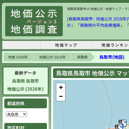
鳥取県鳥取市 の 地価公示 - 地価マップ・ランキ
[
鳥取県鳥取市 - 地価公示 2018年(
計
」 「
鳥取県の平均金額推移
」 
地価マップ
地価ランキン
鳥取市(地図)
地価 2026年
地価公示 2018年
鳥取県
鳥取県鳥取市 地価公示 マップ 
最新データ
鳥取県 鳥取市
+
地価公示 (2026年)
−
都道府県
市区町村