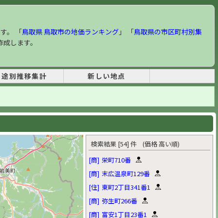
す。 「
鳥取県 鳥取市の地価ランキング
」 「
鳥取県の市区町村別集
作成します。
用途別推移集計
新しい地点
検索結果 [54] 件 (価格 高い順)
[商]
栄町710番
[商]
末広温泉町129番
[住]
東町2丁目341番1
[商]
弥生町266番
[商]
富安1丁目23番1