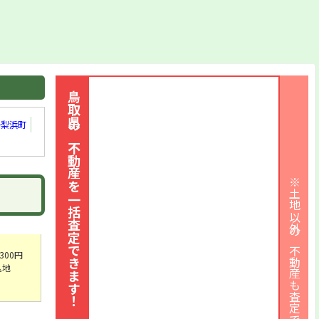
[住]
湖山町北6丁目330番4
[住]
岩倉字上樋掛446番49
[住]
山城町10-24
[住]
大杙字横長258番26
[住]
行徳3丁目976番
鳥取県の不動産を一括査定できます！
[住]
東今在家字五反田87番33
湯梨浜町
[住]
卯垣2丁目618番
[住]
南安長2丁目103番
[住]
浜坂3-10-8
※土地以外の不動産も査定できます
[住]
西品治字柳原703番
[住]
立川町3丁目317番
[住]
国府町宮下字中土居前277番
[商]
河原町河原字中河原屋敷72番15
300円
込地
外
[住]
賀露町北2-8-10
[住]
福部町高江字東土居56番11