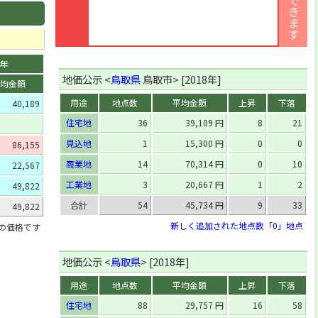
[工]
千代水3丁目105番
[住]
松原字東前田西ノ切75番3外
[住]
菖蒲字東土居326番1
4年
[工]
叶字上井原135番1外
地価公示 <
鳥取県
鳥取市> [2018年]
均金額
[住]
馬場字東屋敷274番2外
用途
地点数
平均金額
上昇
下落
40,189
[住]
生山字上土居44番
住宅地
36
39,109 円
8
21
[商]
気高町勝見字湯尻693番4
見込地
1
15,300 円
0
0
86,155
[住]
気高町浜村字西浜783番1205外
商業地
14
70,314 円
0
10
22,567
[工]
南栄町10番2外
工業地
3
20,667 円
1
2
49,822
[住]
鹿野町鹿野字下町北裏1327番
合計
54
45,734 円
9
33
49,822
[住]
伏野字屋敷ノ壱1098番
新しく追加された地点数「0」地点
」の価格です
[住]
青谷町青谷字八軒屋3766番1外
[宅]
浜坂字大手町204番1
地価公示 <
鳥取県
> [2018年]
[住]
福部町細川字下屋敷314番
用途
地点数
平均金額
上昇
下落
[住]
河原町曳田字下土居215番2外
住宅地
88
29,757 円
16
58
[住]
中村字椎木下分390番