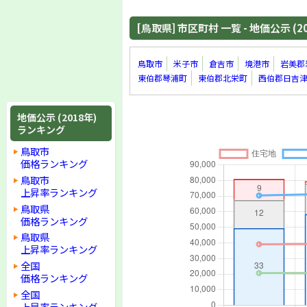
[鳥取県] 市区町村 一覧 - 地価公示 (2
鳥取市
米子市
倉吉市
境港市
岩美郡
東伯郡琴浦町
東伯郡北栄町
西伯郡日吉
地価公示 (2018年)
ランキング
鳥取市
価格ランキング
鳥取市
上昇率ランキング
鳥取県
価格ランキング
鳥取県
上昇率ランキング
全国
価格ランキング
全国
上昇率ランキング