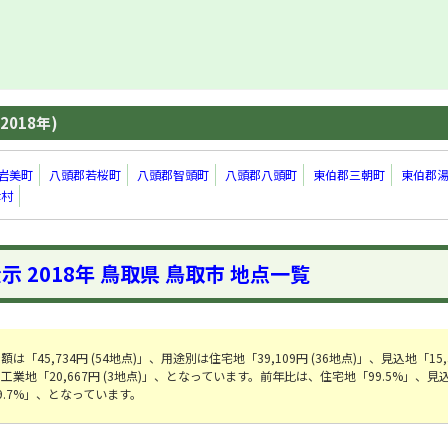
2018年)
岩美町
八頭郡若桜町
八頭郡智頭町
八頭郡八頭町
東伯郡三朝町
東伯郡
津村
示 2018年 鳥取県 鳥取市 地点一覧
「45,734円 (54地点)」、用途別は住宅地「39,109円 (36地点)」、見込地「15,
)」、工業地「20,667円 (3地点)」、となっています。前年比は、住宅地「99.5%」、見
9.7%」、となっています。