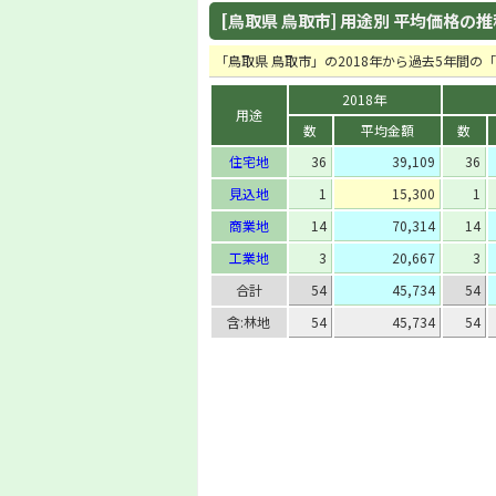
[鳥取県 鳥取市] 用途別 平均価格の推移 
「鳥取県 鳥取市」の2018年から過去5年間
2018年
用途
数
平均金額
数
住宅地
36
39,109
36
見込地
1
15,300
1
商業地
14
70,314
14
工業地
3
20,667
3
合計
54
45,734
54
含:林地
54
45,734
54