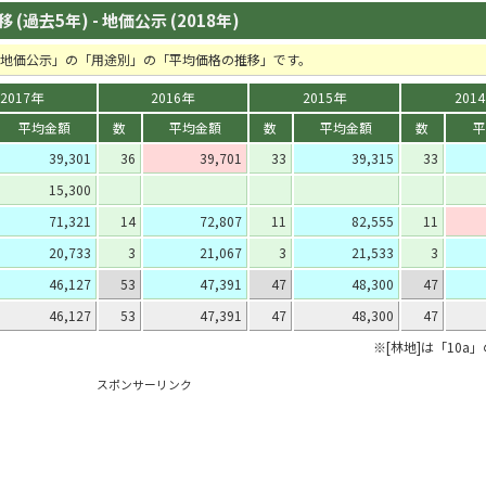
(過去5年) - 地価公示 (2018年)
の「地価公示」の「用途別」の「平均価格の推移」です。
2017年
2016年
2015年
201
平均金額
数
平均金額
数
平均金額
数
平
39,301
36
39,701
33
39,315
33
15,300
71,321
14
72,807
11
82,555
11
20,733
3
21,067
3
21,533
3
46,127
53
47,391
47
48,300
47
46,127
53
47,391
47
48,300
47
※[林地]は「10a
スポンサーリンク