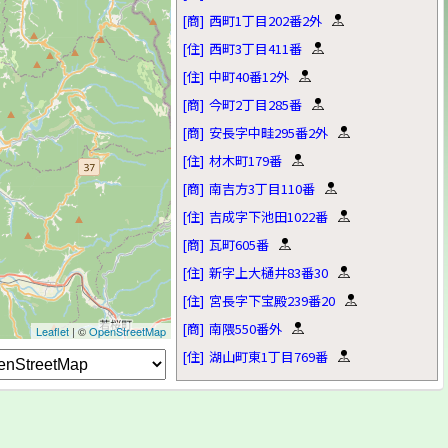
[商]
西町1丁目202番2外
[住]
西町3丁目411番
[住]
中町40番12外
[商]
今町2丁目285番
[商]
安長字中畦295番2外
[住]
材木町179番
[商]
南吉方3丁目110番
[住]
吉成字下池田1022番
[商]
瓦町605番
[住]
新字上大樋井83番30
[住]
宮長字下宝殿239番20
[商]
南隈550番外
Leaflet
| ©
OpenStreetMap
[住]
湖山町東1丁目769番
[商]
吉方町2丁目511番
[住]
田島751番
[商]
行徳2丁目558番