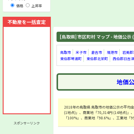
価格
上昇率
不動産を一括査定
[鳥取県] 市区町村 マップ - 地価公示 (
鳥取市
米子市
倉吉市
境港市
岩美郡
東伯郡琴浦町
東伯郡北栄町
西伯郡日吉
地価公
2018年の鳥取県 鳥取市の地価公示の平均金額は
(1地点)」、商業地「70,314円 (14地点
「100%」、商業地「98.6%」、工業地「9
スポンサーリンク