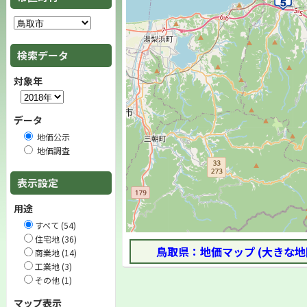
検索データ
対象年
データ
地価公示
地価調査
表示設定
用途
すべて (54)
住宅地 (36)
鳥取県：地価マップ (大きな地
商業地 (14)
工業地 (3)
その他 (1)
マップ表示