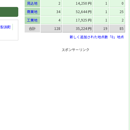
見込地
2
14,250 円
1
0
[住]
青谷町吉川字菅田36番6
商業地
34
52,644 円
1
25
[住]
鹿野町末用字今在家413番2
工業地
4
17,925 円
1
2
湯梨浜町
合計
128
35,224 円
19
85
新しく追加された地点数「0」地点
スポンサーリンク