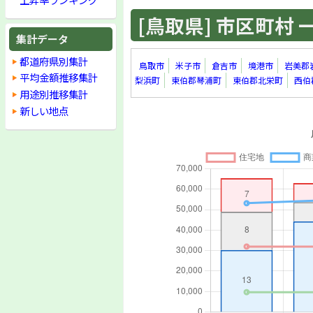
[鳥取県] 市区町村 一覧
集計データ
都道府県別集計
鳥取市
米子市
倉吉市
境港市
岩美郡
平均金額推移集計
梨浜町
東伯郡琴浦町
東伯郡北栄町
西伯
用途別推移集計
新しい地点