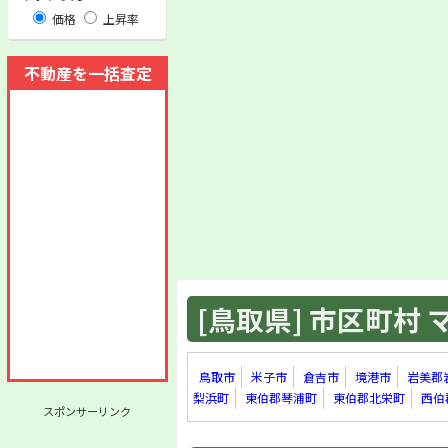
価格
上昇率
不動産を一括査定
[鳥取県] 市区町村 マ
鳥取市
米子市
倉吉市
境港市
岩美郡
梨浜町
東伯郡琴浦町
東伯郡北栄町
西伯
スポンサーリンク