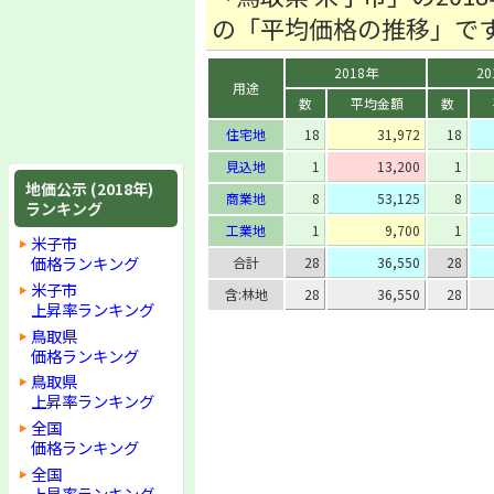
の「平均価格の推移」で
2018年
20
用途
数
平均金額
数
住宅地
18
31,972
18
見込地
1
13,200
1
地価公示 (2018年)
商業地
8
53,125
8
ランキング
工業地
1
9,700
1
米子市
価格ランキング
合計
28
36,550
28
米子市
含:林地
28
36,550
28
上昇率ランキング
鳥取県
価格ランキング
鳥取県
上昇率ランキング
全国
価格ランキング
全国
上昇率ランキング