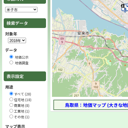
検索データ
対象年
データ
地価公示
地価調査
表示設定
用途
すべて (28)
住宅地 (18)
鳥取県：地価マップ (大きな地
商業地 (8)
工業地 (1)
その他 (1)
マップ表示