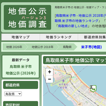
鳥取県米子市 の 地価公示 - 地価マップ・ランキン
[
鳥取県米子市 - 地価公示 2018年(
取県 米子市の地価ランキング
」 「
「
鳥取県の新しい地点
」 の地価
地価マップ
地価ランキング
都道府県別
米子市(地図)
地価 2026年
地価公示 2018年
鳥取県
鳥取県米子市 地価公示 マップ 
最新データ
鳥取県 米子市
+
地価公示 (2026年)
−
都道府県
市区町村