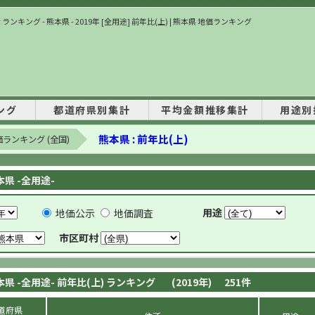
ランキング - 熊本県 - 2019年 [全用途] 前年比(上) | 熊本県 地価ランキング
ング
都道府県別集計
平均金額推移集計
用途別
熊本県 : 前年比(上)
ランキング (全国)
本県 -全用途-
用途
地価公示
地価調査
市区町村
本県 -全用途- 前年比(上) ランキング
(2019年)
251
件
道府県