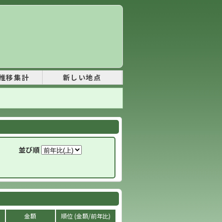
推移集計
新しい地点
並び順
金額
順位 (金額/前年比)