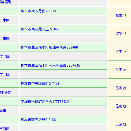
郡菊陽町
熊本市東区月出2-6-30
商業地
市東区
熊本市東区尾ノ上2-10-8
住宅地
市東区
熊本市北区植木町広住字大道387番8
住宅地
市北区
熊本市北区植木町一木字西畑670番45
住宅地
市北区
熊本市中央区京町2-7-13
住宅地
市中央区
宇城市松橋町きらら1丁目3番2
住宅地
城市
熊本市南区近見8-8-66
工業地
市南区