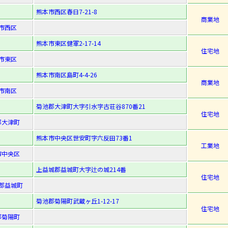
熊本市西区春日7-21-8
商業地
市西区
熊本市東区健軍2-17-14
住宅地
市東区
熊本市南区島町4-4-26
商業地
市南区
菊池郡大津町大字引水字古荘谷870番21
住宅地
郡大津町
熊本市中央区世安町字六反田73番1
工業地
市中央区
上益城郡益城町大字辻の城214番
住宅地
郡益城町
菊池郡菊陽町武蔵ヶ丘1-12-17
住宅地
郡菊陽町