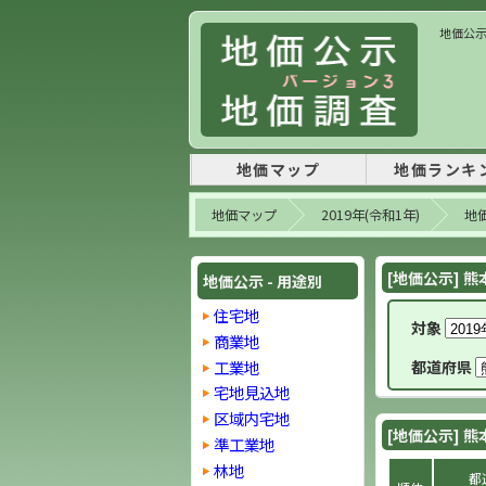
地価公示 
地価マップ
地価ランキ
地価マップ
2019年(令和1年)
地価
[地価公示] 熊
地価公示 - 用途別
住宅地
対象
商業地
工業地
都道府県
宅地見込地
区域内宅地
[地価公示] 熊
準工業地
林地
都