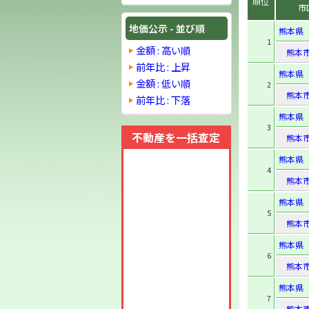
順位
市
地価公示 - 並び順
熊本県
1
金額 : 高い順
熊本
前年比 : 上昇
熊本県
金額 : 低い順
2
熊本
前年比 : 下落
熊本県
3
不動産を一括査定
熊本
熊本県
4
熊本
熊本県
5
熊本
熊本県
6
熊本
熊本県
7
熊本