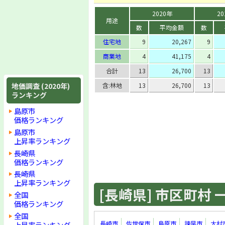
2020年
20
用途
数
平均金額
数
住宅地
9
20,267
9
商業地
4
41,175
4
合計
13
26,700
13
地価調査 (2020年)
含:林地
13
26,700
13
ランキング
島原市
価格ランキング
島原市
上昇率ランキング
長崎県
価格ランキング
長崎県
上昇率ランキング
[長崎県] 市区町村 一覧
全国
価格ランキング
全国
長崎市
佐世保市
島原市
諫早市
大村
上昇率ランキング