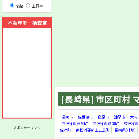
価格
上昇率
不動産を一括査定
[長崎県] 市区町村 マ
長崎市
佐世保市
島原市
諫早市
大村
西彼杵郡長与町
西彼杵郡時津町
東彼杵郡
スポンサーリンク
佐々町
南松浦郡新上五島町
長崎県(林地)