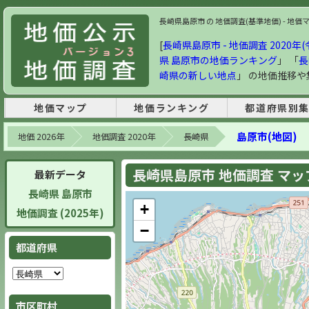
長崎県島原市 の 地価調査(基準地価) - 地価マ
[
長崎県島原市 - 地価調査 2020年(
県 島原市の地価ランキング
」 「
長
崎県の新しい地点
」 の地価推移
地価マップ
地価ランキング
都道府県別
島原市(地図)
地価 2026年
地価調査 2020年
長崎県
長崎県島原市 地価調査 マップ 
最新データ
長崎県 島原市
+
地価調査 (2025年)
−
都道府県
市区町村