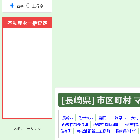
価格
上昇率
不動産を一括査定
[長崎県] 市区町村 マ
長崎市
佐世保市
島原市
諫早市
大村
西彼杵郡長与町
西彼杵郡時津町
東彼杵郡
スポンサーリンク
佐々町
南松浦郡新上五島町
長崎県(林地)