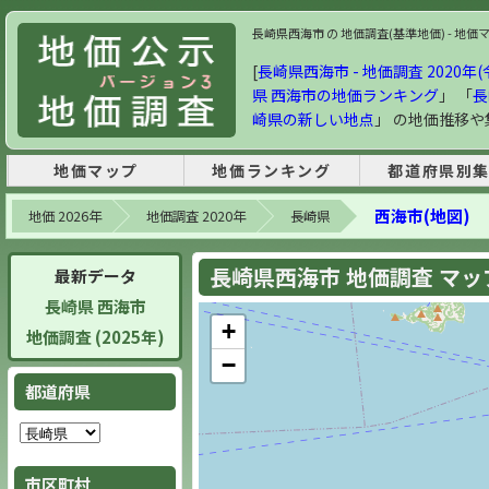
長崎県西海市 の 地価調査(基準地価) - 地価マ
[
長崎県西海市 - 地価調査 2020年(
県 西海市の地価ランキング
」 「
長
崎県の新しい地点
」 の地価推移
地価マップ
地価ランキング
都道府県別
西海市(地図)
地価 2026年
地価調査 2020年
長崎県
長崎県西海市 地価調査 マップ 
最新データ
長崎県 西海市
+
地価調査 (2025年)
−
都道府県
市区町村