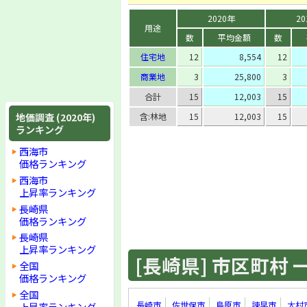
2020年
20
用途
数
平均金額
数
住宅地
12
8,554
12
商業地
3
25,800
3
合計
15
12,003
15
地価調査 (2020年)
含:林地
15
12,003
15
ランキング
西海市
価格ランキング
西海市
上昇率ランキング
長崎県
価格ランキング
長崎県
上昇率ランキング
[長崎県] 市区町村 一覧
全国
価格ランキング
全国
長崎市
佐世保市
島原市
諫早市
大村
上昇率ランキング