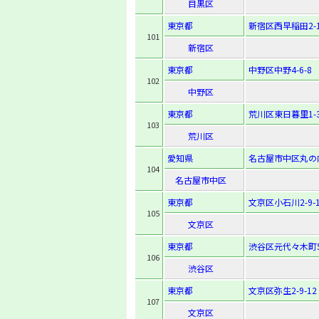
目黒区
東京都
新宿区西早稲田2-1
101
新宿区
東京都
中野区中野4-6-8
102
中野区
東京都
荒川区東日暮里1-3
103
荒川区
愛知県
名古屋市中区丸の内3
104
名古屋市中区
東京都
文京区小石川2-9-1
105
文京区
東京都
渋谷区元代々木町50
106
渋谷区
東京都
文京区弥生2-9-12
107
文京区