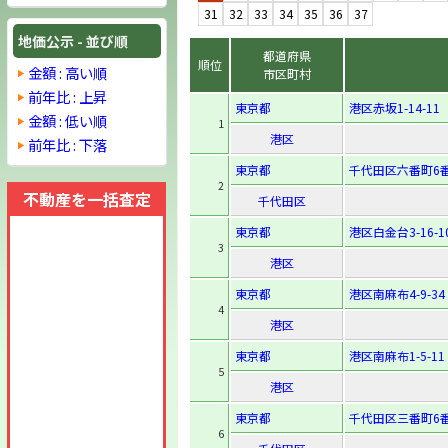
31
32
33
34
35
36
37
地価公示 - 並び順
都道府県
順位
金額 : 高い順
市区町村
前年比 : 上昇
東京都
港区赤坂1-14-11
金額 : 低い順
1
港区
前年比 : 下落
東京都
千代田区六番町6
2
不動産を一括査定
千代田区
東京都
港区白金台3-16-1
3
港区
東京都
港区南麻布4-9-34
4
港区
東京都
港区南麻布1-5-11
5
港区
東京都
千代田区三番町6番
6