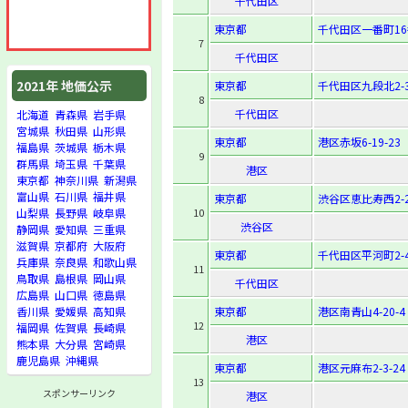
千代田区
東京都
千代田区一番町16
7
千代田区
2021年 地価公示
東京都
千代田区九段北2-3
8
千代田区
北海道
青森県
岩手県
宮城県
秋田県
山形県
東京都
港区赤坂6-19-23
福島県
茨城県
栃木県
9
群馬県
埼玉県
千葉県
港区
東京都
神奈川県
新潟県
富山県
石川県
福井県
東京都
渋谷区恵比寿西2-2
10
山梨県
長野県
岐阜県
渋谷区
静岡県
愛知県
三重県
滋賀県
京都府
大阪府
東京都
千代田区平河町2-4
兵庫県
奈良県
和歌山県
11
鳥取県
島根県
岡山県
千代田区
広島県
山口県
徳島県
東京都
港区南青山4-20-4
香川県
愛媛県
高知県
12
福岡県
佐賀県
長崎県
港区
熊本県
大分県
宮崎県
鹿児島県
沖縄県
東京都
港区元麻布2-3-24
13
スポンサーリンク
港区