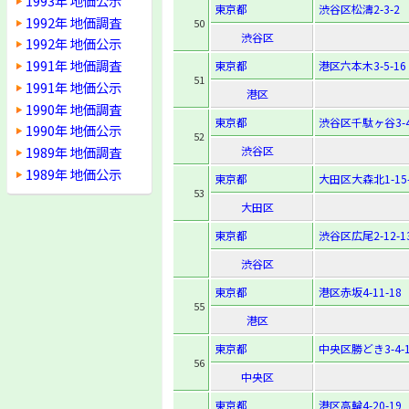
1993年 地価公示
東京都
渋谷区松濤2-3-2
1992年 地価調査
50
渋谷区
1992年 地価公示
1991年 地価調査
東京都
港区六本木3-5-16
51
1991年 地価公示
港区
1990年 地価調査
東京都
渋谷区千駄ヶ谷3-4
1990年 地価公示
52
1989年 地価調査
渋谷区
1989年 地価公示
東京都
大田区大森北1-15-
53
大田区
東京都
渋谷区広尾2-12-1
渋谷区
東京都
港区赤坂4-11-18
55
港区
東京都
中央区勝どき3-4-1
56
中央区
東京都
港区高輪4-20-19