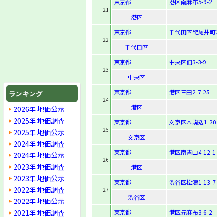
東京都
港区南麻布5-9-2
21
港区
東京都
千代田区紀尾井町3
22
千代田区
東京都
中央区佃3-3-9
23
中央区
東京都
港区三田2-7-25
ランキング
24
港区
2026年 地価公示
2025年 地価調査
東京都
文京区本駒込1-20-
25
2025年 地価公示
文京区
2024年 地価調査
東京都
港区南青山4-12-1
2024年 地価公示
26
2023年 地価調査
港区
2023年 地価公示
東京都
渋谷区松濤1-13-7
2022年 地価調査
27
渋谷区
2022年 地価公示
2021年 地価調査
東京都
港区元麻布3-6-2