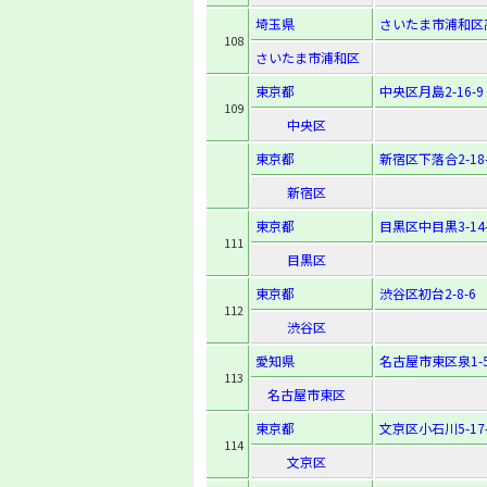
埼玉県
さいたま市浦和区高
108
さいたま市浦和区
東京都
中央区月島2-16-9
109
中央区
東京都
新宿区下落合2-18-
新宿区
東京都
目黒区中目黒3-14-
111
目黒区
東京都
渋谷区初台2-8-6
112
渋谷区
愛知県
名古屋市東区泉1-5
113
名古屋市東区
東京都
文京区小石川5-17-
114
文京区