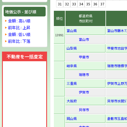
31
32
33
34
35
36
37
地価公示 - 並び順
都道府県
順位
金額 : 高い順
市区町村
前年比 : 上昇
富山県
富山市藤木7
金額 : 低い順
13991
富山市
前年比 : 下落
山梨県
甲斐市志田字
不動産を一括査定
甲斐市
岐阜県
瑞穂市穂積字
瑞穂市
三重県
伊賀市上野万
伊賀市
大阪府
貝塚市水間57
貝塚市
岡山県
倉敷市玉島柏