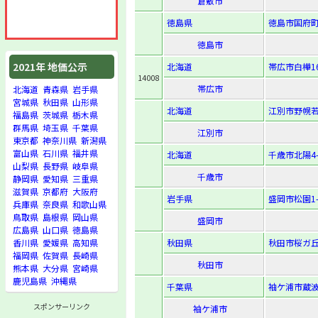
倉敷市
徳島県
徳島市国府町
徳島市
2021年 地価公示
北海道
帯広市白樺1
14008
帯広市
北海道
青森県
岩手県
宮城県
秋田県
山形県
北海道
江別市野幌若
福島県
茨城県
栃木県
群馬県
埼玉県
千葉県
江別市
東京都
神奈川県
新潟県
富山県
石川県
福井県
北海道
千歳市北陽4-
山梨県
長野県
岐阜県
千歳市
静岡県
愛知県
三重県
滋賀県
京都府
大阪府
岩手県
盛岡市松園1-
兵庫県
奈良県
和歌山県
鳥取県
島根県
岡山県
盛岡市
広島県
山口県
徳島県
秋田県
秋田市桜ガ丘2
香川県
愛媛県
高知県
福岡県
佐賀県
長崎県
秋田市
熊本県
大分県
宮崎県
鹿児島県
沖縄県
千葉県
袖ケ浦市蔵波
スポンサーリンク
袖ケ浦市