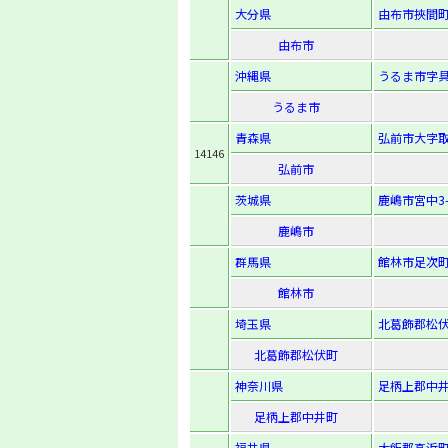
大分県
由布市挾間町
由布市
沖縄県
うるま市字具
うるま市
青森県
弘前市大字取
14146
弘前市
茨城県
鹿嶋市宮中3-4
鹿嶋市
群馬県
館林市足次町
館林市
埼玉県
北葛飾郡松伏
北葛飾郡松伏町
神奈川県
足柄上郡中井
足柄上郡中井町
福井県
大飯郡高浜町