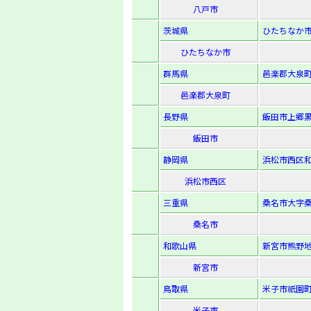
八戸市
茨城県
ひたちなか市
ひたちなか市
群馬県
邑楽郡大泉町仙
邑楽郡大泉町
長野県
飯田市上郷黒
飯田市
静岡県
浜松市西区和
浜松市西区
三重県
桑名市大字桑
桑名市
和歌山県
新宮市熊野地2
新宮市
鳥取県
米子市祇園町
米子市