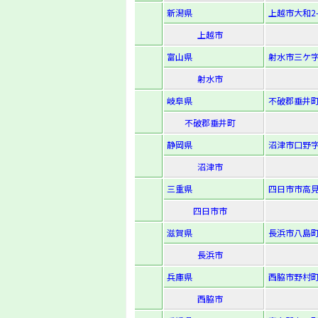
新潟県
上越市大和2-1
上越市
富山県
射水市三ケ字
射水市
岐阜県
不破郡垂井町
不破郡垂井町
静岡県
沼津市口野字
沼津市
三重県
四日市市高見
四日市市
滋賀県
長浜市八島町
長浜市
兵庫県
西脇市野村町
西脇市