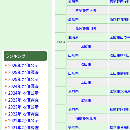
愛媛県
喜多郡内子町
喜多郡内子町
高知県
高岡郡佐川町
高岡郡佐川町
北海道
函館市山の手1
14023
函館市
山形県
酒田市曙町1
ランキング
酒田市
2026年 地価公示
2025年 地価調査
山形県
上山市鶴脛町1
2025年 地価公示
上山市
2024年 地価調査
茨城県
常総市水海道
2024年 地価公示
2023年 地価調査
常総市
2023年 地価公示
茨城県
稲敷郡阿見町
2022年 地価調査
稲敷郡阿見町
2022年 地価公示
2021年 地価調査
栃木県
栃木市今泉町1