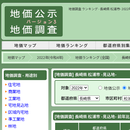
地価調査 ランキング - 長崎県 松浦市- 2022
地価マップ
地価ランキング
都道府県別
地価マップ
2022年(令和4年)
地価ランキング (全国)
長崎
[地価調査] 長崎県 松浦市 -見込地-
地価調査 - 用途別
住宅地
対象
地価公示
商業地
工業地
都道府県
市区町村
宅地見込地
区域内宅地
[地価調査] 長崎県 松浦市 -見込地- 前年
準工業地
林地
都道府県