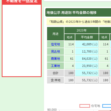
不動産を一括査定
地価公示 用途別 平均金額の推移
「和歌山県」の2023年から過去5年間の「地
2023年
用途
地点
平均金額
地点
住宅地
114
42,089 (↓)
114
見込地
1
12,700 (↓)
1
商業地
61
84,020 (↓)
61
工業地
4
23,950 (↓)
4
合計
180
55,732 (↓)
180
含:林地
180
55,732 (↓)
180