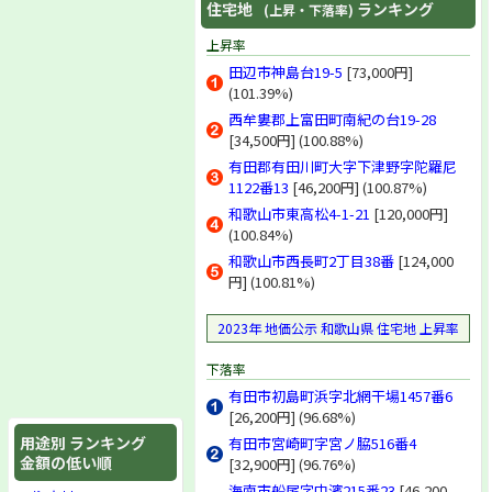
住宅地
ランキング
(上昇・下落率)
上昇率
田辺市神島台19-5
[73,000円]
(101.39%)
西牟婁郡上富田町南紀の台19-28
[34,500円] (100.88%)
有田郡有田川町大字下津野字陀羅尼
1122番13
[46,200円] (100.87%)
和歌山市東高松4-1-21
[120,000円]
(100.84%)
和歌山市西長町2丁目38番
[124,000
円] (100.81%)
2023年 地価公示 和歌山県 住宅地 上昇率
下落率
有田市初島町浜字北網干場1457番6
[26,200円] (96.68%)
用途別 ランキング
有田市宮崎町字宮ノ脇516番4
金額の低い順
[32,900円] (96.76%)
海南市船尾字中濱215番23
[46,200