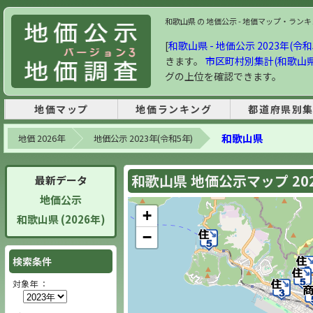
和歌山県 の 地価公示 - 地価マップ・ランキング
[
和歌山県 - 地価公示 2023年(令和
きます。
市区町村別集計(和歌山県
グの上位を確認できます。
地価マップ
地価ランキング
都道府県別
和歌山県
地価 2026年
地価公示 2023年(令和5年)
和歌山県 地価公示マップ 20
最新データ
地価公示
+
和歌山県 (2026年)
−
検索条件
対象年 ：