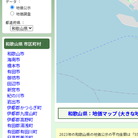
データ ：
地価公示
地価調査
都道府県 ：
和歌山県 市区町村
和歌山市
海南市
橋本市
有田市
御坊市
田辺市
新宮市
紀の川市
岩出市
伊都郡かつらぎ町
和歌山県：地価マップ (大きな
伊都郡九度山町
伊都郡高野町
有田郡湯浅町
有田郡有田川町
2023年の和歌山県の地価公示の平均金額は「55,7
日高郡美浜町