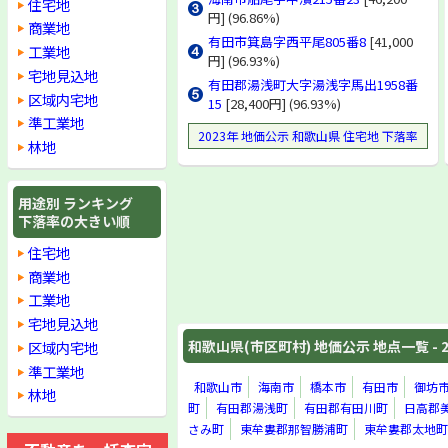
住宅地
円] (96.86%)
商業地
有田市箕島字西平尾805番8
[41,000
工業地
円] (96.93%)
宅地見込地
有田郡湯浅町大字湯浅字馬出1958番
区域内宅地
15
[28,400円] (96.93%)
準工業地
2023年 地価公示 和歌山県 住宅地 下落率
林地
用途別 ランキング
下落率の大きい順
住宅地
商業地
工業地
宅地見込地
和歌山県(市区町村) 地価公示 地点一覧 - 2
区域内宅地
準工業地
和歌山市
海南市
橋本市
有田市
御坊
林地
町
有田郡湯浅町
有田郡有田川町
日高郡
さみ町
東牟婁郡那智勝浦町
東牟婁郡太地町