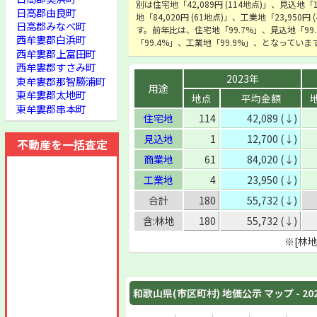
別は住宅地「42,089円 (114地点)」、見込地「1
日高郡由良町
地「84,020円 (61地点)」、工業地「23,950
日高郡みなべ町
す。前年比は、住宅地「99.7%」、見込地「99
西牟婁郡白浜町
「99.4%」、工業地「99.9%」、となっていま
西牟婁郡上富田町
西牟婁郡すさみ町
2023年
東牟婁郡那智勝浦町
用途
東牟婁郡太地町
地点
平均金額
東牟婁郡串本町
住宅地
114
42,089 (↓)
見込地
1
12,700 (↓)
不動産を一括査定
商業地
61
84,020 (↓)
工業地
4
23,950 (↓)
合計
180
55,732 (↓)
含:林地
180
55,732 (↓)
※[林
和歌山県(市区町村) 地価公示 マップ - 20