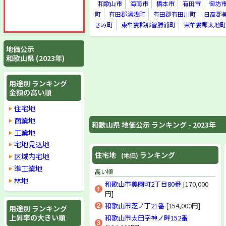
和歌山市
海南市
橋本市
有田市
御坊
町
有田郡湯浅町
有田郡有田川町
日高郡
さみ町
東牟婁郡那智勝浦町
東牟婁郡太地町
地価公示
和歌山県 (2023年)
用途別 ランキング
金額の高い順
住宅地
商業地
和歌山県 地価公示 ランキング - 2023年
工業地
宅地見込地
住宅地
ランキング
区域内宅地
(地価)
準工業地
高い順
林地
和歌山市美園町2丁目80番
[170,000
円]
和歌山市芝ノ丁21番
[154,000円]
用途別 ランキング
上昇率の大きい順
和歌山市太田字神ノ畔152番