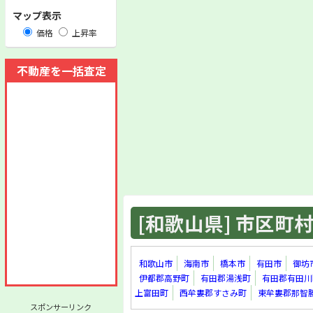
マップ表示
価格
上昇率
不動産を一括査定
[和歌山県] 市区町村 
和歌山市
海南市
橋本市
有田市
御坊
伊都郡高野町
有田郡湯浅町
有田郡有田川
上富田町
西牟婁郡すさみ町
東牟婁郡那智
スポンサーリンク