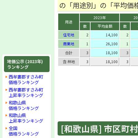
の「用途別」の「平均価
2023年
2
用途
数
平均金額
数
住宅地
2
14,100
2
商業地
1
26,100
1
合計
3
18,100
3
地価公示 (2023年)
含:林地
3
18,100
3
ランキング
西牟婁郡すさみ町
価格ランキング
西牟婁郡すさみ町
上昇率ランキング
和歌山県
価格ランキング
和歌山県
上昇率ランキング
[和歌山県] 市区町村 
全国
価格ランキング