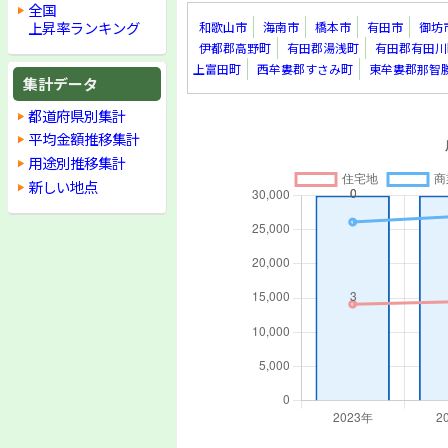
全国
上昇率ランキング
和歌山市
海南市
橋本市
有田市
御坊
伊都郡高野町
有田郡湯浅町
有田郡有田川
上富田町
西牟婁郡すさみ町
東牟婁郡那智
集計データ
都道府県別集計
平均金額推移集計
用途別推移集計
新しい地点