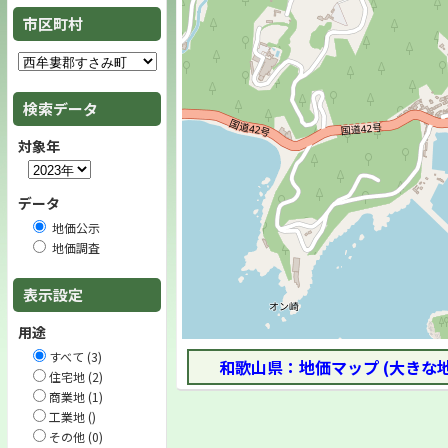
市区町村
検索データ
対象年
データ
地価公示
地価調査
表示設定
用途
すべて (3)
和歌山県：地価マップ (大きな
住宅地 (2)
商業地 (1)
工業地 ()
その他 (0)