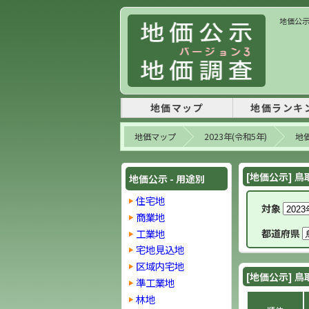
地価公示 
地価マップ
地価ランキ
地価マップ
2023年(令和5年)
地価
[地価公示] 鳥
地価公示 - 用途別
住宅地
対象
商業地
工業地
都道府県
宅地見込地
区域内宅地
[地価公示] 鳥
準工業地
林地