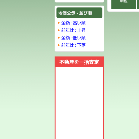
順位
地価公示 - 並び順
金額 : 高い順
前年比 : 上昇
金額 : 低い順
前年比 : 下落
不動産を一括査定