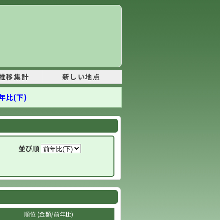
推移集計
新しい地点
年比(下)
並び順
順位 (金額/前年比)