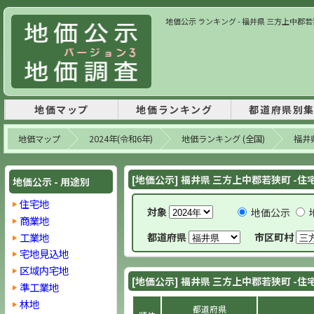
地価公示 ランキング - 福井県 三方上中郡若狭町
地価マップ
地価ランキング
都道府県別
地価マップ
2024年(令和6年)
地価ランキング (全国)
福井
[地価公示] 福井県 三方上中郡若狭町 -住
地価公示 - 用途別
住宅地
対象
地価公示
商業地
工業地
都道府県
市区町村
宅地見込地
区域内宅地
[地価公示] 福井県 三方上中郡若狭町 -住宅
準工業地
林地
都道府県