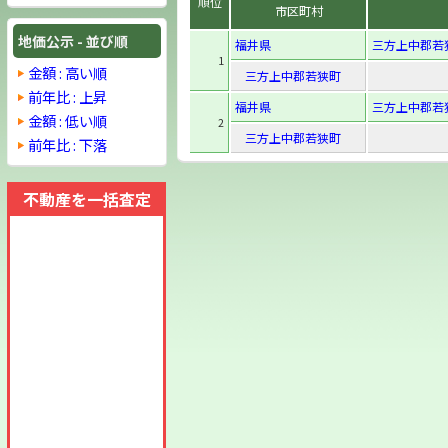
順位
市区町村
地価公示 - 並び順
福井県
三方上中郡若
1
金額 : 高い順
三方上中郡若狭町
前年比 : 上昇
福井県
三方上中郡若
金額 : 低い順
2
三方上中郡若狭町
前年比 : 下落
不動産を一括査定