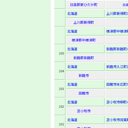
日高郡新ひだか町
日
北海道
上川郡新得町本
上川郡新得町
北海道
標津郡中標津町
標津郡中標津町
北海道
釧路郡釧路町
205
釧路郡釧路町
北海道
釧路市入江町10
204
釧路市
北海道
函館市末広町9
203
函館市
北海道
苫小牧市柳町4-
202
苫小牧市
北海道
苫小牧市双葉町3
201