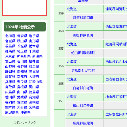
北海道
浦河郡浦河町
359
浦河郡浦河町
北海道
勇払郡厚真町
2024年 地価公示
358
勇払郡厚真町
北海道
青森県
岩手県
宮城県
秋田県
山形県
北海道
虻田郡洞爺湖町
福島県
茨城県
栃木県
357
群馬県
埼玉県
千葉県
虻田郡洞爺湖町
東京都
神奈川県
新潟県
富山県
石川県
福井県
北海道
勇払郡むかわ
356
山梨県
長野県
岐阜県
勇払郡むかわ町
静岡県
愛知県
三重県
滋賀県
京都府
大阪府
北海道
白老郡白老町大町
兵庫県
奈良県
和歌山県
355
鳥取県
島根県
岡山県
白老郡白老町
広島県
山口県
徳島県
北海道
檜山郡江差町
香川県
愛媛県
高知県
353
福岡県
佐賀県
長崎県
檜山郡江差町
熊本県
大分県
宮崎県
鹿児島県
沖縄県
北海道
広尾郡広尾町
スポンサーリンク
広尾郡広尾町