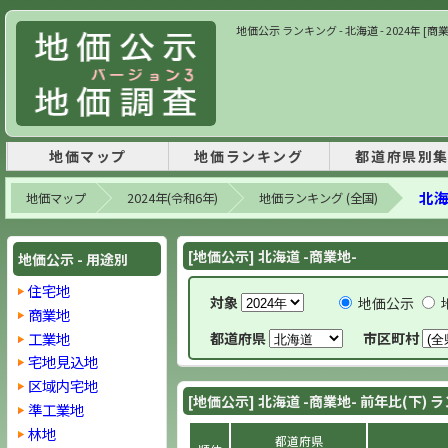
地価公示 ランキング - 北海道 - 2024年 [
地価マップ
地価ランキング
都道府県別
北海
地価マップ
2024年(令和6年)
地価ランキング (全国)
[地価公示] 北海道 -商業地-
地価公示 - 用途別
住宅地
対象
地価公示
商業地
工業地
都道府県
市区町村
宅地見込地
区域内宅地
[地価公示] 北海道 -商業地- 前年比(下)
準工業地
林地
都道府県