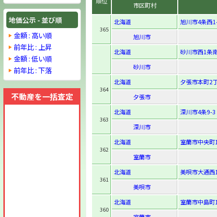
順位
市区町村
地価公示 - 並び順
北海道
旭川市4条西1-
365
金額 : 高い順
旭川市
前年比 : 上昇
北海道
砂川市西1条南1
金額 : 低い順
砂川市
前年比 : 下落
北海道
夕張市本町2丁
364
不動産を一括査定
夕張市
北海道
深川市4条9-3
363
深川市
北海道
室蘭市中央町1-
362
室蘭市
北海道
美唄市大通西1条
361
美唄市
北海道
室蘭市中島町1-
360
室蘭市