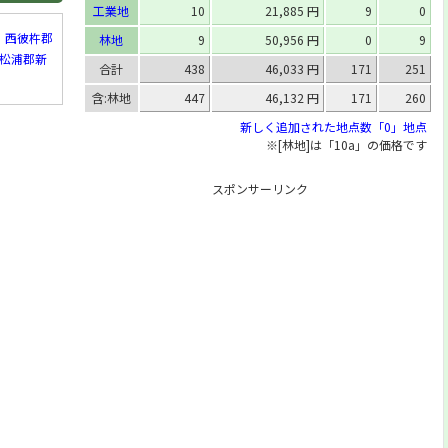
工業地
10
21,885 円
9
0
西彼杵郡
林地
9
50,956 円
0
9
松浦郡新
合計
438
46,033 円
171
251
含:林地
447
46,132 円
171
260
新しく追加された地点数「0」地点
※[林地]は「10a」の価格です
スポンサーリンク