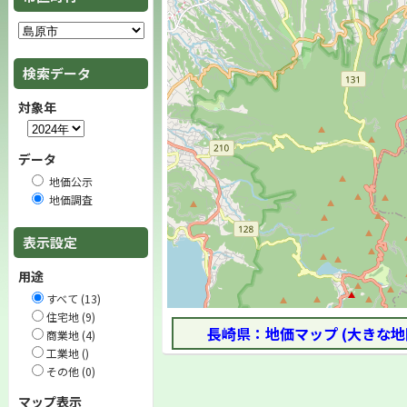
検索データ
対象年
データ
地価公示
地価調査
表示設定
用途
すべて (13)
住宅地 (9)
長崎県：地価マップ (大きな地
商業地 (4)
工業地 ()
その他 (0)
マップ表示