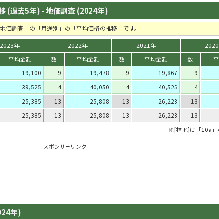
(過去5年) - 地価調査 (2024年)
の「地価調査」の「用途別」の「平均価格の推移」です。
2023年
2022年
2021年
202
平均金額
数
平均金額
数
平均金額
数
平
19,100
9
19,478
9
19,867
9
39,525
4
40,050
4
40,525
4
25,385
13
25,808
13
26,223
13
25,385
13
25,808
13
26,223
13
※[林地]は「10a
スポンサーリンク
024年)