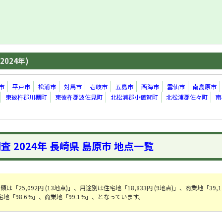
2024年)
市
平戸市
松浦市
対馬市
壱岐市
五島市
西海市
雲仙市
南島原市
東彼杵郡川棚町
東彼杵郡波佐見町
北松浦郡小値賀町
北松浦郡佐々町
南
査 2024年 長崎県 島原市 地点一覧
「25,092円 (13地点)」、用途別は住宅地「18,833円 (9地点)」、商業地「39,1
地「98.6%」、商業地「99.1%」、となっています。