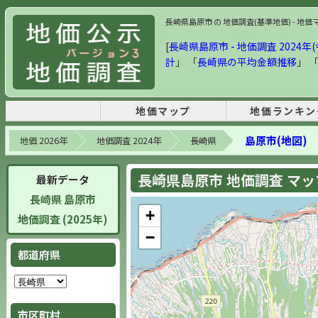
長崎県島原市 の 地価調査(基準地価) - 地価マ
[
長崎県島原市 - 地価調査 2024年(
計
」 「
長崎県の平均金額推移
」 
地価マップ
地価ランキン
島原市(地図)
地価 2026年
地価調査 2024年
長崎県
長崎県島原市 地価調査 マップ 
最新データ
長崎県 島原市
+
地価調査 (2025年)
−
都道府県
市区町村