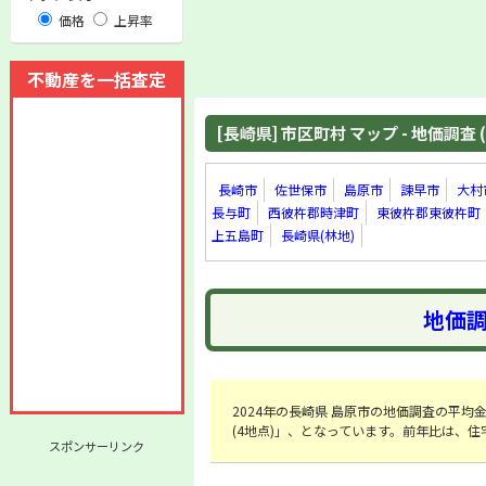
価格
上昇率
不動産を一括査定
[長崎県] 市区町村 マップ - 地価調査 (
長崎市
佐世保市
島原市
諫早市
大村
長与町
西彼杵郡時津町
東彼杵郡東彼杵町
上五島町
長崎県(林地)
地価調
2024年の長崎県 島原市の地価調査の平均金額は
(4地点)」、となっています。前年比は、住宅
スポンサーリンク