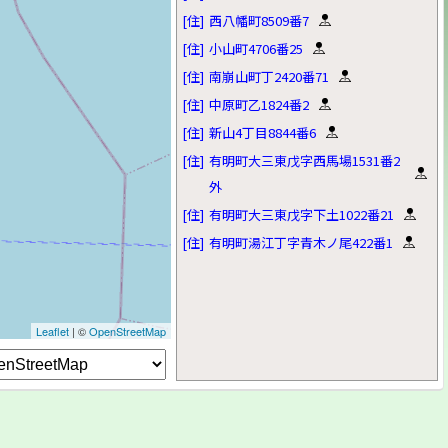
[住]
西八幡町8509番7
[住]
小山町4706番25
[住]
南崩山町丁2420番71
[住]
中原町乙1824番2
[住]
新山4丁目8844番6
[住]
有明町大三東戊字西馬場1531番2
外
[住]
有明町大三東戊字下土1022番21
[住]
有明町湯江丁字青木ノ尾422番1
Leaflet
| ©
OpenStreetMap