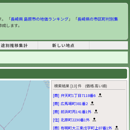
す。 「
長崎県 島原市の地価ランキング
」 「
長崎県の市区町村別集
作成します。
用途別推移集計
新しい地点
検索結果 [13] 件 (価格 高い順)
[商]
弁天町1丁目7118番6
[商]
広馬場町381番2
[商]
前浜町丙141番1外
[住]
北原町2230番1外
[商]
有明町大三東戊字町上87番1外