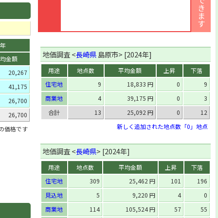
0年
地価調査 <
長崎県
島原市> [2024年]
均金額
用途
地点数
平均金額
上昇
下落
20,267
住宅地
9
18,833 円
0
9
41,175
商業地
4
39,175 円
0
3
26,700
合計
13
25,092 円
0
12
26,700
新しく追加された地点数「0」地点
」の価格です
地価調査 <
長崎県
> [2024年]
用途
地点数
平均金額
上昇
下落
住宅地
309
25,462 円
101
196
見込地
5
9,220 円
4
0
商業地
114
105,524 円
57
55