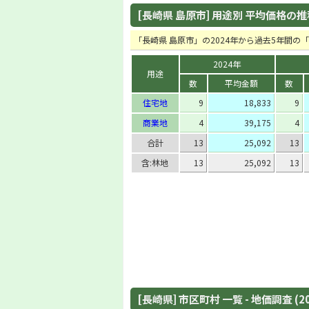
[長崎県 島原市] 用途別 平均価格の推移 
「長崎県 島原市」の2024年から過去5年間
2024年
用途
数
平均金額
数
住宅地
9
18,833
9
商業地
4
39,175
4
合計
13
25,092
13
含:林地
13
25,092
13
[長崎県] 市区町村 一覧 - 地価調査 (2