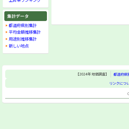
集計データ
都道府県別集計
平均金額推移集計
用途別推移集計
新しい地点
【2024年 地価調査】
都道府県
リンクにつ