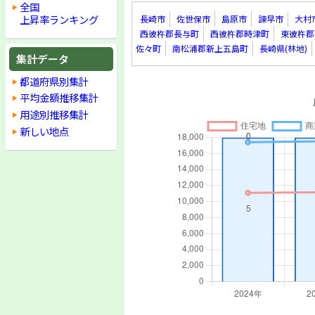
全国
上昇率ランキング
長崎市
佐世保市
島原市
諫早市
大村
西彼杵郡長与町
西彼杵郡時津町
東彼杵郡
佐々町
南松浦郡新上五島町
長崎県(林地)
集計データ
都道府県別集計
平均金額推移集計
用途別推移集計
新しい地点