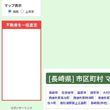
マップ表示
価格
上昇率
不動産を一括査定
[長崎県] 市区町村 マ
長崎市
佐世保市
島原市
諫早市
大村
西彼杵郡長与町
西彼杵郡時津町
東彼杵郡
佐々町
南松浦郡新上五島町
長崎県(林地)
スポンサーリンク