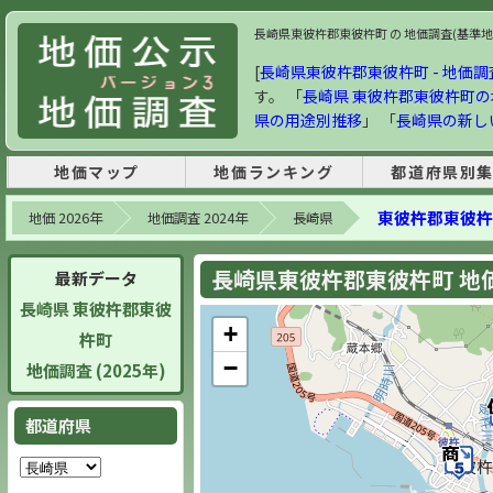
長崎県東彼杵郡東彼杵町 の 地価調査(基準地価) 
[
長崎県東彼杵郡東彼杵町 - 地価調査 
す。 「
長崎県 東彼杵郡東彼杵町
県の用途別推移
」 「
長崎県の新し
地価マップ
地価ランキング
都道府県別
東彼杵郡東彼杵
地価 2026年
地価調査 2024年
長崎県
長崎県東彼杵郡東彼杵町 地価調
最新データ
長崎県 東彼杵郡東彼
+
杵町
−
地価調査 (2025年)
都道府県