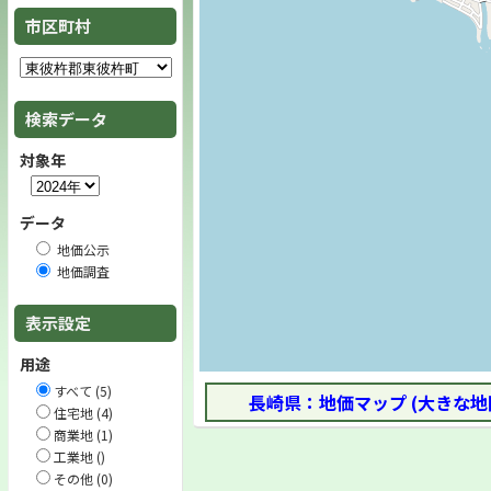
市区町村
検索データ
対象年
データ
地価公示
地価調査
表示設定
用途
すべて (5)
長崎県：地価マップ (大きな地
住宅地 (4)
商業地 (1)
工業地 ()
その他 (0)