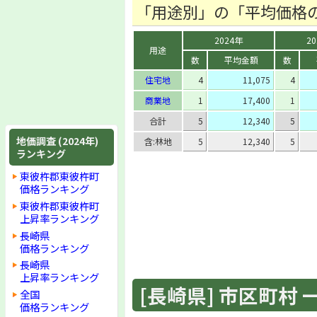
「用途別」の「平均価格
2024年
2
用途
数
平均金額
数
住宅地
4
11,075
4
商業地
1
17,400
1
合計
5
12,340
5
地価調査 (2024年)
含:林地
5
12,340
5
ランキング
東彼杵郡東彼杵町
価格ランキング
東彼杵郡東彼杵町
上昇率ランキング
長崎県
価格ランキング
長崎県
上昇率ランキング
[長崎県] 市区町村 一覧
全国
価格ランキング