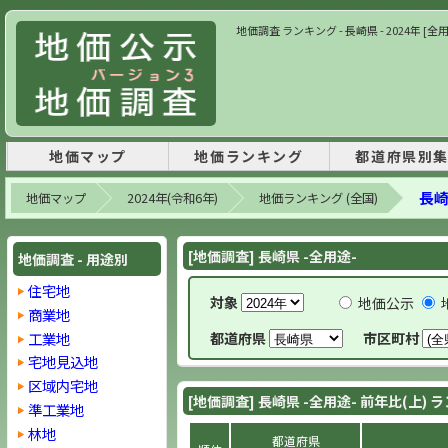
地価調査 ランキング - 長崎県 - 2024年 [
地価マップ
地価ランキング
都道府県別
長崎
地価マップ
2024年(令和6年)
地価ランキング (全国)
[地価調査] 長崎県 -全用途-
地価調査 - 用途別
住宅地
対象
地価公示
商業地
工業地
都道府県
市区町村
宅地見込地
区域内宅地
[地価調査] 長崎県 -全用途- 前年比(上)
準工業地
林地
都道府県