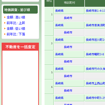
順位
市区町村
地価調査 - 並び順
長崎県
長崎市泉1-4-1
1
金額 : 高い順
長崎市
前年比 : 上昇
長崎県
長崎市恵美須町2
金額 : 低い順
長崎市
前年比 : 下落
長崎県
長崎市岩川町2-
3
不動産を一括査定
長崎市
長崎県
長崎市曙町3-8
長崎市
長崎県
長崎市竹の久保
5
長崎市
長崎県
長崎市上西山町2
6
長崎市
長崎県
長崎市中町5-2
長崎市