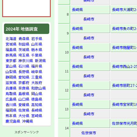
長崎県
長崎市大浦町2-
8
長崎市
長崎県
長崎市魚の町2-
2024年 地価調査
9
長崎市
北海道
青森県
岩手県
宮城県
秋田県
山形県
長崎県
長崎市麹屋町1-
福島県
茨城県
栃木県
10
群馬県
埼玉県
千葉県
長崎市
東京都
神奈川県
新潟県
富山県
石川県
福井県
長崎県
長崎市西山2-25
11
山梨県
長野県
岐阜県
長崎市
静岡県
愛知県
三重県
滋賀県
京都府
大阪府
長崎県
長崎市扇町27-
兵庫県
奈良県
和歌山県
12
鳥取県
島根県
岡山県
長崎市
広島県
山口県
徳島県
長崎県
長崎市宝栄町10
香川県
愛媛県
高知県
13
福岡県
佐賀県
長崎県
長崎市
熊本県
大分県
宮崎県
鹿児島県
沖縄県
長崎県
佐世保市光月町1
14
スポンサーリンク
佐世保市