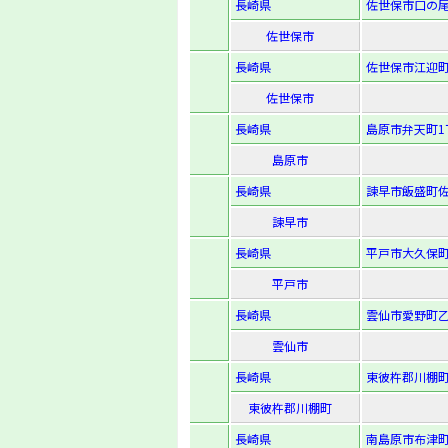
長崎県
佐世保市口の尾
佐世保市
長崎県
佐世保市江迎町
佐世保市
長崎県
島原市弁天町1丁
島原市
長崎県
諫早市飯盛町佐
諫早市
長崎県
平戸市大久保町
平戸市
長崎県
雲仙市愛野町乙
雲仙市
長崎県
東彼杵郡川棚町
東彼杵郡川棚町
長崎県
南島原市布津町