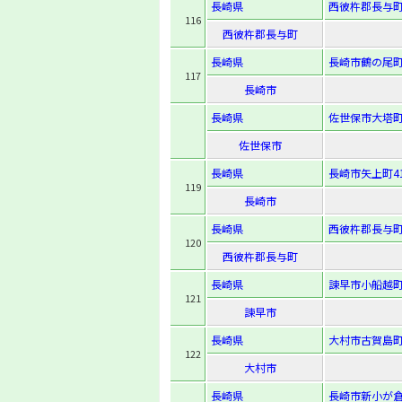
長崎県
西彼杵郡長与町
116
西彼杵郡長与町
長崎県
長崎市鶴の尾町2
117
長崎市
長崎県
佐世保市大塔町
佐世保市
長崎県
長崎市矢上町41
119
長崎市
長崎県
西彼杵郡長与町
120
西彼杵郡長与町
長崎県
諫早市小船越町1
121
諫早市
長崎県
大村市古賀島町
122
大村市
長崎県
長崎市新小が倉2