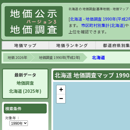
北海道 の 地価調査(基準地価) - 地価マップ・
[
北海道 - 地価調査 1990年(平成2
ます。
市区町村別集計(北海道)
や
上位を確認できます。
地価マップ
地価ランキング
都道府県別
北海道
地価 2026年
地価調査 1990年(平成2年)
北海道 地価調査マップ 199
最新データ
地価調査
+
北海道 (2025年)
−
検索条件
対象年 ：