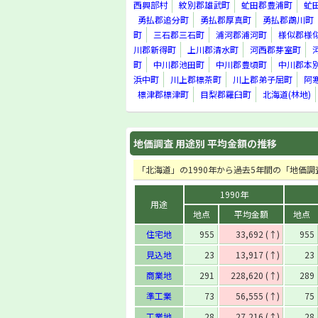
西興部村
紋別郡雄武町
虻田郡豊浦町
虻
勇払郡穂別町
沙流郡日高町
勇払郡追分町
勇払郡厚真町
勇払郡鵡川町
沙流郡平取町
町
三石郡三石町
浦河郡浦河町
様似郡様
沙流郡門別町
川郡新得町
上川郡清水町
河西郡芽室町
新冠郡新冠町
町
中川郡池田町
中川郡豊頃町
中川郡本
静内郡静内町
浜中町
川上郡標茶町
川上郡弟子屈町
阿
三石郡三石町
標津郡標津町
目梨郡羅臼町
北海道(林地)
浦河郡浦河町
様似郡様似町
幌泉郡えりも町
地価調査 用途別 平均金額の推移
河東郡音更町
河東郡士幌町
「北海道」の1990年から過去5年間の「地価
河東郡上士幌町
河東郡鹿追町
1990年
上川郡新得町
用途
上川郡清水町
地点
平均金額
地点
河西郡芽室町
住宅地
955
33,692 (↑)
955
河西郡中札内村
見込地
23
13,917 (↑)
23
河西郡更別村
広尾郡忠類村
商業地
291
228,620 (↑)
289
広尾郡大樹町
準工業
73
56,555 (↑)
75
広尾郡広尾町
中川郡幕別町
工業地
28
27,216 (↑)
28