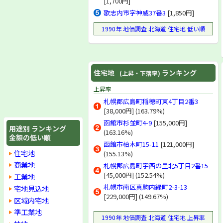
[1,700円]
上川郡東神楽町
歌志内市字神威37番3
[1,850円]
上川郡当麻町
上川郡比布町
1990年 地価調査 北海道 住宅地 低い順
上川郡愛別町
上川郡上川町
上川郡東川町
上川郡美瑛町
住宅地
ランキング
(上昇・下落率)
空知郡上富良野町
空知郡中富良野町
上昇率
空知郡南富良野町
札幌郡広島町稲穂町東4丁目2番3
勇払郡占冠村
[38,000円] (163.79%)
上川郡和寒町
上川郡剣淵町
函館市杉並町4-9
[155,000円]
用途別 ランキング
上川郡朝日町
(163.16%)
金額の低い順
上川郡風連町
函館市柏木町15-11
[121,000円]
上川郡下川町
住宅地
(155.13%)
中川郡美深町
商業地
札幌郡広島町宇西の里北5丁目2番15
中川郡音威子府村
[45,000円] (152.54%)
工業地
中川郡中川町
札幌市南区真駒内緑町2-3-13
宅地見込地
増毛郡増毛町
[229,000円] (149.67%)
区域内宅地
留萌郡小平町
苫前郡苫前町
準工業地
1990年 地価調査 北海道 住宅地 上昇率
苫前郡羽幌町