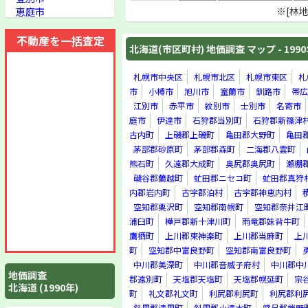
恵庭市
※[林
伊達市
石狩郡当別町
不動産を一括査定
北海道(市区町村) 地価調査 マップ - 199
石狩郡新篠津村
厚田郡厚田村
浜益郡浜益村
札幌市中央区
札幌市北区
札幌市東区
札
松前郡松前町
市
小樽市
旭川市
室蘭市
釧路市
帯広
松前郡福島町
江別市
赤平市
紋別市
士別市
名寄市
上磯郡知内町
庭市
伊達市
石狩郡当別町
石狩郡新篠津
上磯郡木古内町
古内町
上磯郡上磯町
亀田郡大野町
亀田
上磯郡上磯町
茅部郡砂原町
茅部郡森町
二海郡八雲町
亀田郡大野町
熊石町
久遠郡大成町
奥尻郡奥尻町
瀬棚
亀田郡七飯町
磯谷郡蘭越町
虻田郡ニセコ町
虻田郡真狩
亀田郡戸井町
内郡岩内町
古宇郡泊村
古宇郡神恵内村
亀田郡恵山町
空知郡栗沢町
空知郡南幌町
空知郡奈井江
亀田郡椴法華村
浦臼町
樺戸郡新十津川町
雨竜郡妹背牛町
茅部郡南茅部町
鷹栖町
上川郡東神楽町
上川郡当麻町
上
茅部郡鹿部町
町
空知郡中富良野町
空知郡南富良野町
茅部郡砂原町
茅部郡森町
中川郡美深町
中川郡音威子府村
中川郡中
地価調査
二海郡八雲町
郡遠別町
天塩郡天塩町
天塩郡幌延町
宗
北海道 (1990年)
山越郡長万部町
町
礼文郡礼文町
利尻郡利尻町
利尻郡利
檜山郡江差町
斜里郡清里町
斜里郡小清水町
常呂郡端野