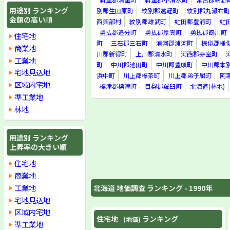
檜山郡上ノ国町
用途別 ランキング
別郡生田原町
紋別郡遠軽町
紋別郡丸瀬布町
檜山郡厚沢部町
金額の高い順
西興部村
紋別郡雄武町
虻田郡豊浦町
虻
爾志郡乙部町
勇払郡追分町
勇払郡厚真町
勇払郡鵡川町
住宅地
爾志郡熊石町
町
三石郡三石町
浦河郡浦河町
様似郡様
久遠郡大成町
商業地
川郡新得町
上川郡清水町
河西郡芽室町
奥尻郡奥尻町
工業地
町
中川郡池田町
中川郡豊頃町
中川郡本
瀬棚郡瀬棚町
宅地見込地
浜中町
川上郡標茶町
川上郡弟子屈町
阿
瀬棚郡北檜山町
区域内宅地
標津郡標津町
目梨郡羅臼町
北海道(林地)
瀬棚郡今金町
準工業地
島牧郡島牧村
寿都郡寿都町
林地
寿都郡黒松内町
磯谷郡蘭越町
虻田郡ニセコ町
用途別 ランキング
上昇率の大きい順
虻田郡真狩村
虻田郡留寿都村
住宅地
虻田郡喜茂別町
商業地
虻田郡京極町
虻田郡倶知安町
工業地
北海道 地価調査 ランキング - 1990年
岩内郡共和町
宅地見込地
岩内郡岩内町
区域内宅地
古宇郡泊村
住宅地
ランキング
(地価)
準工業地
古宇郡神恵内村