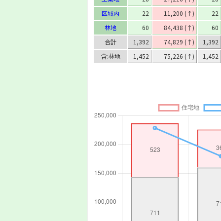
中川郡池田町
区域内
22
11,200 (↑)
22
中川郡豊頃町
中川郡本別町
林地
60
84,438 (↑)
60
足寄郡足寄町
合計
1,392
74,829 (↑)
1,392
足寄郡陸別町
十勝郡浦幌町
含:林地
1,452
75,226 (↑)
1,452
釧路郡釧路町
厚岸郡厚岸町
厚岸郡浜中町
川上郡標茶町
川上郡弟子屈町
阿寒郡阿寒町
阿寒郡鶴居村
白糠郡白糠町
白糠郡音別町
野付郡別海町
標津郡中標津町
標津郡標津町
目梨郡羅臼町
北海道(林地)