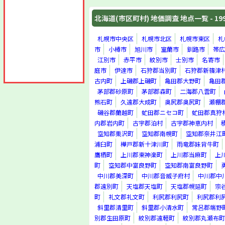
常呂郡留辺蘂町
常呂郡佐呂間町
北海道(市区町村) 地価調査 地点一覧 - 19
常呂郡常呂町
紋別郡生田原町
札幌市中央区
札幌市北区
札幌市東区
札
紋別郡遠軽町
市
小樽市
旭川市
室蘭市
釧路市
帯広
紋別郡丸瀬布町
江別市
赤平市
紋別市
士別市
名寄市
紋別郡白滝村
庭市
伊達市
石狩郡当別町
石狩郡新篠津
紋別郡上湧別町
古内町
上磯郡上磯町
亀田郡大野町
亀田
紋別郡湧別町
茅部郡砂原町
茅部郡森町
二海郡八雲町
紋別郡滝上町
熊石町
久遠郡大成町
奥尻郡奥尻町
瀬棚
紋別郡興部町
紋別郡西興部村
磯谷郡蘭越町
虻田郡ニセコ町
虻田郡真狩
紋別郡雄武町
内郡岩内町
古宇郡泊村
古宇郡神恵内村
虻田郡豊浦町
空知郡栗沢町
空知郡南幌町
空知郡奈井江
虻田郡虻田町
浦臼町
樺戸郡新十津川町
雨竜郡妹背牛町
虻田郡洞爺村
鷹栖町
上川郡東神楽町
上川郡当麻町
上
有珠郡大滝村
町
空知郡中富良野町
空知郡南富良野町
有珠郡壮瞥町
中川郡美深町
中川郡音威子府村
中川郡中
白老郡白老町
郡遠別町
天塩郡天塩町
天塩郡幌延町
宗
勇払郡早来町
町
礼文郡礼文町
利尻郡利尻町
利尻郡利
勇払郡追分町
斜里郡清里町
斜里郡小清水町
常呂郡端野
勇払郡厚真町
別郡生田原町
紋別郡遠軽町
紋別郡丸瀬布町
勇払郡鵡川町