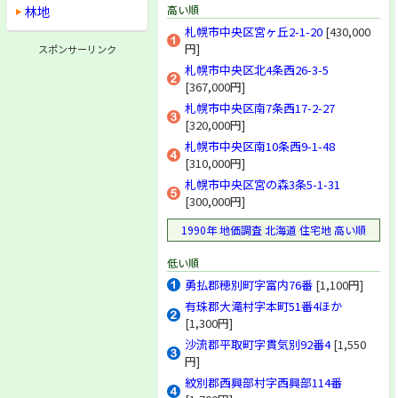
林地
高い順
積丹郡積丹町
古平郡古平町
札幌市中央区宮ヶ丘2-1-20
[430,000
余市郡仁木町
円]
スポンサーリンク
余市郡余市町
札幌市中央区北4条西26-3-5
余市郡赤井川村
[367,000円]
空知郡北村
札幌市中央区南7条西17-2-27
空知郡栗沢町
[320,000円]
空知郡南幌町
札幌市中央区南10条西9-1-48
空知郡奈井江町
[310,000円]
空知郡上砂川町
夕張郡由仁町
札幌市中央区宮の森3条5-1-31
[300,000円]
夕張郡長沼町
夕張郡栗山町
1990年 地価調査 北海道 住宅地 高い順
樺戸郡月形町
樺戸郡浦臼町
低い順
樺戸郡新十津川町
勇払郡穂別町字富内76番
[1,100円]
雨竜郡妹背牛町
雨竜郡秩父別町
有珠郡大滝村字本町51番4ほか
雨竜郡雨竜町
[1,300円]
雨竜郡北竜町
沙流郡平取町字貫気別92番4
[1,550
雨竜郡沼田町
円]
雨竜郡幌加内町
紋別郡西興部村字西興部114番
上川郡鷹栖町