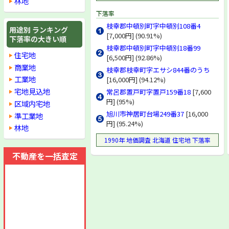
林地
苫前郡初山別村
下落率
天塩郡遠別町
天塩郡天塩町
枝幸郡中頓別町字中頓別108番4
用途別 ランキング
天塩郡幌延町
[7,000円] (90.91%)
下落率の大きい順
宗谷郡猿払村
枝幸郡中頓別町字中頓別18番99
住宅地
枝幸郡浜頓別町
[6,500円] (92.86%)
枝幸郡中頓別町
商業地
枝幸郡枝幸町字エサシ844番のうち
枝幸郡枝幸町
工業地
[16,000円] (94.12%)
枝幸郡歌登町
宅地見込地
常呂郡置戸町字置戸159番18
[7,600
天塩郡豊富町
円] (95%)
区域内宅地
礼文郡礼文町
旭川市神居町台場249番37
[16,000
準工業地
利尻郡利尻町
円] (95.24%)
利尻郡利尻富士町
林地
網走郡東藻琴村
1990年 地価調査 北海道 住宅地 下落率
網走郡女満別町
不動産を一括査定
網走郡美幌町
網走郡津別町
斜里郡斜里町
斜里郡清里町
斜里郡小清水町
常呂郡端野町
常呂郡訓子府町
常呂郡置戸町