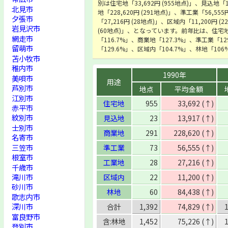
別は住宅地「33,692円 (955地点)」、見込地「1
北見市
地「228,620円 (291地点)」、準工業「56,55
夕張市
「27,216円 (28地点)」、区域内「11,200円 (
岩見沢市
(60地点)」、となっています。前年比は、住宅
網走市
「116.7%」、商業地「127.3%」、準工業「1
留萌市
「129.6%」、区域内「104.7%」、林地「1
苫小牧市
稚内市
1990年
美唄市
用途
芦別市
地点
平均金額
江別市
住宅地
955
33,692 (↑)
赤平市
紋別市
見込地
23
13,917 (↑)
士別市
商業地
291
228,620 (↑)
名寄市
三笠市
準工業
73
56,555 (↑)
根室市
工業地
28
27,216 (↑)
千歳市
滝川市
区域内
22
11,200 (↑)
砂川市
林地
60
84,438 (↑)
歌志内市
深川市
合計
1,392
74,829 (↑)
富良野市
含:林地
1,452
75,226 (↑)
登別市