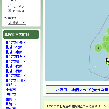
データ ：
地価公示
地価調査
都道府県 ：
北海道 市区町村
7
札幌市中央区
3
札幌市北区
4
札幌市東区
札幌市白石区
札幌市豊平区
札幌市南区
札幌市西区
札幌市厚別区
札幌市手稲区
函館市
北海道：地価マップ (大きな地
小樽市
旭川市
室蘭市
釧路市
1990年の北海道の地価調査の平均金額は「74,829
帯広市