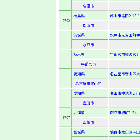
名護市
福島県
郡山市亀田2-19-1
9702
郡山市
茨城県
水戸市元吉田町字境
水戸市
栃木県
宇都宮市雀の宮7-1
宇都宮市
愛知県
名古屋市守山区大字
名古屋市守山区
愛知県
豊田市神池町2丁目
豊田市
北海道
函館市旭町1-24
9707
函館市
宮城県
仙台市太白区中田2-