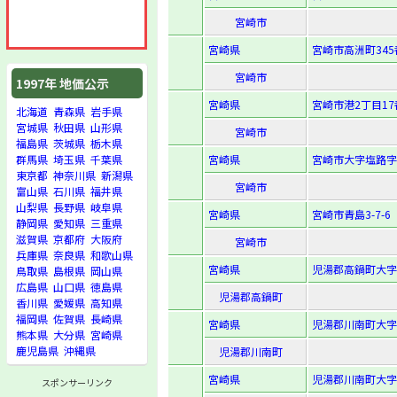
宮崎市
宮崎県
宮崎市高洲町345
宮崎市
1997年 地価公示
宮崎県
宮崎市港2丁目17
北海道
青森県
岩手県
宮城県
秋田県
山形県
宮崎市
福島県
茨城県
栃木県
宮崎県
宮崎市大字塩路字
群馬県
埼玉県
千葉県
東京都
神奈川県
新潟県
宮崎市
富山県
石川県
福井県
山梨県
長野県
岐阜県
宮崎県
宮崎市青島3-7-6
静岡県
愛知県
三重県
滋賀県
京都府
大阪府
宮崎市
兵庫県
奈良県
和歌山県
宮崎県
児湯郡高鍋町大字
鳥取県
島根県
岡山県
広島県
山口県
徳島県
児湯郡高鍋町
香川県
愛媛県
高知県
福岡県
佐賀県
長崎県
宮崎県
児湯郡川南町大字川
熊本県
大分県
宮崎県
鹿児島県
沖縄県
児湯郡川南町
宮崎県
児湯郡川南町大字
スポンサーリンク