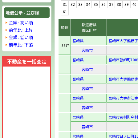
31
32
33
34
35
36
37
38
39
40
61
地価公示 - 並び順
金額 : 高い順
都道府県
順位
前年比 : 上昇
市区町村
金額 : 低い順
宮崎県
宮崎市大字熊野字木
前年比 : 下落
3517
宮崎市
宮崎県
宮崎市曽師町100
不動産を一括査定
宮崎市
宮崎県
宮崎市大字熊野字島
宮崎市
宮崎県
宮崎市大字赤江字飛
宮崎市
宮崎県
宮崎市吉村町今村
宮崎市
宮崎県
宮崎市日ノ出町15