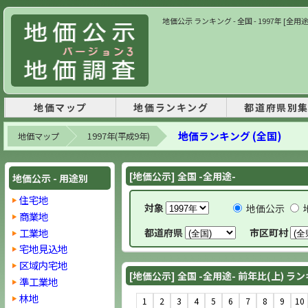
地価公示 ランキング - 全国 - 1997年 [全用
地価マップ
地価ランキング
都道府県別
地価ランキング (全国)
地価マップ
1997年(平成9年)
[地価公示] 全国 -全用途-
地価公示 - 用途別
住宅地
対象
地価公示
商業地
工業地
都道府県
市区町村
宅地見込地
区域内宅地
[地価公示] 全国 -全用途- 前年比(上) ラ
準工業地
林地
1
2
3
4
5
6
7
8
9
10