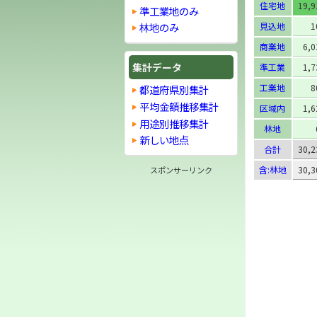
住宅地
19,
準工業地のみ
見込地
1
林地のみ
商業地
6,
集計データ
準工業
1,
工業地
8
都道府県別集計
平均金額推移集計
区域内
1,
用途別推移集計
林地
新しい地点
合計
30,
含:林地
30,
スポンサーリンク