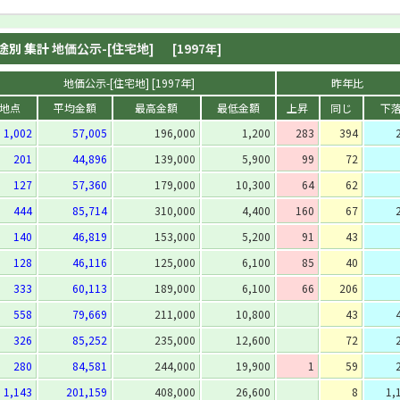
途別 集計
地価公示-[住宅地]
[1997年]
地価公示-[住宅地] [1997年]
昨年比
地点
平均金額
最高金額
最低金額
上昇
同じ
下
1,002
57,005
196,000
1,200
283
394
201
44,896
139,000
5,900
99
72
127
57,360
179,000
10,300
64
62
444
85,714
310,000
4,400
160
67
140
46,819
153,000
5,200
91
43
128
46,116
125,000
6,100
85
40
333
60,113
189,000
6,100
66
206
558
79,669
211,000
10,800
43
326
85,252
235,000
12,600
72
280
84,581
244,000
19,900
1
59
1,143
201,159
408,000
26,600
8
1,