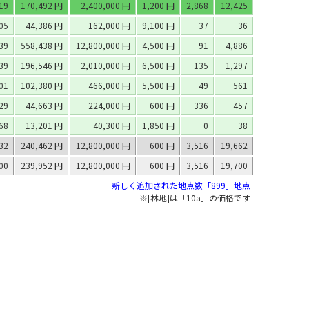
919
170,492 円
2,400,000 円
1,200 円
2,868
12,425
05
44,386 円
162,000 円
9,100 円
37
36
039
558,438 円
12,800,000 円
4,500 円
91
4,886
739
196,546 円
2,010,000 円
6,500 円
135
1,297
01
102,380 円
466,000 円
5,500 円
49
561
629
44,663 円
224,000 円
600 円
336
457
68
13,201 円
40,300 円
1,850 円
0
38
232
240,462 円
12,800,000 円
600 円
3,516
19,662
300
239,952 円
12,800,000 円
600 円
3,516
19,700
新しく追加された地点数「899」地点
※[林地]は「10a」の価格です