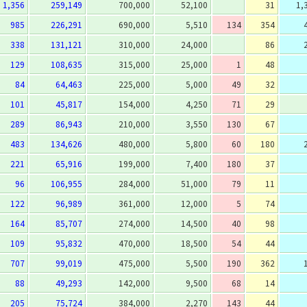
1,356
259,149
700,000
52,100
31
1,
985
226,291
690,000
5,510
134
354
338
131,121
310,000
24,000
86
129
108,635
315,000
25,000
1
48
84
64,463
225,000
5,000
49
32
101
45,817
154,000
4,250
71
29
289
86,943
210,000
3,550
130
67
483
134,626
480,000
5,800
60
180
221
65,916
199,000
7,400
180
37
96
106,955
284,000
51,000
79
11
122
96,989
361,000
12,000
5
74
164
85,707
274,000
14,500
40
98
109
95,832
470,000
18,500
54
44
707
99,019
475,000
5,500
190
362
88
49,293
142,000
9,500
68
14
205
75,724
384,000
2,270
143
44