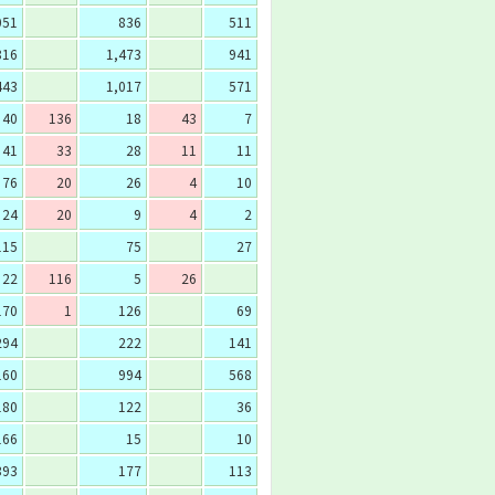
051
836
511
816
1,473
941
443
1,017
571
40
136
18
43
7
41
33
28
11
11
76
20
26
4
10
24
20
9
4
2
115
75
27
22
116
5
26
170
1
126
69
294
222
141
160
994
568
180
122
36
166
15
10
393
177
113