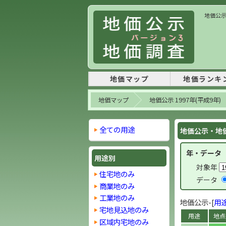
地価公示
地価マップ
地価ランキ
地価マップ
地価公示 1997年(平成9年)
全ての用途
地価公示・地価
年・データ
用途別
対象年
住宅地のみ
データ
商業地のみ
工業地のみ
地価公示-[
用
宅地見込地のみ
用途
地点
区域内宅地のみ