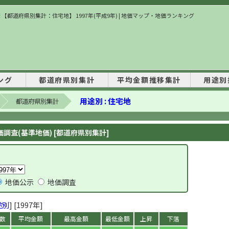
 【都道府県別集計：住宅地】 1997年(平成9年) | 地価マップ・地価ランキング
ング
都道府県別集計
平均金額推移集計
用途別
用途別 : 住宅地
都道府県別集計
調査(基準地価) [都道府県別集計]
地価公示
地価調査
途別
] [1997年]
数
平均金額
最高金額
最低金額
上昇
下落