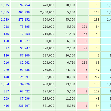
1,095
192,254
470,000
28,100
39
1,
1,955
409,330
2,400,000
5,100
108
1,
1,689
271,152
620,000
55,000
193
1,
298
73,395
270,000
5,500
171
84
155
70,254
216,000
21,500
56
58
150
108,677
330,000
6,800
33
39
87
98,747
270,000
12,000
23
38
120
87,300
187,000
26,000
2
216
82,061
203,000
6,770
119
69
229
97,336
250,000
24,700
6
47
498
125,891
302,000
28,000
1
202
1,354
134,326
460,000
23,000
176
1,
317
67,422
177,000
9,000
3
127
209
87,096
215,000
11,500
43
496
236,907
591,000
5,150
1
94