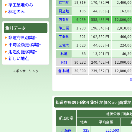
住宅地
19,919
170,492 円
2,400,0
準工業地のみ
見込地
105
44,386 円
162,0
林地のみ
商業地
6,039
558,438 円
12,800,0
集計データ
準工業
1,739
196,546 円
2,010,0
工業地
801
102,380 円
466,0
都道府県別集計
平均金額推移集計
区域内
1,629
44,663 円
224,0
用途別推移集計
林地
68
13,201 円
40,3
新しい地点
合計
30,232
240,462 円
12,800,0
含:林地
30,300
239,952 円
12,800,0
スポンサーリンク
都道府県別
用途別 集計
地価公示-[商業地
地価公示-[商業地]
都道府県
地点
平均金額
北海道
325
220,593