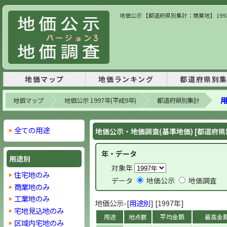
地価公示 【都道府県別集計：商業地】 1997
地価マップ
地価ランキング
都道府県別
用
地価マップ
地価公示 1997年(平成9年)
都道府県別集計
全ての用途
地価公示・地価調査(基準地価) [都道府県
年・データ
用途別
対象年
住宅地のみ
データ
地価公示
地価調査
商業地のみ
工業地のみ
地価公示-[
用途別
] [1997年]
宅地見込地のみ
用途
地点数
平均金額
最高金
区域内宅地のみ