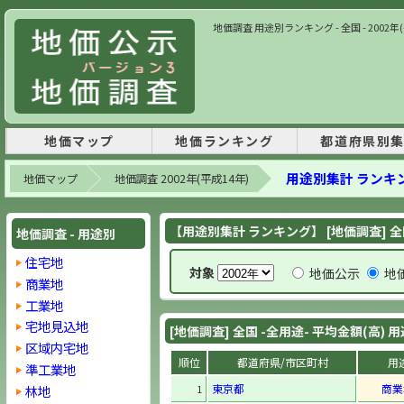
地価調査 用途別ランキング - 全国 - 2002
地価マップ
地価ランキング
都道府県別
用途別集計 ランキ
地価マップ
地価調査 2002年(平成14年)
【用途別集計 ランキング】 [地価調査] 全
地価調査 - 用途別
住宅地
対象
地価公示
地
商業地
工業地
宅地見込地
[地価調査] 全国 -全用途- 平均金額(高)
区域内宅地
順位
都道府県/市区町村
用
準工業地
東京都
商業
林地
1