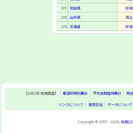
秋田県
区域
277
山形県
見込
278
北海道
区域
279
【2002年 地価調査】
都道府県別集計
平均金額推移集計
用
リンクについて
運営会社
データについて
Copyright © 2007 - 2026,
地価公