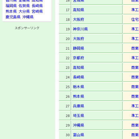
16
福岡県
佐賀県
長崎県
高知県
準工
17
熊本県
大分県
宮崎県
鹿児島県
沖縄県
大阪府
住宅
18
スポンサーリンク
神奈川県
準工
19
大阪府
準工
20
静岡県
商業
21
京都府
準工
22
高知県
商業
23
長崎県
商業
24
栃木県
商業
25
熊本県
商業
26
兵庫県
準工
27
埼玉県
準工
28
沖縄県
商業
29
富山県
商業
30