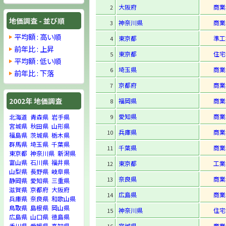
大阪府
商業
2
地価調査 - 並び順
神奈川県
商業
3
平均額 : 高い順
東京都
準工
4
前年比 : 上昇
東京都
住宅
5
平均額 : 低い順
埼玉県
商業
6
前年比 : 下落
京都府
商業
7
2002年 地価調査
福岡県
商業
8
愛知県
商業
9
北海道
青森県
岩手県
宮城県
秋田県
山形県
兵庫県
商業
10
福島県
茨城県
栃木県
群馬県
埼玉県
千葉県
千葉県
商業
11
東京都
神奈川県
新潟県
富山県
石川県
福井県
東京都
工業
12
山梨県
長野県
岐阜県
奈良県
商業
13
静岡県
愛知県
三重県
滋賀県
京都府
大阪府
広島県
商業
14
兵庫県
奈良県
和歌山県
鳥取県
島根県
岡山県
神奈川県
住宅
15
広島県
山口県
徳島県
宮城県
商業
香川県
愛媛県
高知県