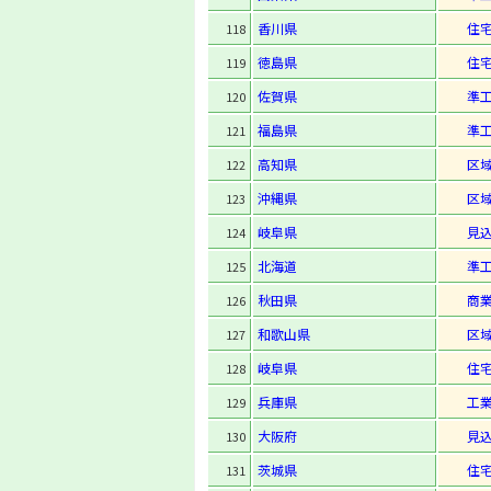
香川県
住
118
徳島県
住
119
佐賀県
準
120
福島県
準
121
高知県
区
122
沖縄県
区
123
岐阜県
見
124
北海道
準
125
秋田県
商
126
和歌山県
区
127
岐阜県
住
128
兵庫県
工
129
大阪府
見
130
茨城県
住
131