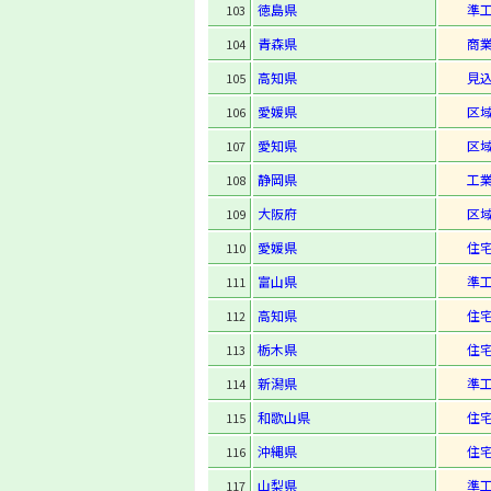
徳島県
準
103
青森県
商
104
高知県
見
105
愛媛県
区
106
愛知県
区
107
静岡県
工
108
大阪府
区
109
愛媛県
住
110
富山県
準
111
高知県
住
112
栃木県
住
113
新潟県
準
114
和歌山県
住
115
沖縄県
住
116
山梨県
準
117