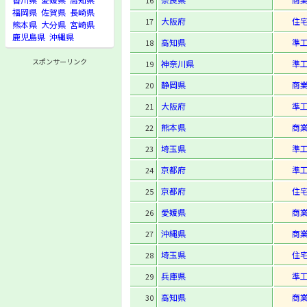
16
福岡県
佐賀県
長崎県
大阪府
住
17
熊本県
大分県
宮崎県
鹿児島県
沖縄県
高知県
準
18
スポンサーリンク
神奈川県
準
19
静岡県
商
20
大阪府
準
21
熊本県
商
22
埼玉県
準
23
京都府
準
24
京都府
住
25
愛媛県
商
26
沖縄県
商
27
埼玉県
住
28
兵庫県
準
29
高知県
商
30