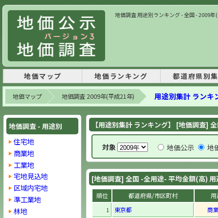
地価調査 用途別ランキング - 全国 - 2009
地価マップ
地価ランキング
都道府県別
用途別集計 ランキ
地価マップ
地価調査 2009年(平成21年)
【用途別集計 ランキング】 [地価調査] 全
地価調査 - 用途別
住宅地
対象
地価公示
地
商業地
工業地
宅地見込地
[地価調査] 全国 -全用途- 平均金額(高)
区域内宅地
順位
都道府県/市区町村
用
準工業地
東京都
商
林地
1