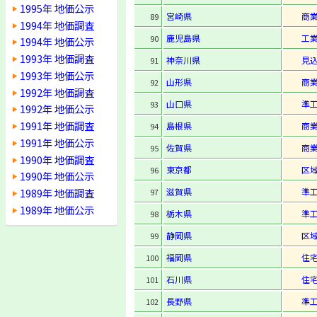
1995年 地価公示
宮崎県
商
89
1994年 地価調査
鹿児島県
工
90
1994年 地価公示
1993年 地価調査
神奈川県
見
91
1993年 地価公示
山形県
商
92
1992年 地価調査
山口県
準
93
1992年 地価公示
1991年 地価調査
島根県
商
94
1991年 地価公示
佐賀県
商
95
1990年 地価調査
東京都
区
96
1990年 地価公示
1989年 地価調査
滋賀県
準
97
1989年 地価公示
栃木県
準
98
静岡県
区
99
福岡県
住
100
石川県
住
101
長野県
準
102