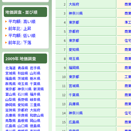
大阪府
商
2
地価調査 - 並び順
神奈川県
商
3
平均額 : 高い順
東京都
準
4
前年比 : 上昇
京都府
商
5
平均額 : 低い順
東京都
住
6
前年比 : 下落
愛知県
商
7
2009年 地価調査
埼玉県
商
8
福岡県
商
9
北海道
青森県
岩手県
宮城県
秋田県
山形県
東京都
工
10
福島県
茨城県
栃木県
群馬県
埼玉県
千葉県
宮城県
商
11
東京都
神奈川県
新潟県
富山県
石川県
福井県
千葉県
商
12
山梨県
長野県
岐阜県
兵庫県
商
13
静岡県
愛知県
三重県
滋賀県
京都府
大阪府
神奈川県
住
14
兵庫県
奈良県
和歌山県
鳥取県
島根県
岡山県
広島県
商
15
広島県
山口県
徳島県
奈良県
商
香川県
愛媛県
高知県