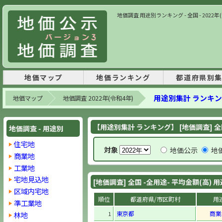
地価調査 用途別ランキング - 全国 - 2022
地価マップ
地価ランキング
都道府県別
用途別集計 ランキ
地価マップ
地価調査 2022年(令和4年)
【用途別集計 ランキング】 [地価調査] 全
地価調査 - 用途別
住宅地
対象
地価公示
地
商業地
工業地
宅地見込地
[地価調査] 全国 -全用途- 平均金額(高)
区域内宅地
順位
都道府県/市区町村
用
準工業地
東京都
商業
林地
1