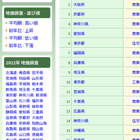
大阪府
商業
2
地価調査 - 並び順
京都府
商業
3
平均額 : 高い順
神奈川県
商業
4
前年比 : 上昇
愛知県
商業
5
平均額 : 低い順
東京都
住宅
6
前年比 : 下落
福岡県
商業
7
2022年 地価調査
兵庫県
商業
8
埼玉県
商業
9
北海道
青森県
岩手県
宮城県
秋田県
山形県
東京都
工業
10
福島県
茨城県
栃木県
群馬県
埼玉県
千葉県
宮城県
商業
11
東京都
神奈川県
新潟県
富山県
石川県
福井県
千葉県
商業
12
山梨県
長野県
岐阜県
広島県
商業
13
静岡県
愛知県
三重県
滋賀県
京都府
大阪府
神奈川県
住宅
14
兵庫県
奈良県
和歌山県
鳥取県
島根県
岡山県
沖縄県
商業
15
広島県
山口県
徳島県
奈良県
商業
香川県
愛媛県
高知県