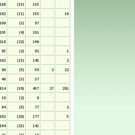
168
(33)
135
182
(11)
155
16
100
(3)
97
105
(4)
101
218
(22)
196
95
(2)
92
1
162
(15)
145
2
88
(5)
59
2
22
40
(3)
37
814
(39)
457
27
291
10
(2)
8
84
(5)
77
2
202
(20)
177
5
164
(23)
141
23
(5)
18