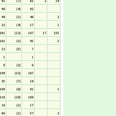
91
(7)
63
2
19
96
(4)
92
49
(1)
46
2
22
(4)
17
1
291
(12)
107
17
155
101
(3)
95
3
12
(5)
7
1
1
8
(2)
6
199
(32)
167
25
(7)
18
100
(8)
91
1
116
(10)
106
18
(1)
17
60
(1)
57
2