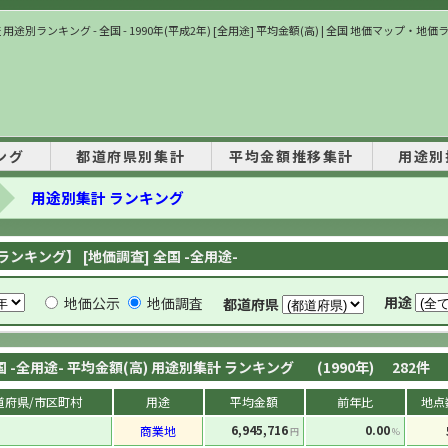
用途別ランキング - 全国 - 1990年(平成2年) [全用途] 平均金額(高) | 全国 地価マップ・地
ング
都道府県別集計
平均金額推移集計
用途別
用途別集計 ランキング
ンキング】 [地価調査] 全国 -全用途-
用途
地価公示
地価調査
都道府県
国 -全用途- 平均金額(高) 用途別集計 ランキング
(1990年)
282
件
道府県/市区町村
用途
平均金額
前年比
地点
6,945,716
0.00
商業地
円
%