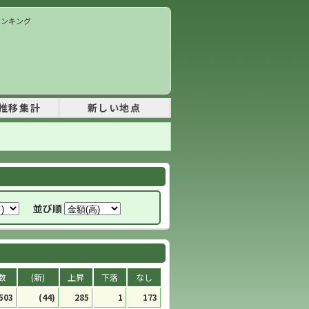
価ランキング
推移集計
新しい地点
並び順
数
(新)
上昇
下落
なし
503
(44)
285
1
173