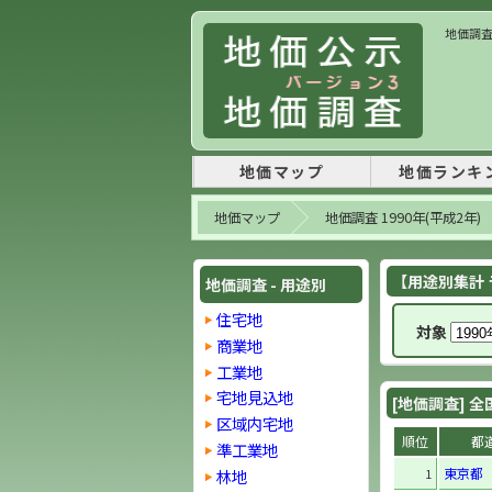
地価調査 
地価マップ
地価ランキ
地価マップ
地価調査 1990年(平成2年)
【用途別集計 ラ
地価調査 - 用途別
住宅地
対象
商業地
工業地
宅地見込地
[地価調査] 全
区域内宅地
順位
都
準工業地
東京都
林地
1