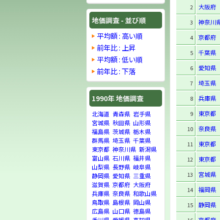
大阪府
2
地価調査 - 並び順
神奈川
3
平均額 : 高い順
京都府
4
前年比 : 上昇
千葉県
5
平均額 : 低い順
愛知県
6
前年比 : 下落
埼玉県
7
1990年 地価調査
兵庫県
8
東京都
9
北海道
青森県
岩手県
宮城県
秋田県
山形県
奈良県
10
福島県
茨城県
栃木県
群馬県
埼玉県
千葉県
東京都
11
東京都
神奈川県
新潟県
富山県
石川県
福井県
東京都
12
山梨県
長野県
岐阜県
宮城県
13
静岡県
愛知県
三重県
滋賀県
京都府
大阪府
福岡県
14
兵庫県
奈良県
和歌山県
鳥取県
島根県
岡山県
静岡県
15
広島県
山口県
徳島県
京都府
香川県
愛媛県
高知県