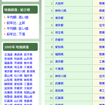
大阪府
商業
2
地価調査 - 並び順
神奈川県
商業
3
平均額 : 高い順
東京都
準工
4
前年比 : 上昇
東京都
住宅
5
平均額 : 低い順
埼玉県
商業
6
前年比 : 下落
京都府
商業
7
2005年 地価調査
愛知県
商業
8
福岡県
商業
9
北海道
青森県
岩手県
宮城県
秋田県
山形県
東京都
工業
10
福島県
茨城県
栃木県
群馬県
埼玉県
千葉県
千葉県
商業
11
東京都
神奈川県
新潟県
富山県
石川県
福井県
神奈川県
住宅
12
山梨県
長野県
岐阜県
兵庫県
商業
13
静岡県
愛知県
三重県
滋賀県
京都府
大阪府
高知県
準工
14
兵庫県
奈良県
和歌山県
鳥取県
島根県
岡山県
広島県
商業
15
広島県
山口県
徳島県
奈良県
商業
香川県
愛媛県
高知県