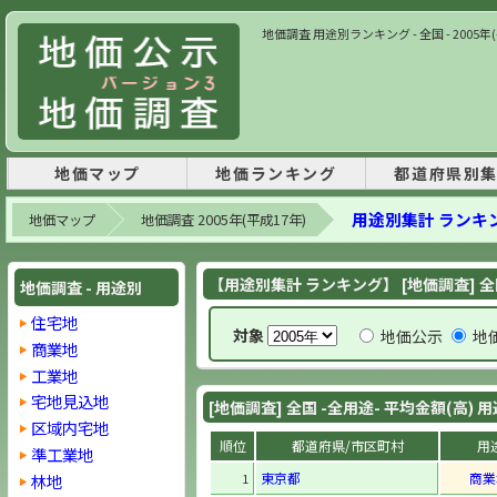
地価調査 用途別ランキング - 全国 - 2005
地価マップ
地価ランキング
都道府県別
用途別集計 ランキ
地価マップ
地価調査 2005年(平成17年)
【用途別集計 ランキング】 [地価調査] 全
地価調査 - 用途別
住宅地
対象
地価公示
地
商業地
工業地
宅地見込地
[地価調査] 全国 -全用途- 平均金額(高)
区域内宅地
順位
都道府県/市区町村
用
準工業地
東京都
商業
林地
1